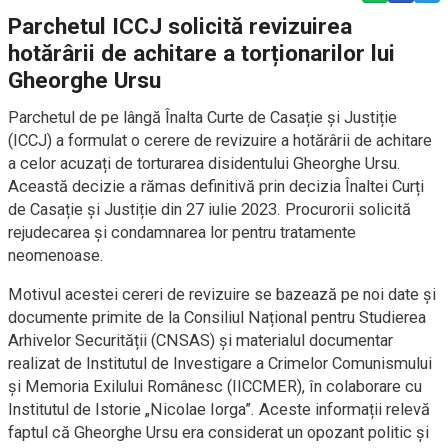
Parchetul ICCJ solicită revizuirea
hotărârii de achitare a torționarilor lui
Gheorghe Ursu
Parchetul de pe lângă Înalta Curte de Casație și Justiție
(ICCJ) a formulat o cerere de revizuire a hotărârii de achitare
a celor acuzați de torturarea disidentului Gheorghe Ursu.
Această decizie a rămas definitivă prin decizia Înaltei Curți
de Casație și Justiție din 27 iulie 2023. Procurorii solicită
rejudecarea și condamnarea lor pentru tratamente
neomenoase.
Motivul acestei cereri de revizuire se bazează pe noi date și
documente primite de la Consiliul Național pentru Studierea
Arhivelor Securității (CNSAS) și materialul documentar
realizat de Institutul de Investigare a Crimelor Comunismului
și Memoria Exilului Românesc (IICCMER), în colaborare cu
Institutul de Istorie „Nicolae Iorga”. Aceste informații relevă
faptul că Gheorghe Ursu era considerat un opozant politic și