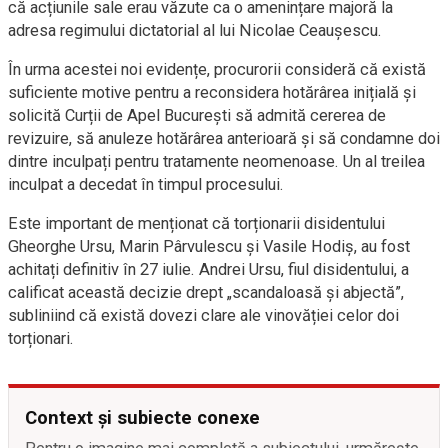
că acțiunile sale erau văzute ca o amenințare majoră la
adresa regimului dictatorial al lui Nicolae Ceaușescu.
În urma acestei noi evidențe, procurorii consideră că există
suficiente motive pentru a reconsidera hotărârea inițială și
solicită Curții de Apel București să admită cererea de
revizuire, să anuleze hotărârea anterioară și să condamne doi
dintre inculpați pentru tratamente neomenoase. Un al treilea
inculpat a decedat în timpul procesului.
Este important de menționat că torționarii disidentului
Gheorghe Ursu, Marin Pârvulescu și Vasile Hodiș, au fost
achitați definitiv în 27 iulie. Andrei Ursu, fiul disidentului, a
calificat această decizie drept „scandaloasă și abjectă”,
subliniind că există dovezi clare ale vinovăției celor doi
torționari.
Context și subiecte conexe