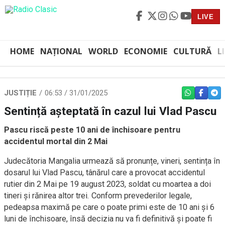
LIVE
HOME
NAȚIONAL
WORLD
ECONOMIE
CULTURĂ
L
JUSTIȚIE
06:53 / 31/01/2025
WHATSAPP
FACEBO
TEL
Sentință așteptată în cazul lui Vlad Pascu
Pascu riscă peste 10 ani de închisoare pentru
accidentul mortal din 2 Mai
Judecătoria Mangalia urmează să pronunțe, vineri, sentința în
dosarul lui Vlad Pascu, tânărul care a provocat accidentul
rutier din 2 Mai pe 19 august 2023, soldat cu moartea a doi
tineri și rănirea altor trei. Conform prevederilor legale,
pedeapsa maximă pe care o poate primi este de 10 ani și 6
luni de închisoare, însă decizia nu va fi definitivă și poate fi