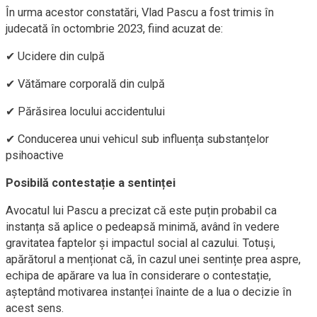
În urma acestor constatări, Vlad Pascu a fost trimis în
judecată în octombrie 2023, fiind acuzat de:
✔ Ucidere din culpă
✔ Vătămare corporală din culpă
✔ Părăsirea locului accidentului
✔ Conducerea unui vehicul sub influența substanțelor
psihoactive
Posibilă contestație a sentinței
Avocatul lui Pascu a precizat că este puțin probabil ca
instanța să aplice o pedeapsă minimă, având în vedere
gravitatea faptelor și impactul social al cazului. Totuși,
apărătorul a menționat că, în cazul unei sentințe prea aspre,
echipa de apărare va lua în considerare o contestație,
așteptând motivarea instanței înainte de a lua o decizie în
acest sens.