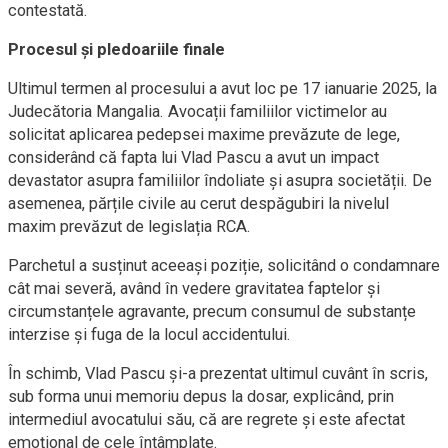
contestată.
Procesul și pledoariile finale
Ultimul termen al procesului a avut loc pe 17 ianuarie 2025, la
Judecătoria Mangalia. Avocații familiilor victimelor au
solicitat aplicarea pedepsei maxime prevăzute de lege,
considerând că fapta lui Vlad Pascu a avut un impact
devastator asupra familiilor îndoliate și asupra societății. De
asemenea, părțile civile au cerut despăgubiri la nivelul
maxim prevăzut de legislația RCA.
Parchetul a susținut aceeași poziție, solicitând o condamnare
cât mai severă, având în vedere gravitatea faptelor și
circumstanțele agravante, precum consumul de substanțe
interzise și fuga de la locul accidentului.
În schimb, Vlad Pascu și-a prezentat ultimul cuvânt în scris,
sub forma unui memoriu depus la dosar, explicând, prin
intermediul avocatului său, că are regrete și este afectat
emoțional de cele întâmplate.