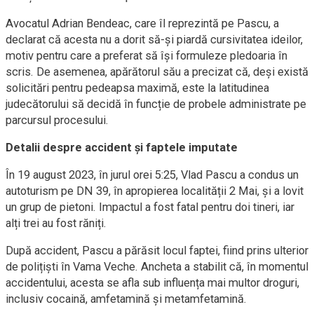
Avocatul Adrian Bendeac, care îl reprezintă pe Pascu, a
declarat că acesta nu a dorit să-și piardă cursivitatea ideilor,
motiv pentru care a preferat să își formuleze pledoaria în
scris. De asemenea, apărătorul său a precizat că, deși există
solicitări pentru pedeapsa maximă, este la latitudinea
judecătorului să decidă în funcție de probele administrate pe
parcursul procesului.
Detalii despre accident și faptele imputate
În 19 august 2023, în jurul orei 5:25, Vlad Pascu a condus un
autoturism pe DN 39, în apropierea localității 2 Mai, și a lovit
un grup de pietoni. Impactul a fost fatal pentru doi tineri, iar
alți trei au fost răniți.
După accident, Pascu a părăsit locul faptei, fiind prins ulterior
de polițiști în Vama Veche. Ancheta a stabilit că, în momentul
accidentului, acesta se afla sub influența mai multor droguri,
inclusiv cocaină, amfetamină și metamfetamină.