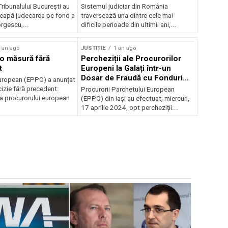
Tribunalului București au
Sistemul judiciar din România
ceapă judecarea pe fond a
traversează una dintre cele mai
orgescu,...
dificile perioade din ultimii ani,...
 an ago
JUSTIȚIE
1 an ago
 o măsură fără
Percheziții ale Procurorilor
t
Europeni la Galați într-un
Dosar de Fraudă cu Fonduri
uropean (EPPO) a anunțat
Europene de 1,7 Milioane de
izie fără precedent:
Procurorii Parchetului European
Euro
 procurorului european
(EPPO) din Iași au efectuat, miercuri,
17 aprilie 2024, opt percheziții...
JUSTIȚIE
3
Tender câ
modificare
Rafo