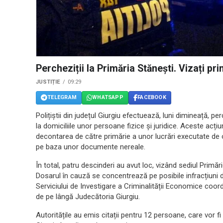
Percheziții la Primăria Stănești. Vizați pri
JUSTIȚIE
09:29
TELEGRAM
WHATSAPP
FACEBOOK
Polițiștii din județul Giurgiu efectuează, luni dimineață, p
la domiciliile unor persoane fizice și juridice. Aceste acț
decontarea de către primărie a unor lucrări executate de o
pe baza unor documente nereale.
În total, patru descinderi au avut loc, vizând sediul Primări
Dosarul în cauză se concentrează pe posibile infracțiuni de ab
Serviciului de Investigare a Criminalității Economice coo
de pe lângă Judecătoria Giurgiu.
Autoritățile au emis citații pentru 12 persoane, care vor fi