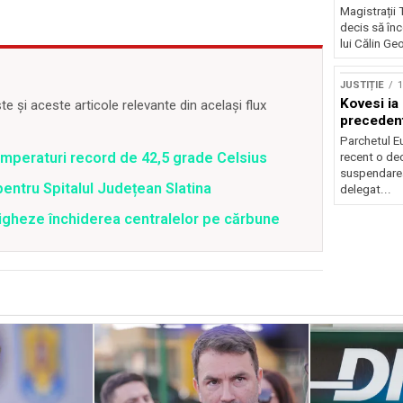
legionară
Magistrații 
decis să în
lui Călin Ge
JUSTIȚIE
1
Kovesi ia
 și aceste articole relevante din același flux
preceden
Parchetul E
emperaturi record de 42,5 grade Celsius
recent o dec
suspendarea
pentru Spitalul Județean Slatina
delegat...
tigheze închiderea centralelor pe cărbune