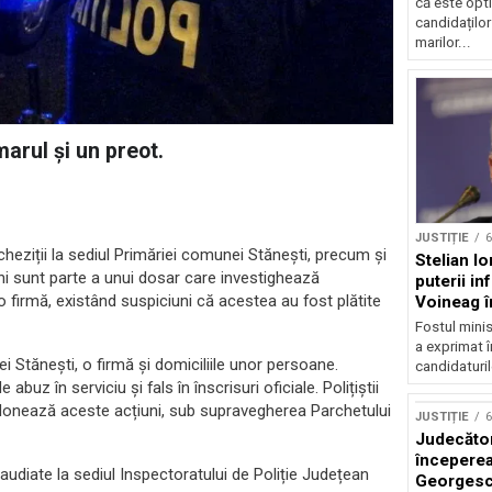
că este opti
candidațilo
marilor...
marul și un preot.
JUSTIȚIE
6
ercheziții la sediul Primăriei comunei Stănești, precum și
Stelian I
iuni sunt parte a unui dosar care investighează
puterii in
 firmă, existând suspiciuni că acestea au fost plătite
Voineag în
Fostul minist
a exprimat î
ei Stănești, o firmă și domiciliile unor persoane.
candidaturile
uz în serviciu și fals în înscrisuri oficiale. Polițiștii
rdonează aceste acțiuni, sub supravegherea Parchetului
JUSTIȚIE
6
Judecător
începerea
 audiate la sediul Inspectoratului de Poliție Județean
Georgesc