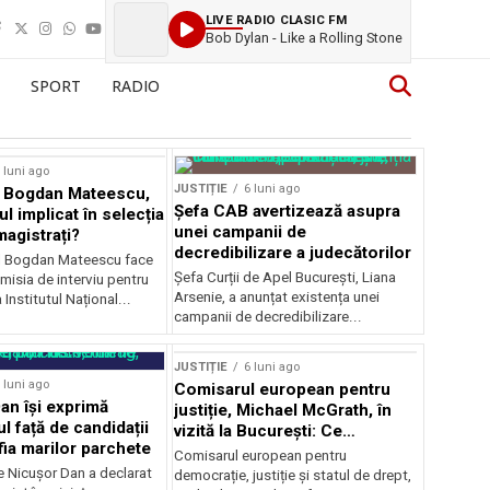
LIVE RADIO CLASIC FM
Bob Dylan - Like a Rolling Stone
SPORT
RADIO
 luni ago
JUSTIȚIE
6 luni ago
e Bogdan Mateescu,
Șefa CAB avertizează asupra
l implicat în selecția
unei campanii de
 magistrați?
decredibilizare a judecătorilor
l Bogdan Mateescu face
Șefa Curții de Apel București, Liana
misia de interviu pentru
Arsenie, a anunțat existența unei
 Institutul Național...
campanii de decredibilizare...
JUSTIȚIE
6 luni ago
 luni ago
Comisarul european pentru
an își exprimă
justiție, Michael McGrath, în
l față de candidații
vizită la București: Ce
fia marilor parchete
dezvăluie despre justiția
Comisarul european pentru
română
e Nicușor Dan a declarat
democrație, justiție și statul de drept,