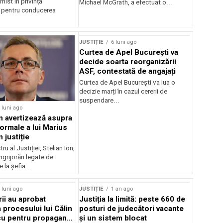
mist în privința
Michael McGrath, a efectuat o...
r pentru conducerea
JUSTIȚIE
6 luni ago
Curtea de Apel București va
decide soarta reorganizării
ASF, contestată de angajați
Curtea de Apel București va lua o
decizie marți în cazul cererii de
suspendare...
 luni ago
on avertizează asupra
formale a lui Marius
 justiție
ru al Justiției, Stelian Ion,
ngrijorări legate de
 la șefia...
 luni ago
JUSTIȚIE
1 an ago
ii au aprobat
Justiția la limită: peste 660 de
 procesului lui Călin
posturi de judecători vacante
u pentru propagandă
și un sistem blocat