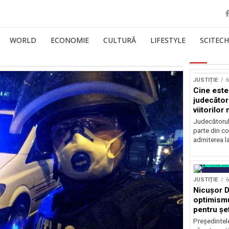
WORLD
ECONOMIE
CULTURĂ
LIFESTYLE
SCITECH
JUSTIȚIE
6
Cine est
judecătoru
viitorilor
Judecătoru
parte din co
admiterea la
JUSTIȚIE
6
Nicușor D
optimismu
pentru șe
Președintel