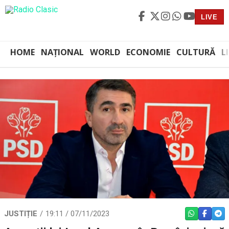
LIVE
HOME
NAȚIONAL
WORLD
ECONOMIE
CULTURĂ
L
JUSTIȚIE
19:11 / 07/11/2023
WHATSAPP
FACEBO
TEL