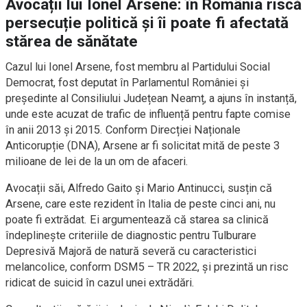
Avocații lui Ionel Arsene: în România riscă
persecuție politică și îi poate fi afectată
stărea de sănătate
Cazul lui Ionel Arsene, fost membru al Partidului Social
Democrat, fost deputat în Parlamentul României și
președinte al Consiliului Județean Neamț, a ajuns în instanță,
unde este acuzat de trafic de influență pentru fapte comise
în anii 2013 și 2015. Conform Direcției Naționale
Anticorupție (DNA), Arsene ar fi solicitat mită de peste 3
milioane de lei de la un om de afaceri.
Avocații săi, Alfredo Gaito și Mario Antinucci, susțin că
Arsene, care este rezident în Italia de peste cinci ani, nu
poate fi extrădat. Ei argumentează că starea sa clinică
îndeplinește criteriile de diagnostic pentru Tulburare
Depresivă Majoră de natură severă cu caracteristici
melancolice, conform DSM5 – TR 2022, și prezintă un risc
ridicat de suicid în cazul unei extrădări.