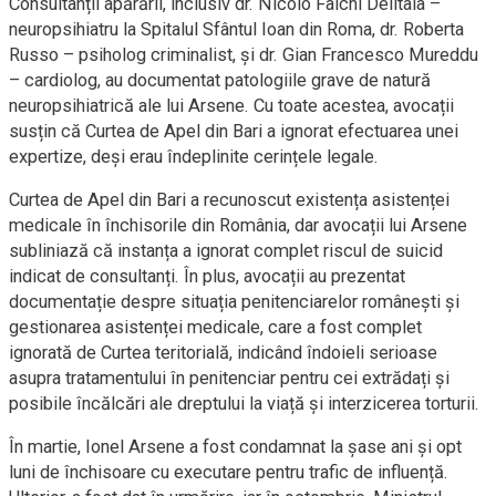
Consultanții apărării, inclusiv dr. Nicolò Falchi Delitala –
neuropsihiatru la Spitalul Sfântul Ioan din Roma, dr. Roberta
Russo – psiholog criminalist, și dr. Gian Francesco Mureddu
– cardiolog, au documentat patologiile grave de natură
neuropsihiatrică ale lui Arsene. Cu toate acestea, avocații
susțin că Curtea de Apel din Bari a ignorat efectuarea unei
expertize, deși erau îndeplinite cerințele legale.
Curtea de Apel din Bari a recunoscut existența asistenței
medicale în închisorile din România, dar avocații lui Arsene
subliniază că instanța a ignorat complet riscul de suicid
indicat de consultanți. În plus, avocații au prezentat
documentație despre situația penitenciarelor românești și
gestionarea asistenței medicale, care a fost complet
ignorată de Curtea teritorială, indicând îndoieli serioase
asupra tratamentului în penitenciar pentru cei extrădați și
posibile încălcări ale dreptului la viață și interzicerea torturii.
În martie, Ionel Arsene a fost condamnat la șase ani și opt
luni de închisoare cu executare pentru trafic de influență.