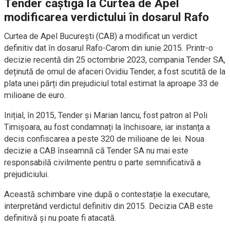
Tender câștigă la Curtea de Apel
modificarea verdictului în dosarul Rafo
Curtea de Apel București (CAB) a modificat un verdict
definitiv dat în dosarul Rafo-Carom din iunie 2015. Printr-o
decizie recentă din 25 octombrie 2023, compania Tender SA,
deținută de omul de afaceri Ovidiu Tender, a fost scutită de la
plata unei părți din prejudiciul total estimat la aproape 33 de
milioane de euro.
Inițial, în 2015, Tender și Marian Iancu, fost patron al Poli
Timișoara, au fost condamnați la închisoare, iar instanța a
decis confiscarea a peste 320 de milioane de lei. Noua
decizie a CAB înseamnă că Tender SA nu mai este
responsabilă civilmente pentru o parte semnificativă a
prejudiciului.
Această schimbare vine după o contestație la executare,
interpretând verdictul definitiv din 2015. Decizia CAB este
definitivă și nu poate fi atacată.