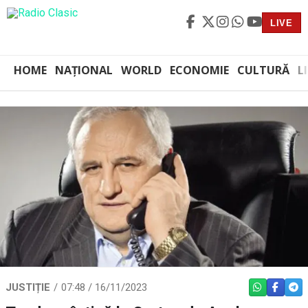
LIVE
HOME
NAȚIONAL
WORLD
ECONOMIE
CULTURĂ
L
JUSTIȚIE
07:48 / 16/11/2023
WHATSAPP
FACEBO
TEL