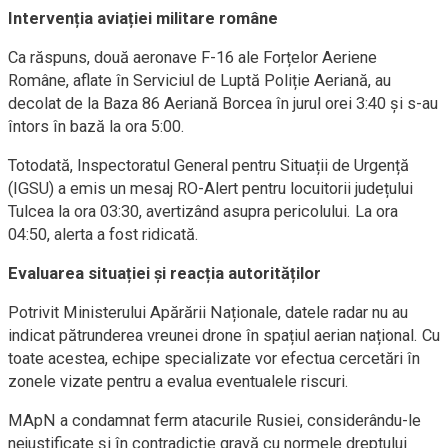
Intervenția aviației militare române
Ca răspuns, două aeronave F-16 ale Forțelor Aeriene
Române, aflate în Serviciul de Luptă Poliție Aeriană, au
decolat de la Baza 86 Aeriană Borcea în jurul orei 3:40 și s-au
întors în bază la ora 5:00.
Totodată, Inspectoratul General pentru Situații de Urgență
(IGSU) a emis un mesaj RO-Alert pentru locuitorii județului
Tulcea la ora 03:30, avertizând asupra pericolului. La ora
04:50, alerta a fost ridicată.
Evaluarea situației și reacția autorităților
Potrivit Ministerului Apărării Naționale, datele radar nu au
indicat pătrunderea vreunei drone în spațiul aerian național. Cu
toate acestea, echipe specializate vor efectua cercetări în
zonele vizate pentru a evalua eventualele riscuri.
MApN a condamnat ferm atacurile Rusiei, considerându-le
nejustificate și în contradicție gravă cu normele dreptului