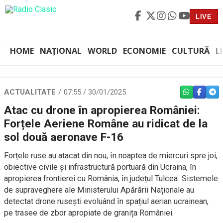
LIVE
HOME
NAȚIONAL
WORLD
ECONOMIE
CULTURĂ
L
ACTUALITATE
07:55 / 30/01/2025
WHATSAPP
FACEBO
TEL
Atac cu drone în apropierea României:
Forțele Aeriene Române au ridicat de la
sol două aeronave F-16
Forțele ruse au atacat din nou, în noaptea de miercuri spre joi,
obiective civile și infrastructură portuară din Ucraina, în
apropierea frontierei cu România, în județul Tulcea. Sistemele
de supraveghere ale Ministerului Apărării Naționale au
detectat drone rusești evoluând în spațiul aerian ucrainean,
pe trasee de zbor apropiate de granița României.