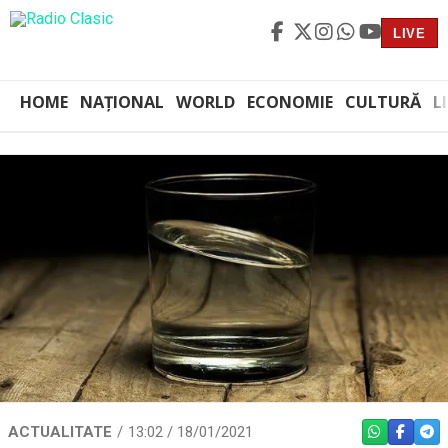
LIVE
HOME
NAȚIONAL
WORLD
ECONOMIE
CULTURĂ
L
ACTUALITATE
13:02 / 18/01/2021
WHATSAPP
FACEBO
TEL