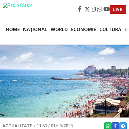
LIVE
HOME
NAȚIONAL
WORLD
ECONOMIE
CULTURĂ
L
ACTUALITATE
11:53 / 01/09/2023
WHATSAPP
FACEBO
TEL