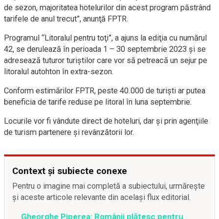
de sezon, majoritatea hotelurilor din acest program păstrând
tarifele de anul trecut”, anunţă FPTR.
Programul “Litoralul pentru toţi”, a ajuns la ediţia cu numărul
42, se derulează în perioada 1 – 30 septembrie 2023 şi se
adresează tuturor turiştilor care vor să petreacă un sejur pe
litoralul autohton în extra-sezon.
Conform estimărilor FPTR, peste 40.000 de turişti ar putea
beneficia de tarife reduse pe litoral în luna septembrie.
Locurile vor fi vândute direct de hoteluri, dar şi prin agenţiile
de turism partenere şi revânzătorii lor.
Context și subiecte conexe
Pentru o imagine mai completă a subiectului, urmărește
și aceste articole relevante din același flux editorial.
Gheorghe Piperea: Românii plătesc pentru