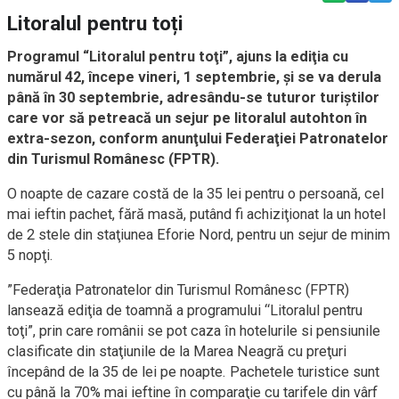
Litoralul pentru toți
Programul “Litoralul pentru toţi”, ajuns la ediţia cu
numărul 42, începe vineri, 1 septembrie, şi se va derula
până în 30 septembrie, adresându-se tuturor turiştilor
care vor să petreacă un sejur pe litoralul autohton în
extra-sezon, conform anunţului Federaţiei Patronatelor
din Turismul Românesc (FPTR).
O noapte de cazare costă de la 35 lei pentru o persoană, cel
mai ieftin pachet, fără masă, putând fi achiziţionat la un hotel
de 2 stele din staţiunea Eforie Nord, pentru un sejur de minim
5 nopţi.
”Federaţia Patronatelor din Turismul Românesc (FPTR)
lansează ediţia de toamnă a programului “Litoralul pentru
toţi”, prin care românii se pot caza în hotelurile si pensiunile
clasificate din staţiunile de la Marea Neagră cu preţuri
începând de la 35 de lei pe noapte. Pachetele turistice sunt
cu până la 70% mai ieftine în comparaţie cu tarifele din vârf