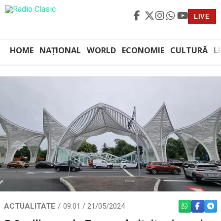
LIVE
HOME
NAȚIONAL
WORLD
ECONOMIE
CULTURĂ
L
ACTUALITATE
09:01 / 21/05/2024
WHATSAPP
FACEBO
TEL