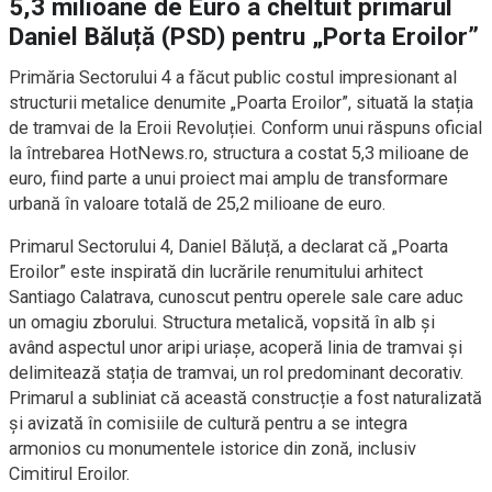
5,3 milioane de Euro a cheltuit primarul
Daniel Băluță (PSD) pentru „Porta Eroilor”
Primăria Sectorului 4 a făcut public costul impresionant al
structurii metalice denumite „Poarta Eroilor”, situată la stația
de tramvai de la Eroii Revoluției. Conform unui răspuns oficial
la întrebarea HotNews.ro, structura a costat 5,3 milioane de
euro, fiind parte a unui proiect mai amplu de transformare
urbană în valoare totală de 25,2 milioane de euro.
Primarul Sectorului 4, Daniel Băluță, a declarat că „Poarta
Eroilor” este inspirată din lucrările renumitului arhitect
Santiago Calatrava, cunoscut pentru operele sale care aduc
un omagiu zborului. Structura metalică, vopsită în alb și
având aspectul unor aripi uriașe, acoperă linia de tramvai și
delimitează stația de tramvai, un rol predominant decorativ.
Primarul a subliniat că această construcție a fost naturalizată
și avizată în comisiile de cultură pentru a se integra
armonios cu monumentele istorice din zonă, inclusiv
Cimitirul Eroilor.