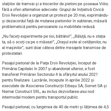
stațiilor de tramvai și a trecerilor de pietoni pe șoseaua Viilor,
fără a oferi alternative adecvate. Grupul de Inițiativă Civică
Eroii Revoluției a organizat un protest pe 20 mai, exprimându-
și dezacordul față de mutarea pietonilor în subteran, măsură
problematică pentru persoanele cu mobilitate redusă.
„Nu faceți experimente pe noi, bătrânii!”, „Băluță, nu e stația
ta, să o scoți ca pe o măsea!”, „Orașul este al cetățenilor, nu
al mașinilor”, sunt doar câteva dintre mesajele transmise de
protestatari.
Pasajul pietonal de la Piața Eroii Revoluției, început de
Primăria Capitalei în 2007 și abandonat ulterior, a fost
transferat Primăriei Sectorului 4 la sfârșitul anului 2021
pentru finalizare. Lucrările, începute în aprilie 2022 și
executate de Asocierea Construcții Erbașu SA, Somet SA și
Nemar Construct SRL, au inclus dezvoltarea unui nod
intermodal modern pentru transportul public.
Pasajul pietonal, cu lungimea de 40 de metri și lățimea de 4,5