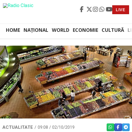
LIVE
HOME
NAȚIONAL
WORLD
ECONOMIE
CULTURĂ
L
ACTUALITATE
09:08 / 02/10/2019
WHATSAPP
FACEBO
TEL