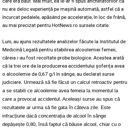
care era băut. Mai mult, ea le-ar fi spus anchetatorilor că
nu are deloc experiență pe mașină automată, astfel că a
încurcat pedalele, apăsând pe accelerație, în loc de frână,
au mai precizat pentru HotNews.ro sursele citate.
Luni, au ajuns rezultatele analizelor făcute la Institutul de
Medicină Legală pentru stabilirea alcoolemiei femeii,
căreia i-au fost recoltate probe biologice. Acestea arată
că la trei ore de la producerea accidentului șoferița avea
o alcoolemie de 0,67 g/l în sânge, au declarat surse
judiciare
. Urmează să fie făcut un calcul retroactiv pentru
a se stabili ce alcoolemie avea femeia la momentul la
care a provocat accidentul. Aceleași surse au spus că
rezultatele ar urma să fie gata în câteva zile. Este
infracțiune dacă concentrația de alcool în sânge
depășește 0,80, însă faptul că băuse alcool, chiar cu o