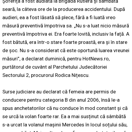
Șoferița a fost audiată la Brigada Rutieră și sâmbătă
seară, la câteva ore de la producerea accidentului. După
audieri, ea a fost lăsată să plece, fără a fi luată vreo
măsură preventivă împotriva sa. „Nu s-a luat nicio măsură
preventivă împotriva ei. Era foarte lovită, inclusiv la față. A
fost bătută, era într-o stare foarte proastă, era și în stare
de șoc. Nu s-a considerat că este oportună luarea vreunei
măsuri”, a declarat duminică, pentru HotNews.ro,
purtătorul de cuvânt al Parchetului Judecătoriei
Sectorului 2, procurorul Rodica Nițescu.
Surse judiciare au declarat că femeia are permis de
conducere pentru categoria B din anul 2006, însă le-a
spus anchetatorilor că nu conduce în mod constant și că
se urcă la volan foarte rar. Ea a mai susținut că sâmbătă
s-a urcat la volanul mașinii Mercedes în locul soțului său,