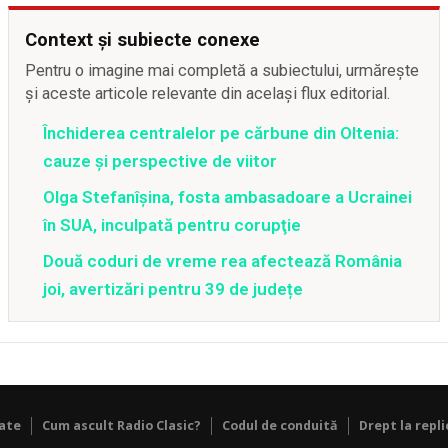
Context și subiecte conexe
Pentru o imagine mai completă a subiectului, urmărește
și aceste articole relevante din același flux editorial.
Închiderea centralelor pe cărbune din Oltenia:
cauze și perspective de viitor
Olga Stefanîşina, fosta ambasadoare a Ucrainei
în SUA, inculpată pentru corupţie
Două coduri de vreme rea afectează România
joi, avertizări pentru 39 de județe
tate
Cum ascult Radio Clasic?
Codul de conduită
Drept la repli