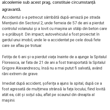
alcoolemie sub acest prag, constituie circumstanță
agravantă.
Accidentul s-a petrecut sâmbătă după-amiază pe strada
Mențiunii din Sectorul 2, unde femeia de 57 de ani a pierdut
controlul volanului și a lovit cu mașina un stâlp din beton care
s-a prăbușit. Din impact, autovehiculul a fost proiectat în
gardul unui imobil, unde le-a accidentat pe cele două fete
care se aflau pe trotuar.
Fetița de 6 ani și-a pierdut viața înainte de a ajunge la Spitalul
Floreasca, iar fata de 21 de ani a fost transportată la Spitalul
Grigore Alexandrescu, însă nu a mai putut fi salvată, având
răni extrem de grave.
Imediat după accident, șoferița a ajuns la spital, după ce a
fost agresată de mulțimea strânsă la fața locului, fiind lovită
atât ea, cât și soțul său, aflat pe scaunul din dreapta al
mașinii.