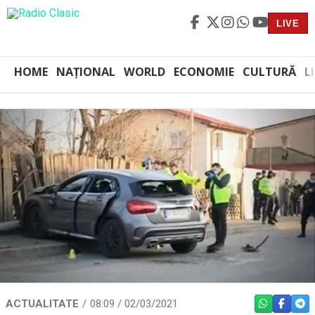
LIVE
HOME
NAȚIONAL
WORLD
ECONOMIE
CULTURĂ
L
ACTUALITATE
08:09 / 02/03/2021
WHATSAPP
FACEBO
TEL