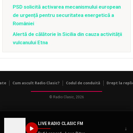
PSD solicită activarea mecanismului european
de urgență pentru securitatea energetică a
României
Alertă de călătorie în Sicilia din cauza activității
vulcanului Etna
tate
Cum ascult Radio Clasic?
Codul de conduită
Drept la repli
© Radio Clasic, 2026
LIVE RADIO CLASIC FM
↓