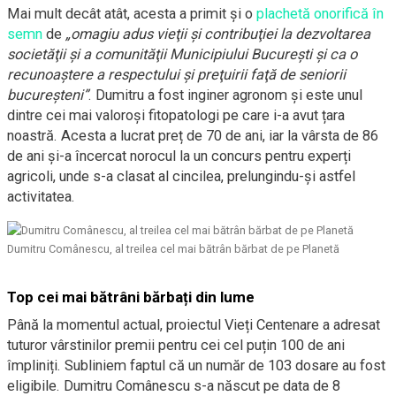
Mai mult decât atât, acesta a primit și o
plachetă onorifică în
semn
de
„omagiu adus vieţii şi contribuţiei la dezvoltarea
societăţii şi a comunităţii Municipiului Bucureşti şi ca o
recunoaştere a respectului şi preţuirii faţă de seniorii
bucureşteni”
. Dumitru a fost inginer agronom și este unul
dintre cei mai valoroși fitopatologi pe care i-a avut țara
noastră. Acesta a lucrat preț de 70 de ani, iar la vârsta de 86
de ani și-a încercat norocul la un concurs pentru experți
agricoli, unde s-a clasat al cincilea, prelungindu-și astfel
activitatea.
Dumitru Comânescu, al treilea cel mai bătrân bărbat de pe Planetă
Top cei mai bătrâni bărbați din lume
Până la momentul actual, proiectul Vieți Centenare a adresat
tuturor vârstinilor premii pentru cei cel puțin 100 de ani
împliniți. Subliniem faptul că un număr de 103 dosare au fost
eligibile. Dumitru Comânescu s-a născut pe data de 8