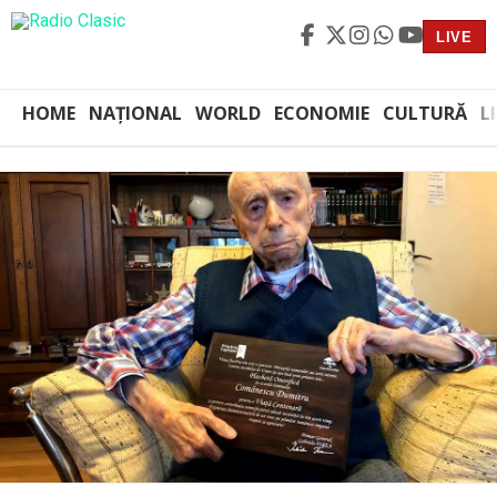
LIVE
HOME
NAȚIONAL
WORLD
ECONOMIE
CULTURĂ
L