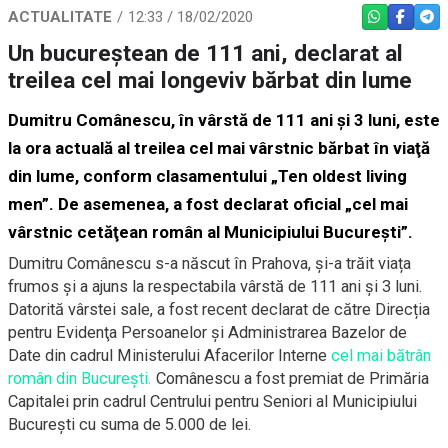
ACTUALITATE
12:33 / 18/02/2020
WHATSAPP
FACEBO
TEL
Un bucureştean de 111 ani, declarat al
treilea cel mai longeviv bărbat din lume
Dumitru Comânescu, în vârstă de 111 ani şi 3 luni, este
la ora actuală al treilea cel mai vârstnic bărbat în viaţă
din lume, conform clasamentului „Ten oldest living
men”. De asemenea, a fost declarat oficial „cel mai
vârstnic cetăţean român al Municipiului Bucureşti”.
Dumitru Comânescu s-a născut în Prahova, și-a trăit viața
frumos și a ajuns la respectabila vârstă de 111 ani și 3 luni.
Datorită vârstei sale, a fost recent declarat de către Direcția
pentru Evidenţa Persoanelor şi Administrarea Bazelor de
Date din cadrul Ministerului Afacerilor Interne
cel mai bătrân
român din București.
Comânescu a fost premiat de Primăria
Capitalei prin cadrul Centrului pentru Seniori al Municipiului
București cu suma de 5.000 de lei.