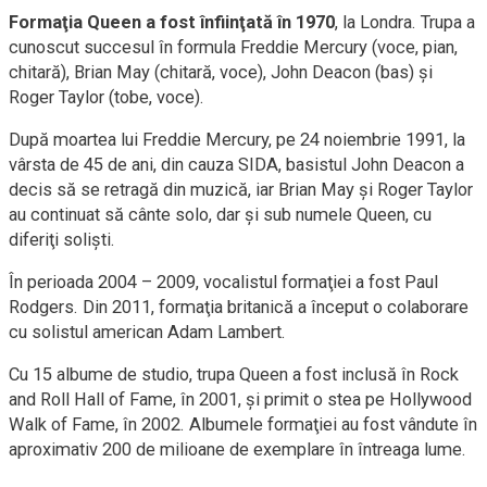
Formaţia Queen a fost înfiinţată în 1970
, la Londra. Trupa a
cunoscut succesul în formula Freddie Mercury (voce, pian,
chitară), Brian May (chitară, voce), John Deacon (bas) şi
Roger Taylor (tobe, voce).
După moartea lui Freddie Mercury, pe 24 noiembrie 1991, la
vârsta de 45 de ani, din cauza SIDA, basistul John Deacon a
decis să se retragă din muzică, iar Brian May şi Roger Taylor
au continuat să cânte solo, dar şi sub numele Queen, cu
diferiţi solişti.
În perioada 2004 – 2009, vocalistul formaţiei a fost Paul
Rodgers. Din 2011, formaţia britanică a început o colaborare
cu solistul american Adam Lambert.
Cu 15 albume de studio, trupa Queen a fost inclusă în Rock
and Roll Hall of Fame, în 2001, şi primit o stea pe Hollywood
Walk of Fame, în 2002. Albumele formaţiei au fost vândute în
aproximativ 200 de milioane de exemplare în întreaga lume.