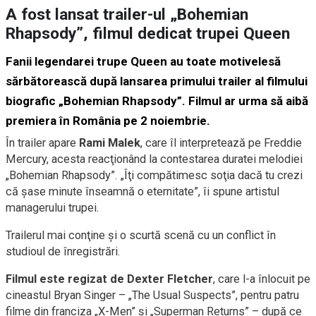
A fost lansat trailer-ul „Bohemian
Rhapsody”, filmul dedicat trupei Queen
Fanii legendarei trupe Queen au toate motivelesă
sărbătorească după lansarea primului trailer al filmului
biografic „Bohemian Rhapsody”. Filmul ar urma să aibă
premiera în România pe 2 noiembrie.
În trailer apare
Rami Malek
, care îl interpretează pe Freddie
Mercury, acesta reacţionând la contestarea duratei melodiei
„Bohemian Rhapsody”. „Îţi compătimesc soţia dacă tu crezi
că şase minute înseamnă o eternitate”, îi spune artistul
managerului trupei.
Trailerul mai conţine şi o scurtă scenă cu un conflict în
studioul de înregistrări.
Filmul este regizat de Dexter Fletcher
, care l-a înlocuit pe
cineastul Bryan Singer – „The Usual Suspects”, pentru patru
filme din franciza „X-Men” şi „Superman Returns” – după ce