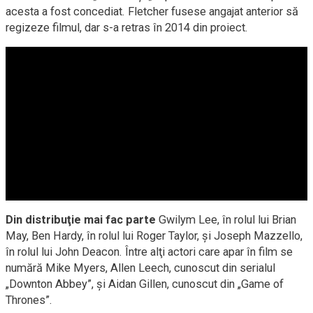
acesta a fost concediat. Fletcher fusese angajat anterior să
regizeze filmul, dar s-a retras în 2014 din proiect.
Din distribuţie mai fac parte
Gwilym Lee, în rolul lui Brian
May, Ben Hardy, în rolul lui Roger Taylor, şi Joseph Mazzello,
în rolul lui John Deacon. Între alţi actori care apar în film se
numără Mike Myers, Allen Leech, cunoscut din serialul
„Downton Abbey”, şi Aidan Gillen, cunoscut din „Game of
Thrones”.