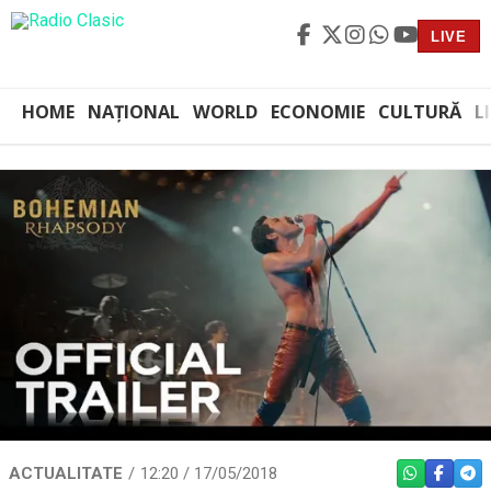
LIVE
HOME
NAȚIONAL
WORLD
ECONOMIE
CULTURĂ
L
ACTUALITATE
12:20 / 17/05/2018
WHATSAPP
FACEBO
TEL