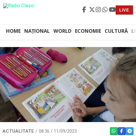
LIVE
HOME
NAȚIONAL
WORLD
ECONOMIE
CULTURĂ
L
ACTUALITATE
08:36 / 11/09/2023
WHATSAPP
FACEBO
TEL