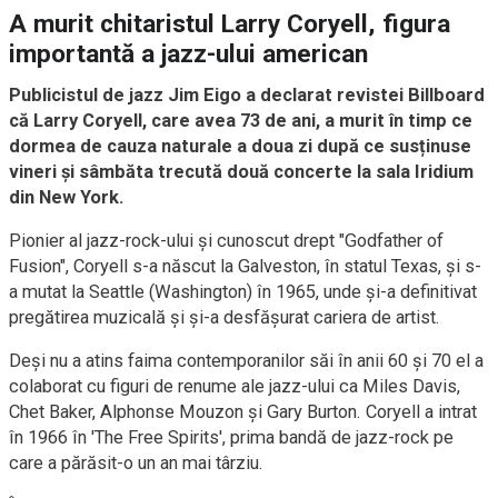
A murit chitaristul Larry Coryell, figura
importantă a jazz-ului american
Publicistul de jazz Jim Eigo a declarat revistei Billboard
că Larry Coryell, care avea 73 de ani, a murit în timp ce
dormea de cauza naturale a doua zi după ce susținuse
vineri și sâmbăta trecută două concerte la sala Iridium
din New York.
Pionier al jazz-rock-ului și cunoscut drept "Godfather of
Fusion", Coryell s-a născut la Galveston, în statul Texas, și s-
a mutat la Seattle (Washington) în 1965, unde și-a definitivat
pregătirea muzicală și și-a desfășurat cariera de artist.
Deși nu a atins faima contemporanilor săi în anii 60 și 70 el a
colaborat cu figuri de renume ale jazz-ului ca Miles Davis,
Chet Baker, Alphonse Mouzon și Gary Burton. Coryell a intrat
în 1966 în 'The Free Spirits', prima bandă de jazz-rock pe
care a părăsit-o un an mai târziu.