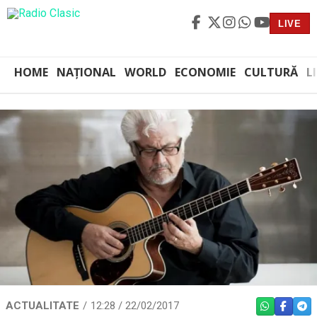
LIVE
HOME
NAȚIONAL
WORLD
ECONOMIE
CULTURĂ
L
ACTUALITATE
12:28 / 22/02/2017
WHATSAPP
FACEBO
TEL