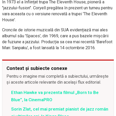
În 1973 el a înființat trupa The Eleventh House, pioneră a
"jazzului-fusion". Coryell pregătea în prezent un turneu pentru
vara aceasta cu o versiune renovată a trupei 'The Eleventh
House'.
Croncile de istorie muzicală din SUA evidențiază mai ales
albumul său 'Spaces', din 1969, care a pus bazele mișcării
de fuziune a jazzului. Producția sa cea mai recentă 'Barefoot
Man: Sanpaku', a fost lansată la 14 octombrie 2016.
Context și subiecte conexe
Pentru o imagine mai completă a subiectului, urmărește
și aceste articole relevante din același flux editorial.
Ethan Hawke va prezenta filmul „Born to Be
Blue”, la CinemaPRO
Sorin Zlat, cel mai premiat pianist de jazz român