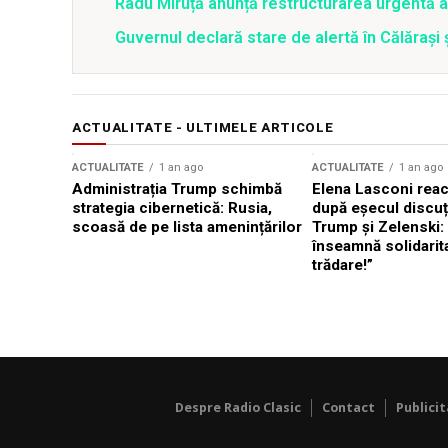
Radu Miruță anunță restructurarea urgentă
Guvernul declară stare de alertă în Călăraș
ACTUALITATE - ULTIMELE ARTICOLE
ACTUALITATE
1 an ago
ACTUALITATE
1 an ago
Administrația Trump schimbă
Elena Lasconi rea
strategia cibernetică: Rusia,
după eșecul discuți
scoasă de pe lista amenințărilor
Trump și Zelenski:
înseamnă solidarit
trădare!”
Despre Radio Clasic
Contact
Publici