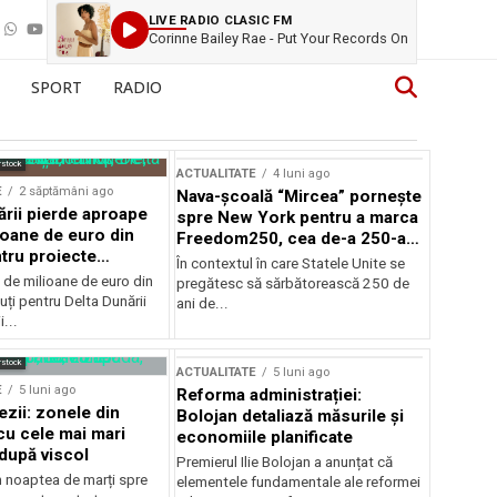
LIVE RADIO CLASIC FM
Corinne Bailey Rae - Put Your Records On
SPORT
RADIO
rstock
ACTUALITATE
4 luni ago
E
2 săptămâni ago
Nava-școală “Mircea” pornește
ării pierde aproape
spre New York pentru a marca
ioane de euro din
Freedom250, cea de-a 250-a
tru proiecte
aniversare a Statelor Unite
În contextul în care Statele Unite se
de milioane de euro din
pregătesc să sărbătorească 250 de
ți pentru Delta Dunării
ani de...
...
rstock
ACTUALITATE
5 luni ago
E
5 luni ago
Reforma administrației:
ezii: zonele din
Bolojan detaliază măsurile și
u cele mai mari
economiile planificate
după viscol
Premierul Ilie Bolojan a anunțat că
n noaptea de marți spre
elementele fundamentale ale reformei