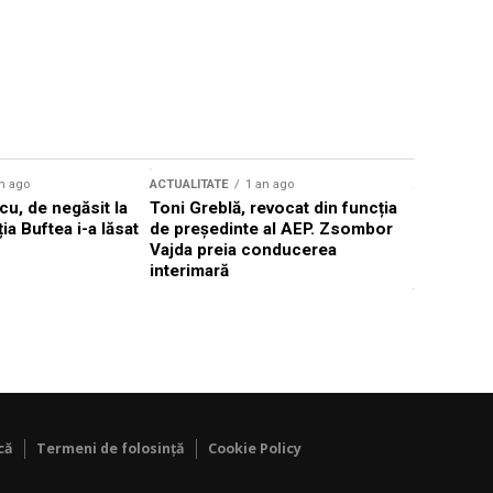
n ago
ACTUALITATE
1 an ago
ACTUALITATE
u, de negăsit la
Toni Greblă, revocat din funcția
Ilie Boloj
ția Buftea i-a lăsat
de președinte al AEP. Zsombor
alegerilor
Vajda preia conducerea
constituți
interimară
concentră
viitoarelo
că
Termeni de folosință
Cookie Policy