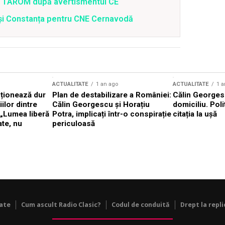
 a TAROM după avertismentul CE
i și Constanța pentru CNE Cernavodă
ACTUALITATE
1 an ago
ACTUALITATE
1 a
cționează dur
Plan de destabilizare a României:
Călin Georgesc
ilor dintre
Călin Georgescu și Horațiu
domiciliu. Poli
 „Lumea liberă
Potra, implicați într-o conspirație
citația la ușă
ate, nu
periculoasă
tate
Cum ascult Radio Clasic?
Codul de conduită
Drept la repli