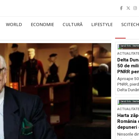
WORLD
ECONOMIE
CULTURĂ
LIFESTYLE
SCITECH
Sursă foto: Shutte
ACTUALITAT
Delta Dun
50 de mil
PNRR pen
esențiale
Aproape 50 
PNRR, pierdu
Delta Dunării
Sursă foto: Shutte
ACTUALITAT
Harta zăp
România c
depuneri 
Ninsorile di