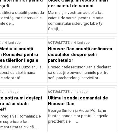
 interviurilor pentru
Sidex Galați: Investitori mari
-șefi
cer caietul de sarcini
stiției a stabilit perioada
Mai mulți investitori au solicitat
i desfășurate interviurile
caietul de sarcini pentru licitația
ile de...
combinatului siderurgic Liberty
Galați,...
E
6 luni ago
ACTUALITATE
6 luni ago
 Mediului anunță
Nicușor Dan anunță amânarea
n Romsilva pentru
discuțiilor despre șefii
 tăierilor ilegale
parchetelor
iului, Diana Buzoianu, a
Președintele Nicușor Dan a declarat
 speră ca săptămâna
că discuțiile privind numirile pentru
fie adoptată...
șefii parchetelor și serviciilor...
E
1 an ago
ACTUALITATE
1 an ago
te poți numi deștept
Ultimul sondaj comandat de
u că ai studii
Nicușor Dan
e!?
George Simion și Victor Ponta, în
fruntea sondajelor pentru alegerile
rvegia vs. România: De
prezidențiale ...
le superioare fac
 mentalitatea civică...