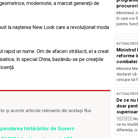
programul
i geometrice, moderniste, a marcat generaţii de
procurori
Ministerul Ju
în care vor f
pentru funcți
ibuit la naşterea New Look care a revoluţionat moda
ACTUALITAT
Ministrul
t rapid un nume. Om de afaceri strălucit, el a creat
reforme î
siatice, în special China, bazându-se pe creaţiile
combaterea
icenţă.
Ministra Med
declarat că
viitoare să 
ACTUALITAT
De ce nu 
doar pentr
 și aceste articole relevante din același flux
superioar
🇳🇴🇷🇴 No
ce nu studii
spendarea Hotărârilor de Guvern
diferența, ci