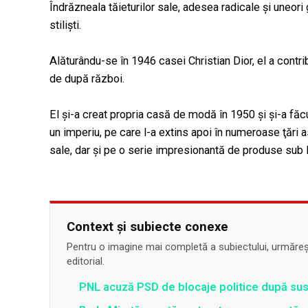
Îndrăzneala tăieturilor sale, adesea radicale şi uneor
stilişti.
Alăturându-se în 1946 casei Christian Dior, el a contr
de după război.
El şi-a creat propria casă de modă în 1950 şi şi-a făcu
un imperiu, pe care l-a extins apoi în numeroase ţări a
sale, dar şi pe o serie impresionantă de produse sub l
Context și subiecte conexe
Pentru o imagine mai completă a subiectului, urmărește
editorial.
PNL acuză PSD de blocaje politice după su