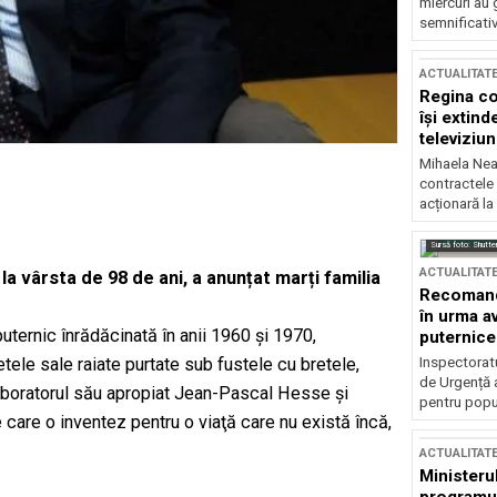
miercuri au 
semnificati
ACTUALITAT
Regina co
își extind
televiziun
Mihaela Nea
contractele 
acționară la
Sursă foto: Shutte
ACTUALITAT
a vârsta de 98 de ani, a anunțat marți familia
Recomandă
în urma av
puternic înrădăcinată în anii 1960 şi 1970,
puternice
Inspectoratu
ele sale raiate purtate sub fustele cu bretele,
de Urgență 
laboratorul său apropiat Jean-Pascal Hesse şi
pentru popula
 care o inventez pentru o viaţă care nu există încă,
ACTUALITAT
Ministerul