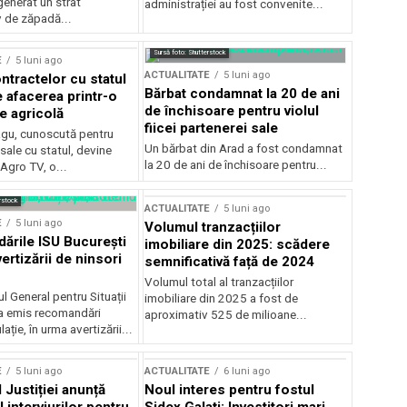
generat un strat
administrației au fost convenite...
v de zăpadă...
Sursă foto: Shutterstock
E
5 luni ago
ACTUALITATE
5 luni ago
ntractelor cu statul
Bărbat condamnat la 20 de ani
e afacerea printr-o
de închisoare pentru violul
e agricolă
fiicei partenerei sale
gu, cunoscută pentru
Un bărbat din Arad a fost condamnat
sale cu statul, devine
la 20 de ani de închisoare pentru...
 Agro TV, o...
rstock
ACTUALITATE
5 luni ago
E
5 luni ago
Volumul tranzacțiilor
rile ISU București
imobiliare din 2025: scădere
ertizării de ninsori
semnificativă față de 2024
Volumul total al tranzacțiilor
l General pentru Situații
imobiliare din 2025 a fost de
a emis recomandări
aproximativ 525 de milioane...
ție, în urma avertizării...
E
5 luni ago
ACTUALITATE
6 luni ago
 Justiției anunță
Noul interes pentru fostul