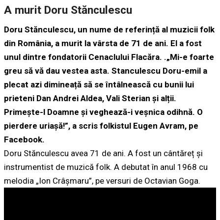
A murit Doru Stănculescu
Doru Stănculescu, un nume de referință al muzicii folk
din România, a murit la vârsta de 71 de ani. El a fost
unul dintre fondatorii Cenaclului Flacăra. .„Mi-e foarte
greu să vă dau vestea asta. Stanculescu Doru-emil a
plecat azi dimineață să se întâlnească cu bunii lui
prieteni Dan Andrei Aldea, Vali Sterian şi alții.
Primeşte-l Doamne şi veghează-i veşnica odihnă. O
pierdere uriaşă!”, a scris folkistul Eugen Avram, pe
Facebook.
Doru Stănculescu avea 71 de ani. A fost un cântăreț și
instrumentist de muzică folk. A debutat în anul 1968 cu
melodia „Ion Crâșmaru”, pe versuri de Octavian Goga.