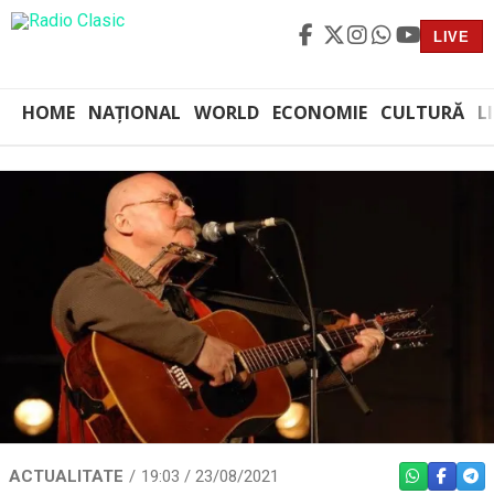
LIVE
HOME
NAȚIONAL
WORLD
ECONOMIE
CULTURĂ
L
ACTUALITATE
19:03 / 23/08/2021
WHATSAPP
FACEBO
TEL