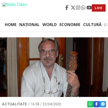
LIVE
HOME
NAȚIONAL
WORLD
ECONOMIE
CULTURĂ
L
ACTUALITATE
16:38 / 22/04/2020
WHATSAPP
FACEBO
TEL