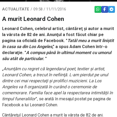
ACTUALITATE
09:58 / 11/11/2016
WHATSAPP
FACEBO
TEL
A murit Leonard Cohen
Leonard Cohen, celebrul artist, cântăreţ şi autor a murit
la vârsta de 82 de ani. Anunţul a fost făcut chiar pe
pagina sa oficială de Facebook. "
Tatăl meu a murit liniştit
în casa sa din Los Angeles
," a spus Adam Cohen într-o
declaraţie. "
A compus până în ultimul moment cu umorul
său atât de particular.
"
„
Anunţăm cu regret că legendarul poet, textier şi artist,
Leonard Cohen, a trecut în nefiinţă. L-am pierdut pe unul
dintre cei mai respectaţi şi prolifici muzicieni. La Los
Angeles va fi organizată în curând o ceremonie de
comemorare. Familia face apel la respectarea intimităţii în
timpul funeraliilor
”, se arată în mesajul postat pe pagina de
Facebook a lui Leonard Cohen.
Cântăreţul Leonard Cohen a murit la vârsta de 82 de ani.