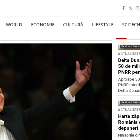
WORLD
ECONOMIE
CULTURĂ
LIFESTYLE
SCITECH
Sursă foto: Shutte
ACTUALITAT
Delta Dun
50 de mil
PNRR pen
esențiale
Aproape 50 
PNRR, pierdu
Delta Dunării
Sursă foto: Shutte
ACTUALITAT
Harta zăp
România c
depuneri 
Ninsorile di