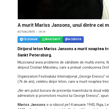
A murit Mariss Jansons, unul dintre cei mai
ACTUALITATE
08:58
TELEGRAM
WHATSAPP
FACEBOOK
Dirijorul leton Mariss Jansons a murit noaptea trec
Sankt Petersburg.
Muzicianul avea probleme de sănătate de multă vreme, fiin
dirijorul Cristian Măcelaru, care a preluat conducerea 
Organizatorii Festivalului Internaţional „George Enescu” r
(76 de ani), celebru dirijor leton, care a murit noaptea tre
„Ne-am putut bucura de prezenţa maestrului la două ediţii 
admiratorii şi promotorii muzicii lui George Enescu”, spun 
Mariss Jansons
s-a născut pe14 ianuarie 1943, Riga, Let