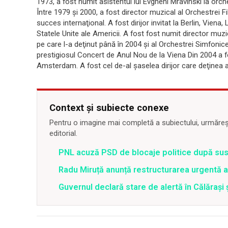
1973, a fost numit asistentul lui Evgheni Mravinski la orches
Între 1979 şi 2000, a fost director muzical al Orchestrei 
succes internaţional. A fost dirijor invitat la Berlin, Vien
Statele Unite ale Americii. A fost fost numit director muzi
pe care l-a deţinut până în 2004 şi al Orchestrei Simfonice 
prestigiosul Concert de Anul Nou de la Viena Din 2004 a f
Amsterdam. A fost cel de-al şaselea dirijor care deţinea 
Context și subiecte conexe
Pentru o imagine mai completă a subiectului, urmărește
editorial.
PNL acuză PSD de blocaje politice după su
Radu Miruță anunță restructurarea urgentă
Guvernul declară stare de alertă în Călăraș