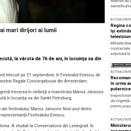
miercuri au 
semnificati
ACTUALITAT
Regina co
 mari dirijori ai lumii
își extind
televiziun
Mihaela Nea
contractele 
acționară la
ută, la vârsta de 76 de ani, în locuinţa sa din
Sursă foto: Shutte
ACTUALITAT
d înlocuit pe 21 septembrie, în Festivalul Enescu, de
Recomandă
Orchestrei Regale Concergebouw din Amsterdam.
în urma av
puternice
egretă trecerea în nefiinţă a maestrului Mariss Jansons
Inspectoratu
cută în locuinţa sa din Sankt Petrsburg,
de Urgență 
pentru popula
ale festivalului, Mariss Jansons fiind unul dintre
reprezentanţii Festivalului Enescu.
ACTUALITAT
Ministerul
onia. A studiat la Conservatorul din Leningrad. În