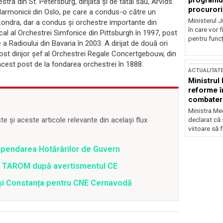
programul
tra din St. Petersburg, dirijată şi de tatăl său, Arvīds.
procurori
Filarmonicii din Oslo, pe care a condus-o către un
Ministerul Ju
a, Londra, dar a condus şi orchestre importante din
în care vor f
cal al Orchestrei Simfonice din Pittsburgh în 1997, post
pentru funcți
a Radioului din Bavaria în 2003. A dirijat de două ori
ost dirijor şef al Orchestrei Regale Concertgebouw, din
acest post de la fondarea orchestrei în 1888.
ACTUALITAT
Ministrul
reforme î
combaterea
Ministra Med
 și aceste articole relevante din același flux
declarat că
viitoare să 
spendarea Hotărârilor de Guvern
 a TAROM după avertismentul CE
i și Constanța pentru CNE Cernavodă