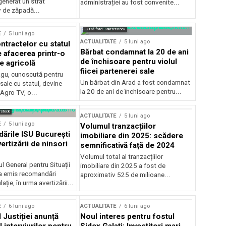
generat un strat
administrației au fost convenite...
v de zăpadă...
Sursă foto: Shutterstock
E
5 luni ago
ACTUALITATE
5 luni ago
ntractelor cu statul
Bărbat condamnat la 20 de ani
e afacerea printr-o
de închisoare pentru violul
e agricolă
fiicei partenerei sale
gu, cunoscută pentru
Un bărbat din Arad a fost condamnat
sale cu statul, devine
la 20 de ani de închisoare pentru...
 Agro TV, o...
rstock
ACTUALITATE
5 luni ago
E
5 luni ago
Volumul tranzacțiilor
rile ISU București
imobiliare din 2025: scădere
ertizării de ninsori
semnificativă față de 2024
Volumul total al tranzacțiilor
l General pentru Situații
imobiliare din 2025 a fost de
a emis recomandări
aproximativ 525 de milioane...
ție, în urma avertizării...
E
6 luni ago
ACTUALITATE
6 luni ago
 Justiției anunță
Noul interes pentru fostul