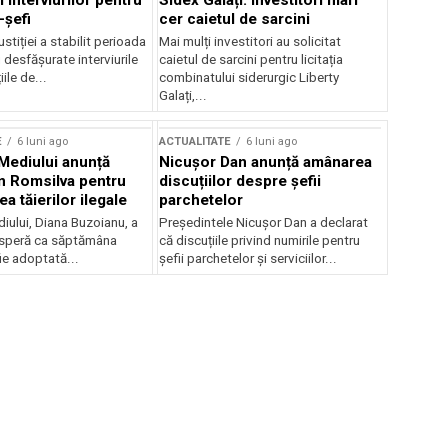
 interviurilor pentru
Sidex Galați: Investitori mari
-șefi
cer caietul de sarcini
stiției a stabilit perioada
Mai mulți investitori au solicitat
i desfășurate interviurile
caietul de sarcini pentru licitația
ile de...
combinatului siderurgic Liberty
Galați,...
E
6 luni ago
ACTUALITATE
6 luni ago
 Mediului anunță
Nicușor Dan anunță amânarea
n Romsilva pentru
discuțiilor despre șefii
 tăierilor ilegale
parchetelor
iului, Diana Buzoianu, a
Președintele Nicușor Dan a declarat
 speră ca săptămâna
că discuțiile privind numirile pentru
fie adoptată...
șefii parchetelor și serviciilor...