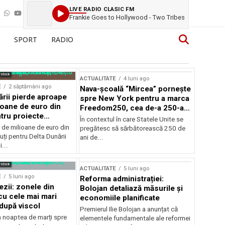
LIVE RADIO CLASIC FM
Frankie Goes to Hollywood - Two Tribes
SPORT
RADIO
rstock
ACTUALITATE
4 luni ago
E
2 săptămâni ago
Nava-școală “Mircea” pornește
ării pierde aproape
spre New York pentru a marca
ioane de euro din
Freedom250, cea de-a 250-a
tru proiecte
aniversare a Statelor Unite
În contextul în care Statele Unite se
de milioane de euro din
pregătesc să sărbătorească 250 de
ți pentru Delta Dunării
ani de...
...
rstock
ACTUALITATE
5 luni ago
E
5 luni ago
Reforma administrației:
ezii: zonele din
Bolojan detaliază măsurile și
u cele mai mari
economiile planificate
după viscol
Premierul Ilie Bolojan a anunțat că
n noaptea de marți spre
elementele fundamentale ale reformei