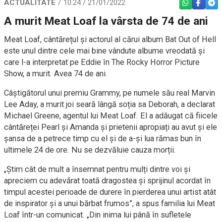
ACTUALITATE
10:24 / 21/01/2022
WHATSAPP
FACEBO
TEL
A murit Meat Loaf la vârsta de 74 de ani
Meat Loaf, cântărețul și actorul al cărui album Bat Out of Hell
este unul dintre cele mai bine vândute albume vreodată și
care l-a interpretat pe Eddie în The Rocky Horror Picture
Show, a murit. Avea 74 de ani.
Câștigătorul unui premiu Grammy, pe numele său real Marvin
Lee Aday, a murit joi seară lângă soția sa Deborah, a declarat
Michael Greene, agentul lui Meat Loaf. El a adăugat că fiicele
cântăreței Pearl și Amanda și prietenii apropiați au avut și ele
șansa de a petrece timp cu el și de a-și lua rămas bun în
ultimele 24 de ore. Nu se dezvăluie cauza morții.
„Știm cât de mult a însemnat pentru mulți dintre voi și
apreciem cu adevărat toată dragostea și sprijinul acordat în
timpul acestei perioade de durere în pierderea unui artist atât
de inspirator și a unui bărbat frumos”, a spus familia lui Meat
Loaf într-un comunicat. „Din inima lui până în sufletele