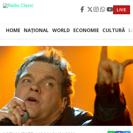
LIVE
HOME
NAȚIONAL
WORLD
ECONOMIE
CULTURĂ
L