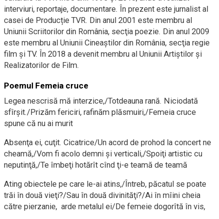
interviuri, reportaje, documentare. În prezent este jurnalist al
casei de Producție TVR. Din anul 2001 este membru al
Uniunii Scriitorilor din România, secţia poezie. Din anul 2009
este membru al Uniunii Cineaştilor din România, secţia regie
film şi TV. În 2018 a devenit membru al Uniunii Artiștilor și
Realizatorilor de Film.
Poemul Femeia cruce
Legea nescrisă mă interzice,/Totdeauna rană. Niciodată
sfîrşit./Prizăm fericiri, rafinăm plăsmuiri,/Femeia cruce
spune că nu ai murit
Absenţa ei, cuţit. Cicatrice/Un acord de prohod la concert ne
cheamă,/Vom fi acolo demni şi verticali,/Spoiţi artistic cu
neputinţă,/Te îmbeţi hotărît cînd ţi-e teamă de teamă
Ating obiectele pe care le-ai atins,/Întreb, păcatul se poate
trăi în două vieţi?/Sau în două divinităţi?/Ai în mîini cheia
către pierzanie, arde metalul ei/De femeie dogorîtă în vis,