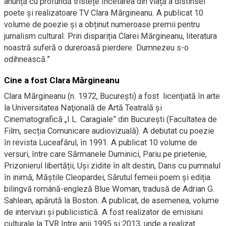
anunță cu profundă tristețe încetarea din viață a distinsei
poete și realizatoare TV Clara Mărgineanu. A publicat 10
volume de poezie și a obținut numeroase premii pentru
jurnalism cultural. Prin dispariția Clarei Mărgineanu, literatura
noastră suferă o dureroasă pierdere. Dumnezeu s-o
odihnească.”
Cine a fost Clara Mărgineanu
Clara Mărgineanu (n. 1972, Bucureşti) a fost licenţiată în arte
la Universitatea Naţională de Artă Teatrală şi
Cinematografică „I.L. Caragiale” din Bucureşti (Facultatea de
Film, secția Comunicare audiovizuală). A debutat cu poezie
în revista Luceafărul, în 1991. A publicat 10 volume de
versuri, între care Sărmanele Duminici, Pariu pe prietenie,
Prizonierul libertății, Uși zidite în alt destin, Dans cu pumnalul
în inimă, Măștile Cleopardei, Sărutul femeii poem și ediția
bilingvă română-engleză Blue Woman, tradusă de Adrian G.
Sahlean, apărută la Boston. A publicat, de asemenea, volume
de interviuri și publicistică. A fost realizator de emisiuni
culturale la TVR între anii 1995 și 2013, unde a realizat