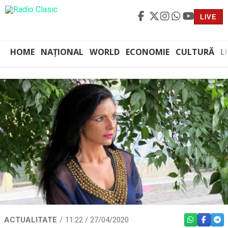
LIVE
HOME
NAȚIONAL
WORLD
ECONOMIE
CULTURĂ
L
ACTUALITATE
11:22 / 27/04/2020
WHATSAPP
FACEBO
TEL