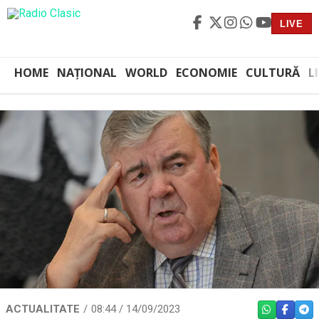
LIVE
HOME
NAȚIONAL
WORLD
ECONOMIE
CULTURĂ
L
ACTUALITATE
08:44 / 14/09/2023
WHATSAPP
FACEBO
TEL