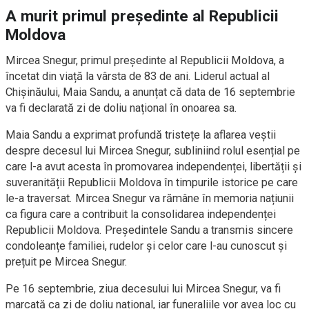
A murit primul președinte al Republicii
Moldova
Mircea Snegur, primul președinte al Republicii Moldova, a
încetat din viață la vârsta de 83 de ani. Liderul actual al
Chișinăului, Maia Sandu, a anunțat că data de 16 septembrie
va fi declarată zi de doliu național în onoarea sa.
Maia Sandu a exprimat profundă tristețe la aflarea veștii
despre decesul lui Mircea Snegur, subliniind rolul esențial pe
care l-a avut acesta în promovarea independenței, libertății și
suveranității Republicii Moldova în timpurile istorice pe care
le-a traversat. Mircea Snegur va rămâne în memoria națiunii
ca figura care a contribuit la consolidarea independenței
Republicii Moldova. Președintele Sandu a transmis sincere
condoleanțe familiei, rudelor și celor care l-au cunoscut și
prețuit pe Mircea Snegur.
Pe 16 septembrie, ziua decesului lui Mircea Snegur, va fi
marcată ca zi de doliu național, iar funeraliile vor avea loc cu