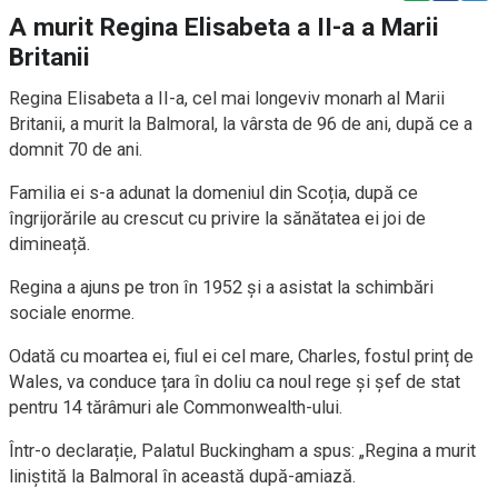
A murit Regina Elisabeta a II-a a Marii
Britanii
Regina Elisabeta a II-a, cel mai longeviv monarh al Marii
Britanii, a murit la Balmoral, la vârsta de 96 de ani, după ce a
domnit 70 de ani.
Familia ei s-a adunat la domeniul din Scoția, după ce
îngrijorările au crescut cu privire la sănătatea ei joi de
dimineață.
Regina a ajuns pe tron în 1952 și a asistat la schimbări
sociale enorme.
Odată cu moartea ei, fiul ei cel mare, Charles, fostul prinț de
Wales, va conduce țara în doliu ca noul rege și șef de stat
pentru 14 tărâmuri ale Commonwealth-ului.
Într-o declarație, Palatul Buckingham a spus: „Regina a murit
liniștită la Balmoral în această după-amiază.