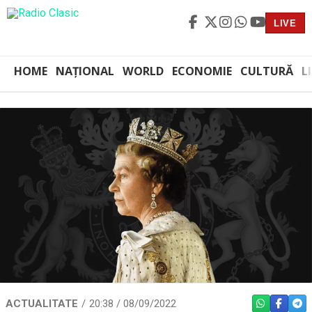
LIVE
HOME
NAȚIONAL
WORLD
ECONOMIE
CULTURĂ
L
ACTUALITATE
20:38 / 08/09/2022
WHATSAPP
FACEBO
TEL