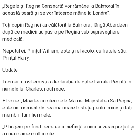
„Regele și Regina Consoartă vor rămâne la Balmoral în
această seară și se vor întoarce mâine la Londra”.
Toți copiii Reginei au călătorit la Balmoral, lângă Aberdeen,
după ce medicii au pus-o pe Regina sub supraveghere
medicală.
Nepotul ei, Prințul William, este și el acolo, cu fratele său,
Prințul Harry.
Update
Tocmai a fost emisă o declarație de către Familia Regală în
numele lui Charles, noul rege.
El scrie: „Moartea iubitei mele Mame, Majestatea Sa Regina,
este un moment de cea mai mare tristețe pentru mine și toți
membrii familiei mele.
„Plângem profund trecerea în neființă a unui suveran prețuit și
a unei mame mult iubite.