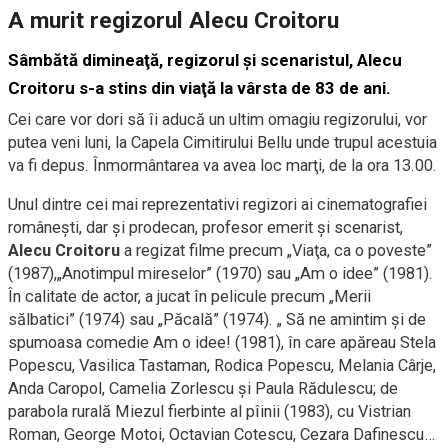
A murit regizorul Alecu Croitoru
Sâmbătă dimineaţă, regizorul şi scenaristul, Alecu
Croitoru s-a stins din viaţă la vârsta de 83 de ani.
Cei care vor dori să îi aducă un ultim omagiu regizorului, vor
putea veni luni, la Capela Cimitirului Bellu unde trupul acestuia
va fi depus. Înmormântarea va avea loc marţi, de la ora 13.00.
Unul dintre cei mai reprezentativi regizori ai cinematografiei
româneşti, dar şi prodecan, profesor emerit şi scenarist,
Alecu Croitoru
a regizat filme precum „Viaţa, ca o poveste”
(1987),„Anotimpul mireselor” (1970) sau „Am o idee” (1981).
În calitate de actor, a jucat în pelicule precum „Merii
sălbatici” (1974) sau „Păcală” (1974). „ Să ne amintim şi de
spumoasa comedie Am o idee! (1981), în care apăreau Stela
Popescu, Vasilica Tastaman, Rodica Popescu, Melania Cârje,
Anda Caropol, Camelia Zorlescu şi Paula Rădulescu; de
parabola rurală Miezul fierbinte al pîinii (1983), cu Vistrian
Roman, George Motoi, Octavian Cotescu, Cezara Dafinescu…