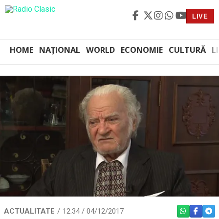
LIVE
HOME
NAȚIONAL
WORLD
ECONOMIE
CULTURĂ
L
ACTUALITATE
12:34 / 04/12/2017
WHATSAPP
FACEBO
TEL