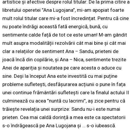
artistice și afective despre rolul titular:
De la prima citire a
libretului operetei ”Ana Lugojana”, mi-am apopiat foarte
mult rolul titular care mi-a fost încredințat. Pentru că cine
nu poate îndrăgi această fată energică, bună, cu
sentimente calde față de tot ce este uman! M-am gândit
mult asupra modalității rezolvării cât mai bine și cât mai
clar a relațiilor de sentiment Ana – Sandu, prieteni de
joacă încă din copilărie, și Ana – Nica, sentimente trezite
Anei de apariția și noutatea pe care acesta o aduce cu
sine. Deși la început Ana este investită cu mai puține
probleme sufletești, desfășurarea acțiunii o pune în fața
unei continue frământări sufletești care la finalul actului II
culminează cu acea ”nuntă cu lacrimi”, aș zice pentru că
trăiește revelația unei surprize: Sandu nu-i este numai
prieten. Cea mai caldă dorință a mea este ca spectatorii
s-o îndrăgească pe Ana Lugojana și … s-o iubească.