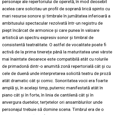
personaje ale repertoriului de operetă, în mod deosebit
acelea care solicitau un profil de soprană lirică spinto cu
mari resurse sonore și timbrale în jumătatea inferioară a
ambitusului spectacular rezolvată într-un registru de
piept încărcat de armonice și care punea în valoare
artistică un spectru expresiv sonor și timbral de
consistentă teatralitate. O astfel de vocalitate poate fi
activă de la prima tinerețe până la maturitatea unei vârste
mai înaintate deoarece este compatibilă atât cu rolurile
de primadonă dintr-o anumită zonă repertorială cât și cu
cele de duenă unde interpretarea solicită teatru de proză
atât dramatic cât și comic. Sonoritatea vocii era foarte
amplă și, în același timp, puternic manifestată atât în
piano cât și în forte, în linia de cantilenă cât și în
anvergura duetelor, terțetelor ori ansamblurilor unde
personajul trebuie să domine scena. Timbrul era de o