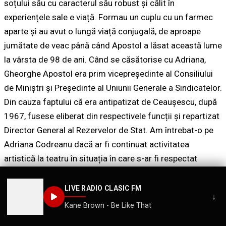
soțului său cu caracterul său robust și călit în
experiențele sale e viață. Formau un cuplu cu un farmec
aparte și au avut o lungă viață conjugală, de aproape
jumătate de veac până când Apostol a lăsat această lume
la vârsta de 98 de ani. Când se căsătorise cu Adriana,
Gheorghe Apostol era prim vicepreședinte al Consiliului
de Miniștri și Președinte al Uniunii Generale a Sindicatelor.
Din cauza faptului că era antipatizat de Ceaușescu, după
1967, fusese eliberat din respectivele funcții și repartizat
Director General al Rezervelor de Stat. Am întrebat-o pe
Adriana Codreanu dacă ar fi continuat activitatea
artistică la teatru în situația în care s-ar fi respectat
voința lui Gheorghiu Dej și soțul ei ar fi devenit
conducătorul țării; mi-a răspuns că da întru cât Gheorghe
LIVE RADIO CLASIC FM
↓
Apostol iubea arta și artiștii; și era adevărat; venea des la
Kane Brown - Be Like That
teatru unde l-am cunoscut de mic copil și am stabilit un