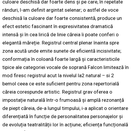
culoare deschisă dar foarte dens și pe care, în repetate
rânduri, l-am definit argintat selenar; o astfel de voce
deschisă la culoare dar foarte consistentă, produce un
efect estetic fascinant în expresivitatea dramatică
intensă și în cea lirică de linie căreia îi poate conferi o
elegantă măreție. Registrul central plenar înainta spre
zona acută unde emite sunete de eficientă incisivitate;
conformația în coloană foarte largă și caracteristicile
tipice ale categoriei vocale de soprană Falcon limitează în
mod firesc registrul acut la nivelul la2 natural – si 2
bemol ceea ce este suficient pentru zona repertorială
căreia corespunde artistic. Registrul grav oferea o
impostație naturală într-o frumoasă și amplă rezonanță
de piept căreia, de-a lungul timpului, i-a aplicat o orientare
diferențiată în funcție de personalitatea personajelor și
de evoluția teatralității lor în acțiune; eficiența funcțională