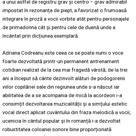
a unui astfel de registru grav și centro – grav admirabil
impostat în rezonanța de piept, a favorizat o frumoasă
integrare în proză a vocii vorbite atât pentru personajele
de primadonna cât și pentru cele de duenă unde a
încântat prin dicțiunea exemplară.
Adriana Codreanu este ceea ce se poate numi o voce
foarte dezvoltată printr-un permanent antrenament
cotidian realizat de la cea mai fragedă vârstă; de la trei
ani a început să cânte dezinvolt alături de podogorenii
viilor copilăriei sale din regiunea unde s-a născut iar
abilitatea de a se acompania de mică la acordeon i-a
consimțit dezvoltarea muzicalității și a simțului estetic
vocal direct aplicat cuvântului din fraza melodică a vocii;
ucenicia în cântul popular și în romanță i-a dezvoltat
robustitatea coloanei sonore bine proporționată