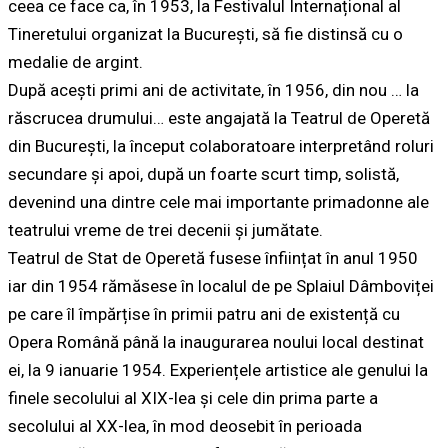
ceea ce face ca, în 1953, la Festivalul Internațional al
Tineretului organizat la București, să fie distinsă cu o
medalie de argint.
După acești primi ani de activitate, în 1956, din nou …
la
răscrucea drumului
… este angajată la Teatrul de Operetă
din București, la început colaboratoare interpretând roluri
secundare și apoi, după un foarte scurt timp, solistă,
devenind una dintre cele mai importante primadonne ale
teatrului vreme de trei decenii și jumătate.
Teatrul de Stat de Operetă
fusese înființat în anul
1950
iar din
1954
rămăsese în localul de pe Splaiul Dâmboviței
pe care îl împărțise în primii patru ani de existență cu
Opera Română până la inaugurarea noului local destinat
ei, la 9 ianuarie 1954. Experiențele artistice ale genului la
finele secolului al XIX-lea și cele din prima parte a
secolului al XX-lea, în mod deosebit în perioada