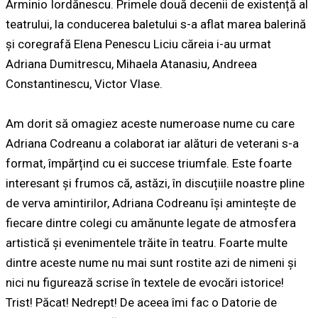
Arminio Iordănescu. Primele două decenii de existență al
teatrului, la conducerea baletului s-a aflat marea balerină
și coregrafă Elena Penescu Liciu căreia i-au urmat
Adriana Dumitrescu, Mihaela Atanasiu, Andreea
Constantinescu, Victor Vlase.
Am dorit să omagiez aceste numeroase nume cu care
Adriana Codreanu a colaborat iar alături de veterani s-a
format, împărțind cu ei succese triumfale. Este foarte
interesant și frumos că, astăzi, în discuțiile noastre pline
de verva amintirilor, Adriana Codreanu își amintește de
fiecare dintre colegi cu amănunte legate de atmosfera
artistică și evenimentele trăite în teatru. Foarte multe
dintre aceste nume nu mai sunt rostite azi de nimeni și
nici nu figurează scrise în textele de evocări istorice!
Trist! Păcat! Nedrept! De aceea îmi fac o Datorie de