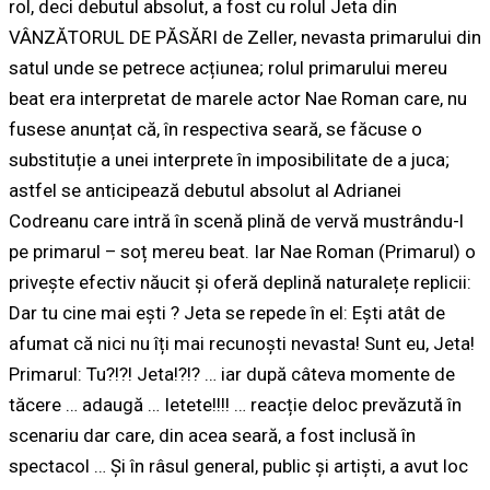
rol, deci debutul absolut, a fost cu rolul Jeta din
VÂNZĂTORUL DE PĂSĂRI de Zeller, nevasta primarului din
satul unde se petrece acțiunea; rolul primarului mereu
beat era interpretat de marele actor Nae Roman care, nu
fusese anunțat că, în respectiva seară, se făcuse o
substituție a unei interprete în imposibilitate de a juca;
astfel se anticipează debutul absolut al Adrianei
Codreanu care intră în scenă plină de vervă mustrându-l
pe primarul – soț mereu beat. Iar Nae Roman (Primarul) o
privește efectiv năucit și oferă deplină naturalețe replicii:
Dar tu cine mai ești ?
Jeta se repede în el:
Ești atât de
afumat că nici nu îți mai recunoști nevasta! Sunt eu, Jeta!
Primarul:
Tu?!?! Jeta!?!?
… iar după câteva momente de
tăcere … adaugă …
Ietete!!!!
… reacție deloc prevăzută în
scenariu dar care, din acea seară, a fost inclusă în
spectacol … Și în râsul general, public și artiști, a avut loc