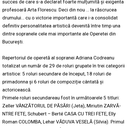
succes de care s-a declarat foarte mulțumită și exigenta
profesoară Arta Florescu. Deci din nou …
la răscrucea
drumului
… cu o victorie importantă care i-a consolidat
definitiv personalitatea artistică devenită între timp una
dintre sopranele cele mai importante ale Operetei din
București.
Repertoriul de operetă al sopranei Adriana Codreanu
totalizat un număr de
29 de roluri
grupate în
trei categorii
artistice: 5 roluri secundare de început, 18 roluri de
primadonna
și
6 roluri de compoziție cântată și
actoricească.
Primele roluri secundare
au fost în următoarele
5 titluri
:
Zeller VÂNZĂTORUL DE PĂSĂRI (Jeta), Miriutin ZARVĂ-
NTRE FETE, Schubert – Berté CASA CU TREI FETE, Elly
Roman COLOMBA, Lehar VĂDUVA VESELĂ (Silvia). Primul