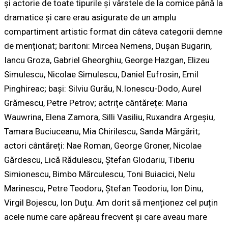
și actorie de toate tipurile și vârstele de la comice până la
dramatice și care erau asigurate de un amplu
compartiment artistic format din câteva categorii demne
de menționat; baritoni: Mircea Nemens, Dușan Bugarin,
Iancu Groza, Gabriel Gheorghiu, George Hazgan, Elizeu
Simulescu, Nicolae Simulescu, Daniel Eufrosin, Emil
Pinghireac; bași: Silviu Gurău, N.Ionescu-Dodo, Aurel
Grămescu, Petre Petrov; actrițe cântărețe: Maria
Wauwrina, Elena Zamora, Silli Vasiliu, Ruxandra Argeșiu,
Tamara Buciuceanu, Mia Chirilescu, Sanda Mărgărit;
actori cântăreți: Nae Roman, George Groner, Nicolae
Gărdescu, Lică Rădulescu, Ștefan Glodariu, Tiberiu
Simionescu, Bimbo Mărculescu, Toni Buiacici, Nelu
Marinescu, Petre Teodoru, Ștefan Teodoriu, Ion Dinu,
Virgil Bojescu, Ion Duțu. Am dorit să menționez cel puțin
acele nume care apăreau frecvent și care aveau mare