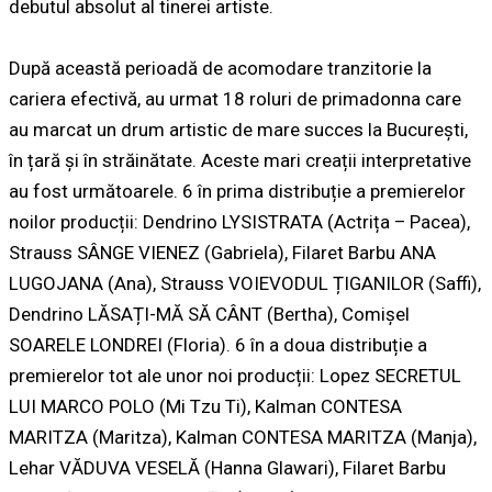
debutul absolut al tinerei artiste.
După această perioadă de acomodare tranzitorie la
cariera efectivă, au urmat
18 roluri de primadonna
care
au marcat un drum artistic de mare succes la București,
în țară și în străinătate. Aceste mari creații interpretative
au fost următoarele.
6 în prima distribuție a premierelor
noilor producții
: Dendrino LYSISTRATA (Actrița – Pacea),
Strauss SÂNGE VIENEZ (Gabriela), Filaret Barbu ANA
LUGOJANA (Ana), Strauss VOIEVODUL ȚIGANILOR (Saffi),
Dendrino LĂSAȚI-MĂ SĂ CÂNT (Bertha), Comișel
SOARELE LONDREI (Floria).
6 în a doua distribuție a
premierelor tot ale unor noi producții
: Lopez SECRETUL
LUI MARCO POLO (Mi Tzu Ti), Kalman CONTESA
MARITZA (Maritza), Kalman CONTESA MARITZA (Manja),
Lehar VĂDUVA VESELĂ (Hanna Glawari), Filaret Barbu