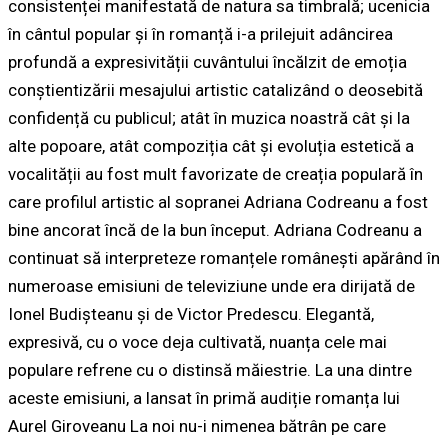
consistenței manifestată de natura sa timbrală; ucenicia
în cântul popular și în romanță i-a prilejuit adâncirea
profundă a expresivității cuvântului încălzit de emoția
conștientizării mesajului artistic catalizând o deosebită
confidență cu publicul; atât în muzica noastră cât și la
alte popoare, atât compoziția cât și evoluția estetică a
vocalității au fost mult favorizate de creația populară în
care profilul artistic al sopranei Adriana Codreanu a fost
bine ancorat încă de la bun început. Adriana Codreanu a
continuat să interpreteze romanțele românești apărând în
numeroase emisiuni de televiziune unde era dirijată de
Ionel Budișteanu
și de
Victor Predescu
. Elegantă,
expresivă, cu o voce deja cultivată, nuanța cele mai
populare refrene cu o distinsă măiestrie. La una dintre
aceste emisiuni, a lansat în primă audiție romanța lui
Aurel Giroveanu
La noi nu-i nimenea bătrân
pe care