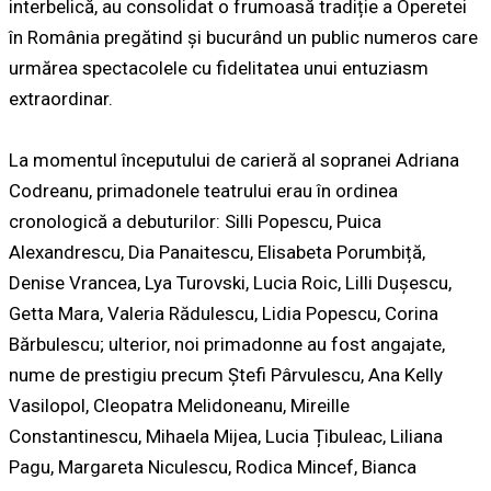
interbelică, au consolidat o frumoasă tradiție a Operetei
în România pregătind și bucurând un public numeros care
urmărea spectacolele cu fidelitatea unui entuziasm
extraordinar.
La momentul începutului de carieră al sopranei Adriana
Codreanu, primadonele teatrului erau în ordinea
cronologică a debuturilor: Silli Popescu, Puica
Alexandrescu, Dia Panaitescu, Elisabeta Porumbiță,
Denise Vrancea, Lya Turovski, Lucia Roic, Lilli Dușescu,
Getta Mara, Valeria Rădulescu, Lidia Popescu, Corina
Bărbulescu; ulterior, noi primadonne au fost angajate,
nume de prestigiu precum Ștefi Pârvulescu, Ana Kelly
Vasilopol, Cleopatra Melidoneanu, Mireille
Constantinescu, Mihaela Mijea, Lucia Țibuleac, Liliana
Pagu, Margareta Niculescu, Rodica Mincef, Bianca