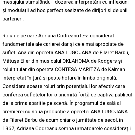
mesajului stimulându-i dozarea interpretării cu inflexiuni
și modulații ad hoc perfect sesizate de dirijori și de unii
parteneri.
Rolurile pe care Adriana Codreanu le-a considerat
fundamentale ale carierei dar și cele mai apropiate de
suflet: Ana din opereta ANA LUGOJANA de Filaret Barbu,
Mătușa Eller din musicalul OKLAHOMA de Rodgers și
rolul titular din opereta CONTESA MARITZA de Kalman
interpretat în țară și peste hotare în limba originală.
Considera aceste roluri prin potențialul lor afectiv care
conferea sufletelor lor o anumită forță ce captiva publicul
de la prima apariție pe scenă. În programul de sală al
premierei cu noua producție a operetei ANA LUGOJANA
de Filaret Barbu de acum chiar o jumătate de secol, în
1967, Adriana Codreanu semna următoarele considerații