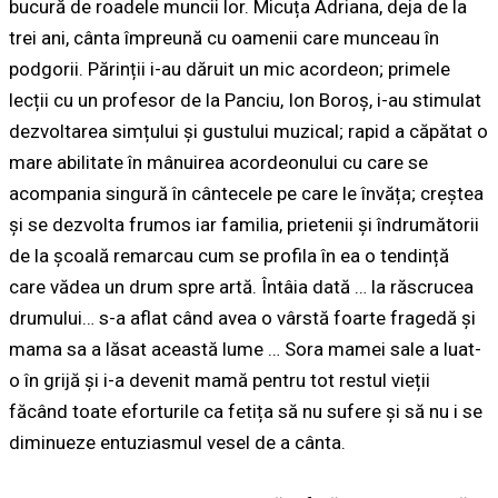
bucură de roadele muncii lor. Micuța Adriana, deja de la
trei ani, cânta împreună cu oamenii care munceau în
podgorii. Părinții i-au dăruit un mic acordeon; primele
lecții cu un profesor de la Panciu,
Ion Boroș
, i-au stimulat
dezvoltarea simțului și gustului muzical; rapid a căpătat o
mare abilitate în mânuirea acordeonului cu care se
acompania singură în cântecele pe care le învăța; creștea
și se dezvolta frumos iar familia, prietenii și îndrumătorii
de la școală remarcau cum se profila în ea o tendință
care vădea un drum spre artă. Întâia dată …
la răscrucea
drumului
… s-a aflat când avea o vârstă foarte fragedă și
mama sa a lăsat această lume … Sora mamei sale a luat-
o în grijă și i-a devenit mamă pentru tot restul vieții
făcând toate eforturile ca fetița să nu sufere și să nu i se
diminueze entuziasmul vesel de a cânta.