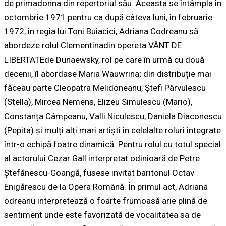
de primadonna din repertoriul său. Aceasta se întâmpla în
octombrie 1971 pentru ca după câteva luni, în februarie
1972, în regia lui Toni Buiacici, Adriana Codreanu să
abordeze rolul
Clementina
din opereta
VÂNT DE
LIBERTATE
de
Dunaewsky
, rol pe care în urmă cu două
decenii, îl abordase Maria Wauwrina; din distribuție mai
făceau parte Cleopatra Melidoneanu, Ștefi Pârvulescu
(Stella), Mircea Nemens, Elizeu Simulescu (Mario),
Constanța Câmpeanu, Valli Niculescu, Daniela Diaconescu
(Pepita) și mulți alți mari artiști în celelalte roluri integrate
într-o echipă foatre dinamică. Pentru rolul cu totul special
al actorului Cezar Gall interpretat odinioară de Petre
Ștefănescu-Goangă, fusese invitat baritonul Octav
Enigărescu de la Opera Română. În primul act, Adriana
odreanu interpretează o foarte frumoasă arie plină de
sentiment unde este favorizată de vocalitatea sa de