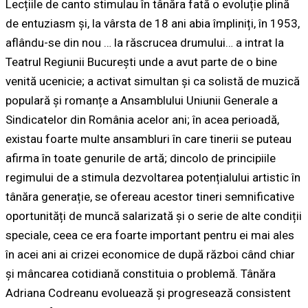
Lecțiile de canto stimulau în tânăra fată o evoluție plină
de entuziasm și, la vârsta de 18 ani abia împliniți, în 1953,
aflându-se din nou …
la răscrucea drumului
… a intrat la
Teatrul Regiunii București unde a avut parte de o bine
venită ucenicie; a activat simultan și ca solistă de muzică
populară și romanțe a Ansamblului Uniunii Generale a
Sindicatelor din România acelor ani; în acea perioadă,
existau foarte multe ansambluri în care tinerii se puteau
afirma în toate genurile de artă; dincolo de principiile
regimului de a stimula dezvoltarea potențialului artistic în
tânăra generație, se ofereau acestor tineri semnificative
oportunități de muncă salarizată și o serie de alte condiții
speciale, ceea ce era foarte important pentru ei mai ales
în acei ani ai crizei economice de după război când chiar
și mâncarea cotidiană constituia o problemă. Tânăra
Adriana Codreanu evoluează și progresează consistent