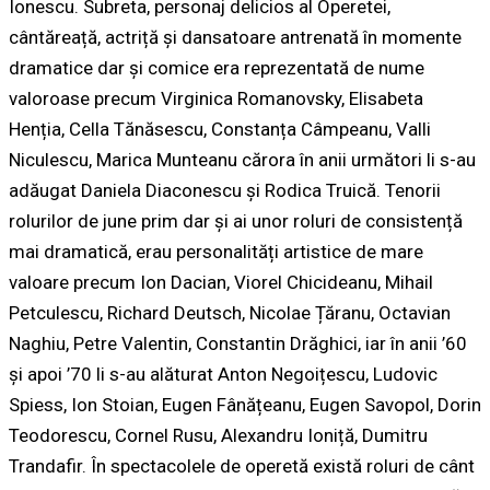
Ionescu. Subreta, personaj delicios al Operetei,
cântăreață, actriță și dansatoare antrenată în momente
dramatice dar și comice era reprezentată de nume
valoroase precum Virginica Romanovsky, Elisabeta
Henția, Cella Tănăsescu, Constanța Câmpeanu, Valli
Niculescu, Marica Munteanu cărora în anii următori li s-au
adăugat Daniela Diaconescu și Rodica Truică. Tenorii
rolurilor de june prim dar și ai unor roluri de consistență
mai dramatică, erau personalități artistice de mare
valoare precum Ion Dacian, Viorel Chicideanu, Mihail
Petculescu, Richard Deutsch, Nicolae Țăranu, Octavian
Naghiu, Petre Valentin, Constantin Drăghici, iar în anii ’60
și apoi ’70 li s-au alăturat Anton Negoițescu, Ludovic
Spiess, Ion Stoian, Eugen Fânățeanu, Eugen Savopol, Dorin
Teodorescu, Cornel Rusu, Alexandru Ioniță, Dumitru
Trandafir. În spectacolele de operetă există roluri de cânt