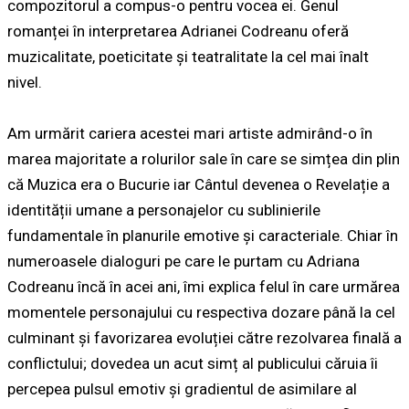
compozitorul a compus-o pentru vocea ei. Genul
romanței în interpretarea Adrianei Codreanu oferă
muzicalitate, poeticitate și teatralitate la cel mai înalt
nivel.
Am urmărit cariera acestei mari artiste admirând-o în
marea majoritate a rolurilor sale în care se simțea din plin
că Muzica era o Bucurie iar Cântul devenea o Revelație a
identității umane a personajelor cu sublinierile
fundamentale în planurile emotive și caracteriale. Chiar în
numeroasele dialoguri pe care le purtam cu Adriana
Codreanu încă în acei ani, îmi explica felul în care urmărea
momentele personajului cu respectiva dozare până la cel
culminant și favorizarea evoluției către rezolvarea finală a
conflictului; dovedea un acut simț al publicului căruia îi
percepea pulsul emotiv și gradientul de asimilare al