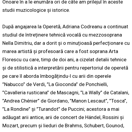
Onoare în a le enumăra ori de câte am prilejul în aceste
studii muzicologice și istorice.
După angajarea la Operetă, Adriana Codreanu a continuat
studiul de întreținere tehnică vocală cu mezzosoprana
Nella Dimitriu, dar a dorit și o minuțioasă perfecționare cu
marea artistă și profesoară care a fost soprana
Arta
Florescu
cu care, timp de doi ani, a cizelat detalii tehnice
și de stilistică a interpretării pentru repertoriul de operetă
pe care îl aborda îmbogățindu-l cu arii din operele
”Nabucco” de Verdi, ”La Gioconda” de Ponchielli,
”Cavalleria rusticana” de Mascagni, ”La Wally” de Catalani,
”Andrea Chénier” de Giordano, ”Manon Lescaut”, ”Tosca”,
”La Rondine” și ”Turandot” de Puccini; acestora a mai
adăugat arii antice, arii de concert de Händel, Rossini și
Mozart, precum și lieduri de Brahms, Schubert, Gounod,