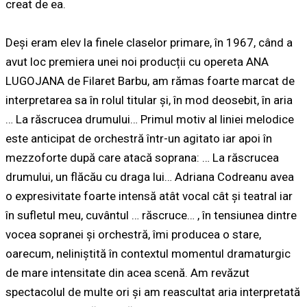
creat de ea.
Deși eram elev la finele claselor primare, în 1967, când a
avut loc premiera unei noi producții cu opereta
ANA
LUGOJANA
de
Filaret Barbu
, am rămas foarte marcat de
interpretarea sa în rolul titular și, în mod deosebit, în aria
…
La răscrucea drumului
… Primul motiv al liniei melodice
este anticipat de orchestră într-un
agitato
iar apoi în
mezzoforte
după care atacă soprana: …
La răscrucea
drumului, un flăcău cu draga lui
… Adriana Codreanu avea
o expresivitate foarte intensă atât vocal cât și teatral iar
în sufletul meu, cuvântul …
răscruce
… , în tensiunea dintre
vocea sopranei și orchestră, îmi producea o stare,
oarecum, neliniștită în contextul momentul dramaturgic
de mare intensitate din acea scenă. Am revăzut
spectacolul de multe ori și am reascultat aria interpretată