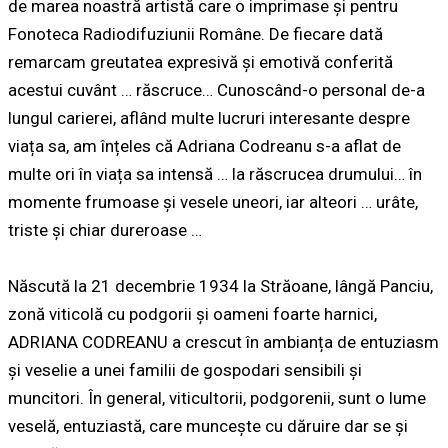
de marea noastră artistă care o imprimase și pentru
Fonoteca Radiodifuziunii Române. De fiecare dată
remarcam greutatea expresivă și emotivă conferită
acestui cuvânt …
răscruce
… Cunoscând-o personal de-a
lungul carierei, aflând multe lucruri interesante despre
viața sa, am înțeles că Adriana Codreanu s-a aflat de
multe ori în viața sa intensă …
la răscrucea drumului
… în
momente frumoase și vesele uneori, iar alteori … urâte,
triste și chiar dureroase …
Născută la 21 decembrie 1934 la Străoane, lângă Panciu,
zonă viticolă cu podgorii și oameni foarte harnici,
ADRIANA CODREANU
a crescut în ambianța de entuziasm
și veselie a unei familii de gospodari sensibili și
muncitori. În general, viticultorii, podgorenii, sunt o lume
veselă, entuziastă, care muncește cu dăruire dar se și