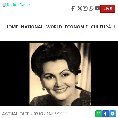
LIVE
HOME
NAȚIONAL
WORLD
ECONOMIE
CULTURĂ
L
ACTUALITATE
09:53 / 16/06/2020
WHATSAPP
FACEBO
TEL