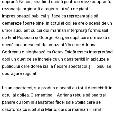
soprană Falcon, aria fiind scrisă pentru o mezzosoprană;
rezonanța argintată a registrului său de piept
impresionează publicul și face ca reprezentația să
demareze foarte bine. În actul al doilea are o scenă de un
umor suculent cu cei doi marinari interpreați formidabil
de Emil Popescu și George Hazgan după care urmează o
scenă incandescent de amuzantă în care Adriana
Codreanu dialoghează cu Octav Enigăresscu interpretând
apoi un duet ce se încheie cu un dans teribil în aplauzele
publicului care dorea bis la fiecare spectacol și … bisul se
desfășura regulat …
La un spectacol, s-a produs o scenă cu totul deosebită: în
actul al doilea, Clementina – Adriana tebuie să bea trei
pahare cu rom în sănătatea fiicei sale Stella care se
căsătorea cu iubitul ei Mario; cei doi marinari – Emil