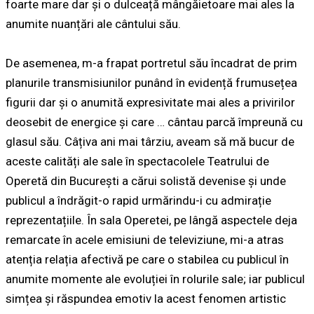
foarte mare dar și o dulceață mângăietoare mai ales la
anumite nuanțări ale cântului său.
De asemenea, m-a frapat portretul său încadrat de prim
planurile transmisiunilor punând în evidență frumusețea
figurii dar și o anumită expresivitate mai ales a privirilor
deosebit de energice și care … cântau parcă împreună cu
glasul său. Câțiva ani mai târziu, aveam să mă bucur de
aceste calități ale sale în spectacolele
Teatrului de
Operetă din București
a cărui solistă devenise și unde
publicul a îndrăgit-o rapid urmărindu-i cu admirație
reprezentațiile. În sala Operetei, pe lângă aspectele deja
remarcate în acele emisiuni de televiziune, mi-a atras
atenția relația afectivă pe care o stabilea cu publicul în
anumite momente ale evoluției în rolurile sale; iar publicul
simțea și răspundea emotiv la acest fenomen artistic