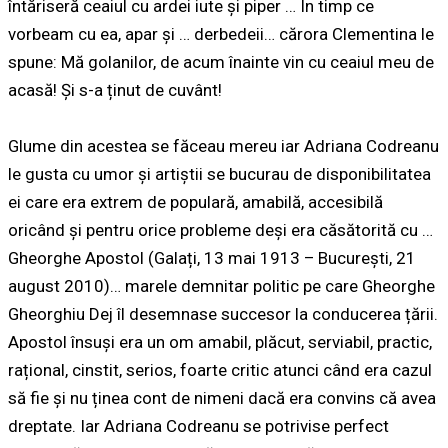
întăriseră ceaiul cu ardei iute și piper … În timp ce
vorbeam cu ea, apar și …
derbedeii
… cărora Clementina le
spune:
Mă golanilor, de acum înainte vin cu ceaiul meu de
acasă!
Și s-a ținut de cuvânt!
Glume din acestea se făceau mereu iar Adriana Codreanu
le gusta cu umor și artiștii se bucurau de disponibilitatea
ei care era extrem de populară, amabilă, accesibilă
oricând și pentru orice probleme deși era căsătorită cu …
Gheorghe Apostol
(Galați, 13 mai 1913 – București, 21
august 2010)
… marele demnitar politic pe care Gheorghe
Gheorghiu Dej îl desemnase succesor la conducerea țării.
Apostol însuși era un om amabil, plăcut, serviabil, practic,
rațional, cinstit, serios, foarte critic atunci când era cazul
să fie și nu ținea cont de nimeni dacă era convins că avea
dreptate. Iar Adriana Codreanu se potrivise perfect