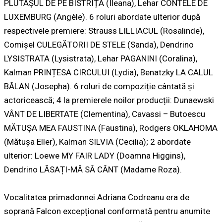
PLUTAȘUL DE PE BISTRIȚA (Ileana), Lehar CONTELE DE
LUXEMBURG (Angèle).
6 roluri abordate ulterior după
respectivele premiere
: Strauss LILLIACUL (Rosalinde),
Comișel CULEGĂTORII DE STELE (Sanda), Dendrino
LYSISTRATA (Lysistrata), Lehar PAGANINI (Coralina),
Kalman PRINȚESA CIRCULUI (Lydia), Benatzky LA CALUL
BĂLAN (Josepha).
6 roluri de compoziție cântată și
actoricească; 4 la premierele noilor producții
: Dunaewski
VÂNT DE LIBERTATE (Clementina), Cavassi – Butoescu
MĂTUȘA MEA FAUSTINA (Faustina), Rodgers OKLAHOMA
(Mătușa Eller), Kalman SILVIA (Cecilia);
2 abordate
ulterior
: Loewe MY FAIR LADY (Doamna Higgins),
Dendrino LĂSAȚI-MĂ SÂ CÂNT (Madame Roza).
Vocalitatea primadonnei Adriana Codreanu era de
soprană Falcon excepțional conformată pentru anumite