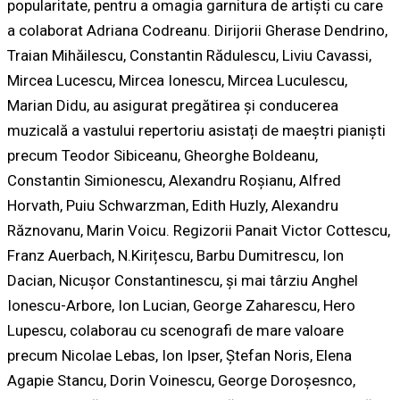
popularitate, pentru a omagia garnitura de artiști cu care
a colaborat Adriana Codreanu. Dirijorii Gherase Dendrino,
Traian Mihăilescu, Constantin Rădulescu, Liviu Cavassi,
Mircea Lucescu, Mircea Ionescu, Mircea Luculescu,
Marian Didu, au asigurat pregătirea și conducerea
muzicală a vastului repertoriu asistați de maeștri pianiști
precum Teodor Sibiceanu, Gheorghe Boldeanu,
Constantin Simionescu, Alexandru Roșianu, Alfred
Horvath, Puiu Schwarzman, Edith Huzly, Alexandru
Răznovanu, Marin Voicu. Regizorii Panait Victor Cottescu,
Franz Auerbach, N.Kirițescu, Barbu Dumitrescu, Ion
Dacian, Nicușor Constantinescu, și mai târziu Anghel
Ionescu-Arbore, Ion Lucian, George Zaharescu, Hero
Lupescu, colaborau cu scenografi de mare valoare
precum Nicolae Lebas, Ion Ipser, Ștefan Noris, Elena
Agapie Stancu, Dorin Voinescu, George Doroșesnco,