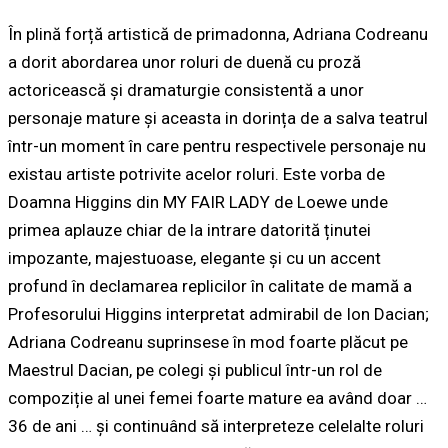
În plină forță artistică de primadonna, Adriana Codreanu
a dorit abordarea unor roluri de duenă cu proză
actoricească și dramaturgie consistentă a unor
personaje mature și aceasta in dorința de a salva teatrul
într-un moment în care pentru respectivele personaje nu
existau artiste potrivite acelor roluri. Este vorba de
Doamna Higgins
din
MY FAIR LADY
de
Loewe
unde
primea aplauze chiar de la intrare datorită ținutei
impozante, majestuoase, elegante și cu un accent
profund în declamarea replicilor în calitate de mamă a
Profesorului Higgins interpretat admirabil de Ion Dacian;
Adriana Codreanu suprinsese în mod foarte plăcut pe
Maestrul Dacian, pe colegi și publicul într-un rol de
compoziție al unei femei foarte mature ea având doar …
36 de ani … și continuând să interpreteze celelalte roluri