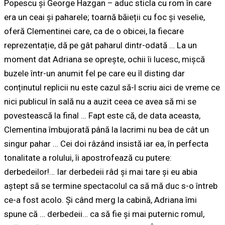
Popescu și George Hazgan – aduc sticla cu rom în care
era un ceai și paharele; toarnă băieții cu foc și veselie,
oferă Clementinei care, ca de o obicei, la fiecare
reprezentație, dă pe gât paharul dintr-odată … La un
moment dat Adriana se oprește, ochii îi lucesc, mișcă
buzele într-un anumit fel pe care eu îl disting dar
conținutul replicii nu este cazul să-l scriu aici de vreme ce
nici publicul în sală nu a auzit ceea ce avea să mi se
povestească la final … Fapt este că, de data aceasta,
Clementina îmbujorată până la lacrimi nu bea de cât un
singur pahar … Cei doi râzând insistă iar ea, în perfecta
tonalitate a rolului, îi apostrofează cu putere:
derbedeilor!
… Iar
derbedeii
râd și mai tare și eu abia
aștept să se termine spectacolul ca să mă duc s-o întreb
ce-a fost acolo. Și când merg la cabină, Adriana îmi
spune că …
derbedeii
… ca să fie și mai puternic romul,