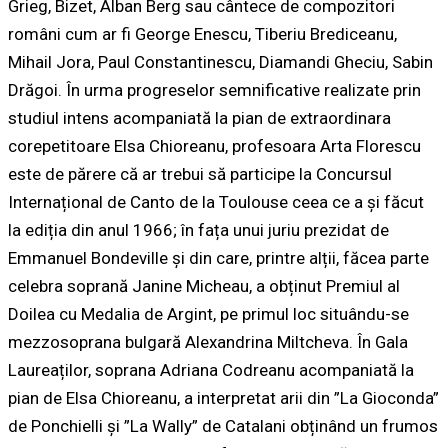
Grieg, Bizet, Alban Berg sau cântece de compozitori
români cum ar fi George Enescu, Tiberiu Brediceanu,
Mihail Jora, Paul Constantinescu, Diamandi Gheciu, Sabin
Drăgoi. În urma progreselor semnificative realizate prin
studiul intens acompaniată la pian de extraordinara
corepetitoare
Elsa Chioreanu
, profesoara Arta Florescu
este de părere că ar trebui să participe la Concursul
Internațional de Canto de la Toulouse ceea ce a și făcut
la ediția din anul 1966; în fața unui juriu prezidat de
Emmanuel Bondeville
și din care, printre alții, făcea parte
celebra soprană
Janine Micheau
, a obținut
Premiul al
Doilea
cu
Medalia de Argint
, pe primul loc situându-se
mezzosoprana bulgară
Alexandrina Miltcheva
. În Gala
Laureaților, soprana Adriana Codreanu acompaniată la
pian de Elsa Chioreanu, a interpretat arii din ”La Gioconda”
de Ponchielli și ”La Wally” de Catalani obținând un frumos