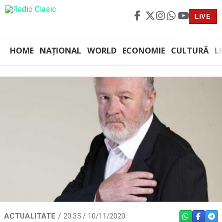
LIVE
HOME
NAȚIONAL
WORLD
ECONOMIE
CULTURĂ
L
ACTUALITATE
20:35 / 10/11/2020
WHATSAPP
FACEBO
TEL