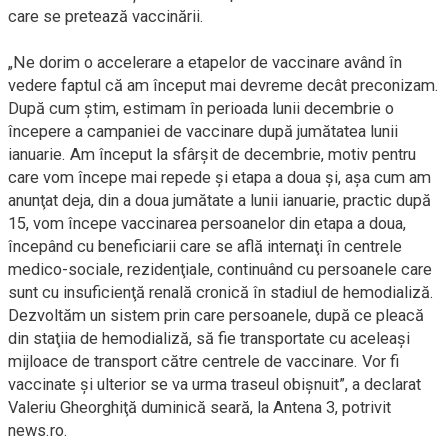
care se pretează vaccinării.
„Ne dorim o accelerare a etapelor de vaccinare având în
vedere faptul că am început mai devreme decât preconizam.
După cum ştim, estimam în perioada lunii decembrie o
începere a campaniei de vaccinare după jumătatea lunii
ianuarie. Am început la sfârşit de decembrie, motiv pentru
care vom începe mai repede şi etapa a doua şi, aşa cum am
anunţat deja, din a doua jumătate a lunii ianuarie, practic după
15, vom începe vaccinarea persoanelor din etapa a doua,
începând cu beneficiarii care se află internaţi în centrele
medico-sociale, rezidenţiale, continuând cu persoanele care
sunt cu insuficienţă renală cronică în stadiul de hemodializă.
Dezvoltăm un sistem prin care persoanele, după ce pleacă
din staţiia de hemodializă, să fie transportate cu aceleaşi
mijloace de transport către centrele de vaccinare. Vor fi
vaccinate şi ulterior se va urma traseul obişnuit”, a declarat
Valeriu Gheorghiţă duminică seară, la Antena 3, potrivit
news.ro.