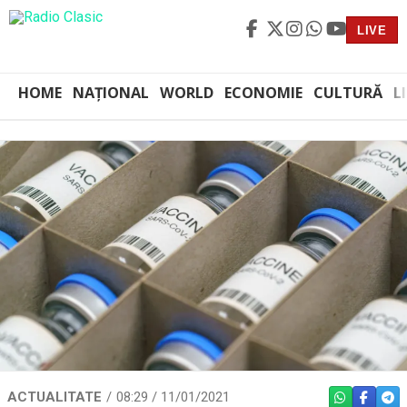
LIVE
HOME
NAȚIONAL
WORLD
ECONOMIE
CULTURĂ
L
ACTUALITATE
08:29 / 11/01/2021
WHATSAPP
FACEBO
TEL