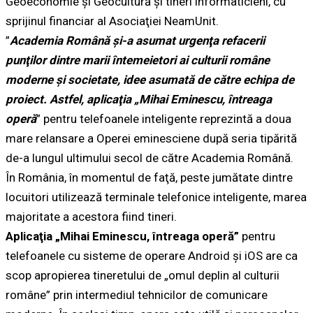
Geoeconomie şi Geocultură şi tineri informaticieni, cu
sprijinul financiar al Asociaţiei NeamUnit.
”
Academia Română şi-a asumat urgenţa refacerii
punţilor dintre marii întemeietori ai culturii române
moderne şi societate, idee asumată de către echipa de
proiect. Astfel, aplicaţia „Mihai Eminescu, întreaga
operă
” pentru telefoanele inteligente reprezintă a doua
mare relansare a Operei eminesciene după seria tipărită
de-a lungul ultimului secol de către Academia Română.
În România, în momentul de faţă, peste jumătate dintre
locuitori utilizează terminale telefonice inteligente, marea
majoritate a acestora fiind tineri.
Aplicaţia „Mihai Eminescu, întreaga operă”
pentru
telefoanele cu sisteme de operare Android şi iOS are ca
scop apropierea tineretului de „omul deplin al culturii
române” prin intermediul tehnicilor de comunicare