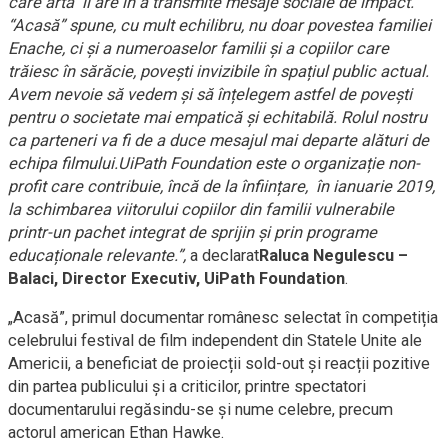
care arta îl are în a transmite mesaje sociale de impact.
“Acasă” spune, cu mult echilibru, nu doar povestea familiei
Enache, ci și a numeroaselor familii și a copiilor care
trăiesc în sărăcie, povești invizibile în spațiul public actual.
Avem nevoie să vedem și să înțelegem astfel de povești
pentru o societate mai empatică și echitabilă. Rolul nostru
ca parteneri va fi de a duce mesajul mai departe alături de
echipa filmului.UiPath Foundation este o organizație non-
profit care contribuie, încă de la înființare, în ianuarie 2019,
la schimbarea viitorului copiilor din familii vulnerabile
printr-un pachet integrat de sprijin și prin programe
educaționale relevante.”,
a declarat
Raluca Negulescu –
Balaci, Director Executiv, UiPath Foundation
.
„Acasă”, primul documentar românesc selectat în competiția
celebrului festival de film independent din Statele Unite ale
Americii, a beneficiat de proiecții sold-out și reacții pozitive
din partea publicului și a criticilor, printre spectatori
documentarului regăsindu-se și nume celebre, precum
actorul american Ethan Hawke.