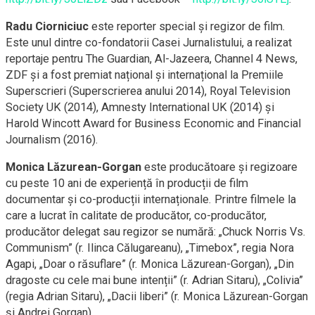
Radu Ciorniciuc
este reporter special și regizor de film.
Este unul dintre co-fondatorii Casei Jurnalistului, a realizat
reportaje pentru The Guardian, Al-Jazeera, Channel 4 News,
ZDF și a fost premiat național și internațional la Premiile
Superscrieri (Superscrierea anului 2014), Royal Television
Society UK (2014), Amnesty International UK (2014) și
Harold Wincott Award for Business Economic and Financial
Journalism (2016).
Monica Lăzurean-Gorgan
este producătoare și regizoare
cu peste 10 ani de experiență în producții de film
documentar și co-producții internaționale. Printre filmele la
care a lucrat în calitate de producător, co-producător,
producător delegat sau regizor se numără: „Chuck Norris Vs.
Communism” (r. Ilinca Călugareanu), „Timebox”, regia Nora
Agapi, „Doar o răsuflare” (r. Monica Lăzurean-Gorgan), „Din
dragoste cu cele mai bune intenții” (r. Adrian Sitaru), „Colivia”
(regia Adrian Sitaru), „Dacii liberi” (r. Monica Lăzurean-Gorgan
și Andrei Gorgan).