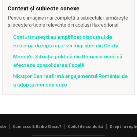
Context și subiecte conexe
Pentru o imagine mai completă a subiectului, urmărește
și aceste articole relevante din același flux editorial.
Conturi rusești au amplificat discursul de
extremă dreaptă în criza migrației din Ceuta
Moody’s: Situația politică din România riscă să
afecteze consolidarea fiscală
Nicușor Dan reafirmă angajamentul României de
a adopta moneda euro
tate
Cum ascult Radio Clasic?
Codul de conduită
Drept la repli