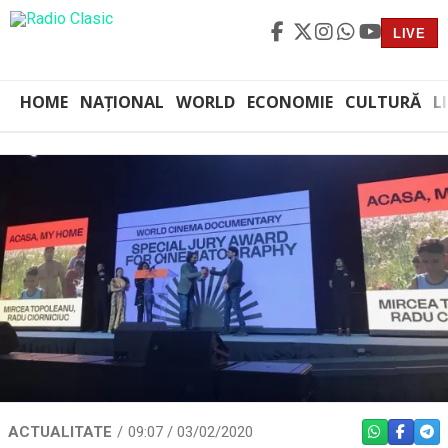
LIVE
HOME
NAȚIONAL
WORLD
ECONOMIE
CULTURĂ
L
ACTUALITATE
09:07 / 03/02/2020
WHATSAPP
FACEBO
TEL