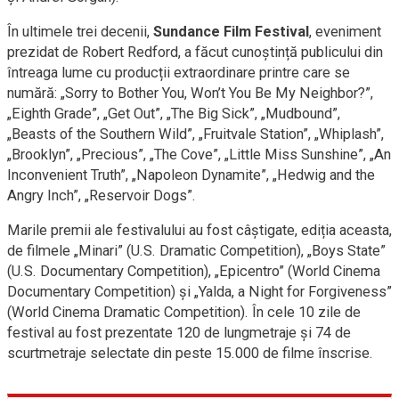
În ultimele trei decenii,
Sundance Film Festival
, eveniment
prezidat de Robert Redford, a făcut cunoștință publicului din
întreaga lume cu producții extraordinare printre care se
numără: „Sorry to Bother You, Won’t You Be My Neighbor?”,
„Eighth Grade”, „Get Out”, „The Big Sick”, „Mudbound”,
„Beasts of the Southern Wild”, „Fruitvale Station”, „Whiplash”,
„Brooklyn”, „Precious”, „The Cove”, „Little Miss Sunshine”, „An
Inconvenient Truth”, „Napoleon Dynamite”, „Hedwig and the
Angry Inch”, „Reservoir Dogs”.
Marile premii ale festivalului au fost câștigate, ediția aceasta,
de filmele „Minari” (U.S. Dramatic Competition), „Boys State”
(U.S. Documentary Competition), „Epicentro” (World Cinema
Documentary Competition) și „Yalda, a Night for Forgiveness”
(World Cinema Dramatic Competition). În cele 10 zile de
festival au fost prezentate 120 de lungmetraje și 74 de
scurtmetraje selectate din peste 15.000 de filme înscrise.