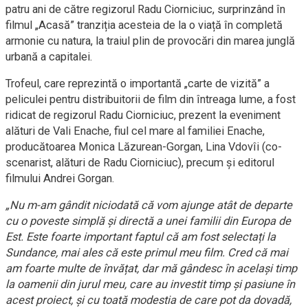
patru ani de către regizorul Radu Ciorniciuc, surprinzând în
filmul „Acasă” tranziția acesteia de la o viață în completă
armonie cu natura, la traiul plin de provocări din marea junglă
urbană a capitalei.
Trofeul, care reprezintă o importantă „carte de vizită” a
peliculei pentru distribuitorii de film din întreaga lume, a fost
ridicat de regizorul Radu Ciorniciuc, prezent la eveniment
alături de Vali Enache, fiul cel mare al familiei Enache,
producătoarea Monica Lăzurean-Gorgan, Lina Vdovîi (co-
scenarist, alături de Radu Ciorniciuc), precum și editorul
filmului Andrei Gorgan.
„Nu m-am gândit niciodată că vom ajunge atât de departe
cu o poveste simplă și directă a unei familii din Europa de
Est. Este foarte important faptul că am fost selectați la
Sundance, mai ales că este primul meu film. Cred că mai
am foarte multe de învățat, dar mă gândesc în același timp
la oamenii din jurul meu, care au investit timp și pasiune în
acest proiect, și cu toată modestia de care pot da dovadă,