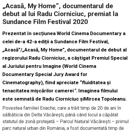
„Acasă, My Home”, documentarul de
debut al lui Radu Ciorniciuc, premiat la
Sundance Film Festival 2020
Prezentat în secțiunea World Cinema Documentary a
celei de-a 42-a ediții a
Sundance Film Festival
,
„Acasă”/„Acasă, My Home”,
documentarul de debut al
regizorului
Radu Ciorniciuc,
a câștigat
Premiul Special
al Juriului pentru Imagine
(World Cinema
Documentary Special Jury Award for
Cinematography), fiind apreciate “fluiditatea și
tenacitatea mișcărilor camerei
”
. Imaginea filmului
este semnată de
Radu Ciorniciuc
și
Mircea Topoleanu
.
Povestea familiei Enache, care a trăit timp de 20 de ani în
sălbăticia din Delta Văcărești, până când locul a căpătat
statutul de zonă protejată – Parcul Natural Văcărești – primul
parc natural urban din România, a fost documentată timp de