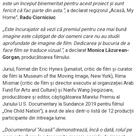
este un început binemeritat pentru acest proiect și sunt
fericit că fac parte din asta.”
, a declarat regizorul „Acasă, My
Home”,
Radu Ciorniciuc
.
„Este încurajator să vezi că premiul pentru cea mai bună
imagine este câștigat de doi oameni care nu au studii
aprofundate de imagine de film. Dedicarea și bucuria de a
face film se traduce vizual.”
, a declarat
Monica Lăzurean-
Gorgan
, producătoarea filmului.
Juriul, format din Eric Hynes (jurnalist, critic de film și curator
de film la Museum of the Moving Image, New York), Rima
Mismar (critic de film și director executiv al organizației Arab
Fund for Arts and Culture) și Nanfu Wang (regizoare,
producătoare și editor, câștigătoarea Marelui Premiu al
Juriului U.S. Documentary la Sundance 2019 pentru filmul
„One Child Nation”), a avut de ales dintr-o listă de 12 producții
participante din întreaga lume.
„Documentarul “Acasă” demonstrează, încă o dată, rolul pe