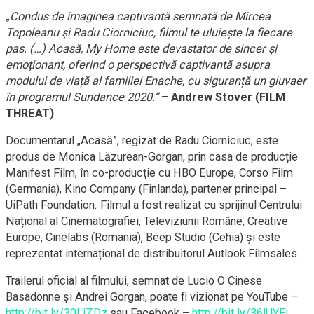
„Condus de imaginea captivantă semnată de Mircea
Topoleanu și Radu Ciorniciuc, filmul te uluiește la fiecare
pas. (…)
Acasă, My Home este devastator de sincer și
emoționant, oferind o perspectivă captivantă asupra
modului de viață al familiei Enache, cu siguranță un giuvaer
în programul Sundance 2020.”
–
Andrew Stover (FILM
THREAT)
Documentarul „Acasă”, regizat de Radu Ciorniciuc, este
produs de Monica Lăzurean-Gorgan, prin casa de producție
Manifest Film, în co-producție cu HBO Europe, Corso Film
(Germania), Kino Company (Finlanda), partener principal –
UiPath Foundation. Filmul a fost realizat cu sprijinul Centrului
Național al Cinematografiei, Televiziunii Române, Creative
Europe, Cinelabs (Romania), Beep Studio (Cehia) și este
reprezentat internațional de distribuitorul Autlook Filmsales.
Trailerul oficial al filmului, semnat de Lucio O Cinese
Basadonne și Andrei Gorgan, poate fi vizionat pe YouTube –
http://bit.ly/30LiZDz
sau Facebook –
http://bit.ly/36lUYEj
.