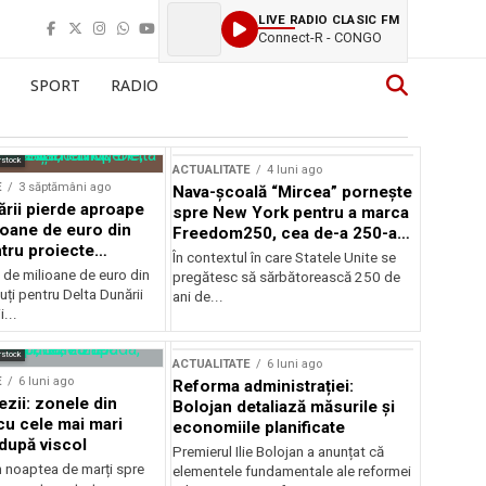
LIVE RADIO CLASIC FM
Connect-R - CONGO
SPORT
RADIO
rstock
ACTUALITATE
4 luni ago
E
3 săptămâni ago
Nava-școală “Mircea” pornește
ării pierde aproape
spre New York pentru a marca
ioane de euro din
Freedom250, cea de-a 250-a
tru proiecte
aniversare a Statelor Unite
În contextul în care Statele Unite se
de milioane de euro din
pregătesc să sărbătorească 250 de
ți pentru Delta Dunării
ani de...
...
rstock
ACTUALITATE
6 luni ago
E
6 luni ago
Reforma administrației:
ezii: zonele din
Bolojan detaliază măsurile și
u cele mai mari
economiile planificate
după viscol
Premierul Ilie Bolojan a anunțat că
n noaptea de marți spre
elementele fundamentale ale reformei