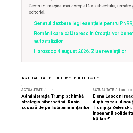
Pentru o imagine mai completă a subiectului, urmărește
editorial.
Senatul dezbate legi esențiale pentru PNRR,
Românii care călătoresc în Croația vor bene
autostrăzilor
Horoscop 4 august 2026. Ziua revelațiilor
ACTUALITATE - ULTIMELE ARTICOLE
ACTUALITATE
1 an ago
ACTUALITATE
1 an ago
Administrația Trump schimbă
Elena Lasconi rea
strategia cibernetică: Rusia,
după eșecul discuți
scoasă de pe lista amenințărilor
Trump și Zelenski:
înseamnă solidarit
trădare!”