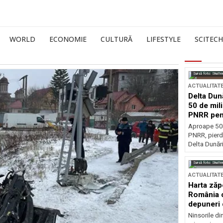
WORLD
ECONOMIE
CULTURĂ
LIFESTYLE
SCITECH
Sursă foto: Shutte
ACTUALITAT
Delta Dun
50 de mil
PNRR pen
esențiale
Aproape 50 
PNRR, pierdu
Delta Dunării
Sursă foto: Shutte
ACTUALITAT
Harta zăp
România c
depuneri 
Ninsorile di