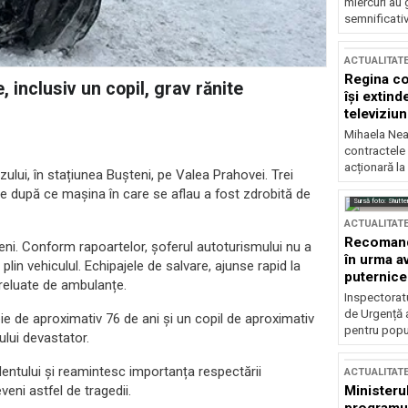
miercuri au 
semnificati
ACTUALITAT
Regina co
, inclusiv un copil, grav rănite
își extind
televiziun
Mihaela Nea
contractele 
acționară la
zului, în stațiunea Bușteni, pe Valea Prahovei. Trei
ite după ce mașina în care se aflau a fost zdrobită de
Sursă foto: Shutte
ACTUALITAT
Recomandă
eni. Conform rapoartelor, șoferul autoturismului nu a
în urma av
în plin vehiculul. Echipajele de salvare, ajunse rapid la
puternice
 preluate de ambulanțe.
Inspectoratu
de Urgență 
ie de aproximativ 76 de ani și un copil de aproximativ
pentru popula
ului devastator.
dentului și reamintesc importanța respectării
ACTUALITAT
veni astfel de tragedii.
Ministerul