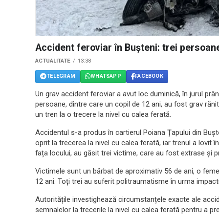
Accident feroviar în Bușteni: trei persoane
ACTUALITATE
13:38
TELEGRAM
WHATSAPP
FACEBOOK
Un grav accident feroviar a avut loc duminică, în jurul prân
persoane, dintre care un copil de 12 ani, au fost grav răn
un tren la o trecere la nivel cu calea ferată.
Accidentul s-a produs în cartierul Poiana Țapului din Bușt
oprit la trecerea la nivel cu calea ferată, iar trenul a lovit 
fața locului, au găsit trei victime, care au fost extrase și
Victimele sunt un bărbat de aproximativ 56 de ani, o feme
12 ani. Toți trei au suferit politraumatisme în urma impact
Autoritățile investighează circumstanțele exacte ale acci
semnalelor la trecerile la nivel cu calea ferată pentru a pre