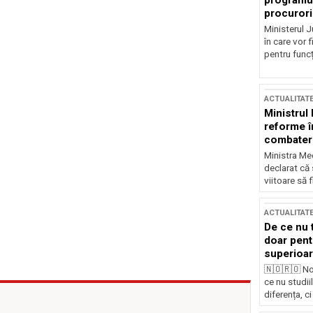
programul
procurori
Ministerul Ju
în care vor f
pentru funcți
ACTUALITAT
Ministrul
reforme î
combaterea
Ministra Med
declarat că
viitoare să 
ACTUALITAT
De ce nu 
doar pentr
superioar
🇳🇴🇷🇴 No
ce nu studii
diferența, ci