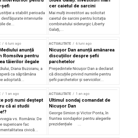
 interviurilor pentru
Sidex Galați: Investitori mari
-șefi
cer caietul de sarcini
stiției a stabilit perioada
Mai mulți investitori au solicitat
i desfășurate interviurile
caietul de sarcini pentru licitația
ile de...
combinatului siderurgic Liberty
Galați,...
E
6 luni ago
ACTUALITATE
6 luni ago
 Mediului anunță
Nicușor Dan anunță amânarea
n Romsilva pentru
discuțiilor despre șefii
 tăierilor ilegale
parchetelor
iului, Diana Buzoianu, a
Președintele Nicușor Dan a declarat
 speră ca săptămâna
că discuțiile privind numirile pentru
fie adoptată...
șefii parchetelor și serviciilor...
E
1 an ago
ACTUALITATE
1 an ago
te poți numi deștept
Ultimul sondaj comandat de
u că ai studii
Nicușor Dan
e!?
George Simion și Victor Ponta, în
fruntea sondajelor pentru alegerile
rvegia vs. România: De
prezidențiale ...
le superioare fac
 mentalitatea civică...