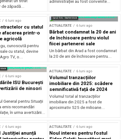
generat un strat
administrației au fost convenite...
v de zăpadă...
Sursă foto: Shutterstock
E
6 luni ago
ACTUALITATE
6 luni ago
ntractelor cu statul
Bărbat condamnat la 20 de ani
e afacerea printr-o
de închisoare pentru violul
e agricolă
fiicei partenerei sale
gu, cunoscută pentru
Un bărbat din Arad a fost condamnat
sale cu statul, devine
la 20 de ani de închisoare pentru...
 Agro TV, o...
rstock
ACTUALITATE
6 luni ago
E
6 luni ago
Volumul tranzacțiilor
rile ISU București
imobiliare din 2025: scădere
ertizării de ninsori
semnificativă față de 2024
Volumul total al tranzacțiilor
l General pentru Situații
imobiliare din 2025 a fost de
a emis recomandări
aproximativ 525 de milioane...
ție, în urma avertizării...
E
6 luni ago
ACTUALITATE
6 luni ago
 Justiției anunță
Noul interes pentru fostul