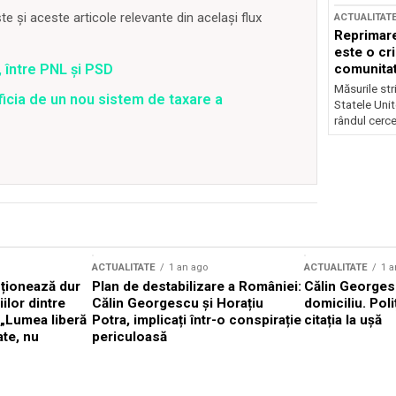
 și aceste articole relevante din același flux
ACTUALITAT
Reprimare
este o cri
 între PNL și PSD
comunitate
Măsurile stri
ficia de un nou sistem de taxare a
Statele Unit
rândul cerce
ACTUALITATE
1 an ago
ACTUALITATE
1 a
cționează dur
Plan de destabilizare a României:
Călin Georgesc
ilor dintre
Călin Georgescu și Horațiu
domiciliu. Poli
 „Lumea liberă
Potra, implicați într-o conspirație
citația la ușă
ate, nu
periculoasă