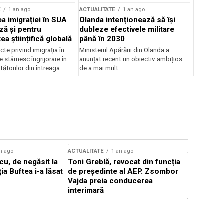
E
1 an ago
ACTUALITATE
1 an ago
a imigrației în SUA
Olanda intenționează să își
ză și pentru
dubleze efectivele militare
a științifică globală
până în 2030
cte privind imigrația în
Ministerul Apărării din Olanda a
e stârnesc îngrijorare în
anunțat recent un obiectiv ambițios
tătorilor din întreaga...
de a mai mult...
n ago
ACTUALITATE
1 an ago
ACTUALITATE
u, de negăsit la
Toni Greblă, revocat din funcția
Ilie Boloj
ția Buftea i-a lăsat
de președinte al AEP. Zsombor
alegerilor
Vajda preia conducerea
constituți
interimară
concentră
viitoarelo