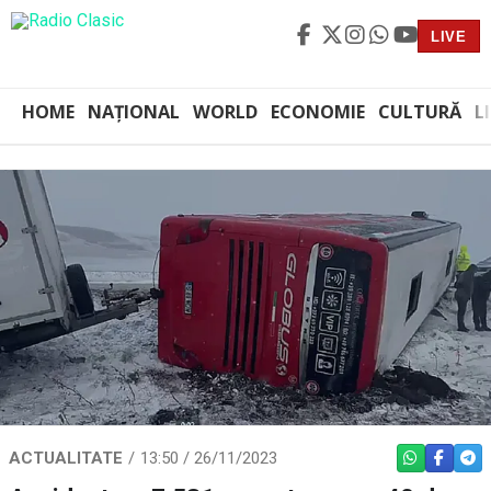
LIVE
HOME
NAȚIONAL
WORLD
ECONOMIE
CULTURĂ
L
ACTUALITATE
13:50 / 26/11/2023
WHATSAPP
FACEBO
TEL