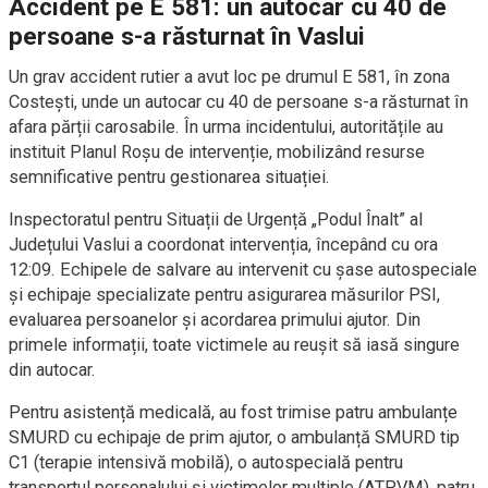
Accident pe E 581: un autocar cu 40 de
persoane s-a răsturnat în Vaslui
Un grav accident rutier a avut loc pe drumul E 581, în zona
Costești, unde un autocar cu 40 de persoane s-a răsturnat în
afara părții carosabile. În urma incidentului, autoritățile au
instituit Planul Roșu de intervenție, mobilizând resurse
semnificative pentru gestionarea situației.
Inspectoratul pentru Situații de Urgență „Podul Înalt” al
Județului Vaslui a coordonat intervenția, începând cu ora
12:09. Echipele de salvare au intervenit cu șase autospeciale
și echipaje specializate pentru asigurarea măsurilor PSI,
evaluarea persoanelor și acordarea primului ajutor. Din
primele informații, toate victimele au reușit să iasă singure
din autocar.
Pentru asistență medicală, au fost trimise patru ambulanțe
SMURD cu echipaje de prim ajutor, o ambulanță SMURD tip
C1 (terapie intensivă mobilă), o autospecială pentru
transportul personalului și victimelor multiple (ATPVM), patru