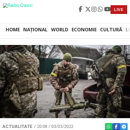
LIVE
HOME
NAȚIONAL
WORLD
ECONOMIE
CULTURĂ
L
ACTUALITATE
20:08 / 03/03/2022
WHATSAPP
FACEBO
TEL