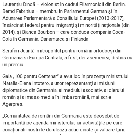
Laurenţiu Dincă – violonist în cadrul Filarmonicii din Berlin,
Bernd Fabritius – membru în Parlamentul German şi în
Adunarea Parlamentară a Consiliului Europei (2013-2017),
însărcinat federal pentru imigranţi şi minorităţi naţionale (din
2014), şi Bianca Bourbon – care conduce compania Coca-
Cola în Germania, Danemarca şi Finlanda
Serafim Joantă, mitropolitul pentru românii ortodocşi din
Germania şi Europa Centrală, a fost, der asemenea, distins cu
un premiu.
Gala „100 pentru Centenar” a avut loc în prezenţa ministrului
Natalia-Elena Intotero, a unor reprezentanţi ai misiunii
diplomatice din Germania, ai mediului asociativ, ai clerului
român şi ai mass-media în limba română, mai scrie
Agerpres.
„Comunitatea de români din Germania este deosebit de
importantă pe agenda ministerului, iar activităţile pe care
conaţionalii noştri le derulează aduc cinste şi valoare ţării.