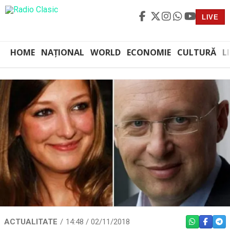
LIVE
HOME
NAȚIONAL
WORLD
ECONOMIE
CULTURĂ
L
ACTUALITATE
14:48 / 02/11/2018
WHATSAPP
FACEBO
TEL