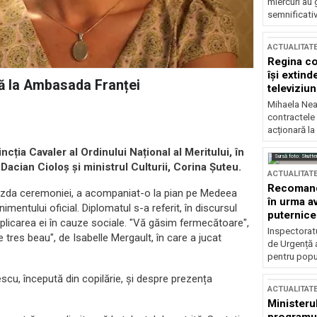
miercuri au 
semnificati
ACTUALITAT
Regina co
își extind
ă la Ambasada Franței
televiziun
Mihaela Nea
contractele 
acționară la
cția Cavaler al Ordinului Național al Meritului, în
Sursă foto: Shutte
Dacian Cioloș și ministrul Culturii, Corina Șuteu.
ACTUALITAT
Recomandă
gazda ceremoniei, a acompaniat-o la pian pe Medeea
în urma av
entului oficial. Diplomatul s-a referit, în discursul
puternice
implicarea ei în cauze sociale. "Vă găsim fermecătoare",
Inspectoratu
ve tres beau", de Isabelle Mergault, în care a jucat
de Urgență 
pentru popula
scu, începută din copilărie, și despre prezența
ACTUALITAT
Ministerul