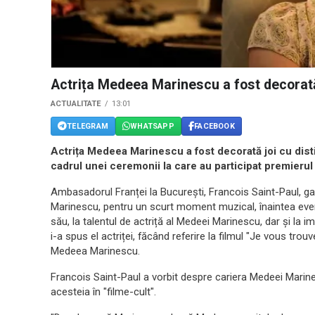
Actrița Medeea Marinescu a fost decorat
ACTUALITATE
13:01
TELEGRAM
WHATSAPP
FACEBOOK
Actrița Medeea Marinescu a fost decorată joi cu distin
cadrul unei ceremonii la care au participat premierul 
Ambasadorul Franței la București, Francois Saint-Paul, 
Marinescu, pentru un scurt moment muzical, înaintea evenim
său, la talentul de actriță al Medeei Marinescu, dar și la 
i-a spus el actriței, făcând referire la filmul "Je vous trou
Medeea Marinescu.
Francois Saint-Paul a vorbit despre cariera Medeei Marine
acesteia în "filme-cult".