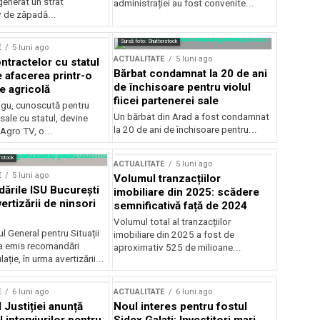
generat un strat
administrației au fost convenite...
v de zăpadă...
Sursă foto: Shutterstock
E
5 luni ago
ACTUALITATE
5 luni ago
ntractelor cu statul
Bărbat condamnat la 20 de ani
e afacerea printr-o
de închisoare pentru violul
e agricolă
fiicei partenerei sale
gu, cunoscută pentru
Un bărbat din Arad a fost condamnat
sale cu statul, devine
la 20 de ani de închisoare pentru...
 Agro TV, o...
rstock
ACTUALITATE
5 luni ago
E
5 luni ago
Volumul tranzacțiilor
rile ISU București
imobiliare din 2025: scădere
ertizării de ninsori
semnificativă față de 2024
Volumul total al tranzacțiilor
l General pentru Situații
imobiliare din 2025 a fost de
a emis recomandări
aproximativ 525 de milioane...
ție, în urma avertizării...
E
6 luni ago
ACTUALITATE
6 luni ago
 Justiției anunță
Noul interes pentru fostul