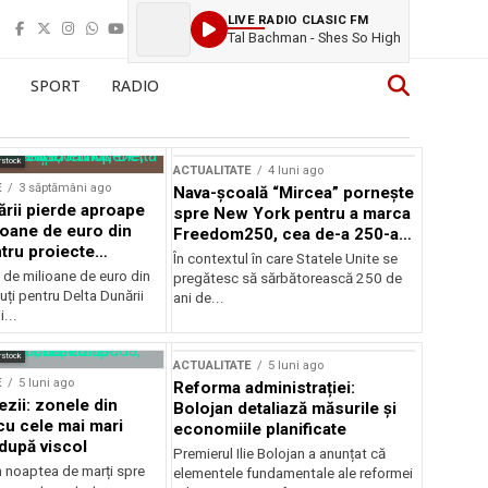
LIVE RADIO CLASIC FM
Tal Bachman - Shes So High
SPORT
RADIO
rstock
ACTUALITATE
4 luni ago
E
3 săptămâni ago
Nava-școală “Mircea” pornește
ării pierde aproape
spre New York pentru a marca
ioane de euro din
Freedom250, cea de-a 250-a
tru proiecte
aniversare a Statelor Unite
În contextul în care Statele Unite se
de milioane de euro din
pregătesc să sărbătorească 250 de
ți pentru Delta Dunării
ani de...
...
rstock
ACTUALITATE
5 luni ago
E
5 luni ago
Reforma administrației:
ezii: zonele din
Bolojan detaliază măsurile și
u cele mai mari
economiile planificate
după viscol
Premierul Ilie Bolojan a anunțat că
n noaptea de marți spre
elementele fundamentale ale reformei