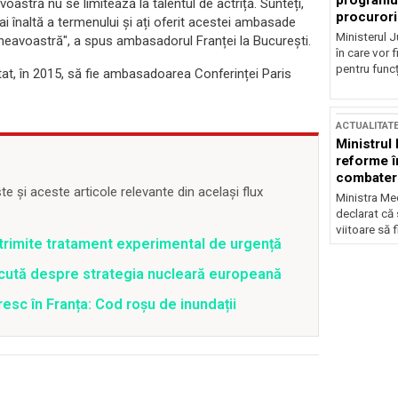
programul
tră nu se limitează la talentul de actriță. Sunteți,
procurori
înaltă a termenului și ați oferit acestei ambasade
Ministerul Ju
neavoastră", a spus ambasadorul Franței la București.
în care vor f
pentru funcți
at, în 2015, să fie ambasadoarea Conferinței Paris
ACTUALITAT
Ministrul
reforme î
combaterea
 și aceste articole relevante din același flux
Ministra Med
declarat că
viitoare să 
trimite tratament experimental de urgență
scută despre strategia nucleară europeană
esc în Franța: Cod roșu de inundații