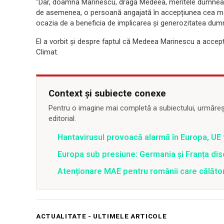
"Dar, doamnă Marinescu, dragă Medeea, meritele dumneavoas
de asemenea, o persoană angajată în accepțiunea cea mai 
ocazia de a beneficia de implicarea și generozitatea dum
El a vorbit și despre faptul că Medeea Marinescu a accept
Climat.
Context și subiecte conexe
Pentru o imagine mai completă a subiectului, urmărește
editorial.
Hantavirusul provoacă alarmă în Europa, UE 
Europa sub presiune: Germania și Franța di
Atenționare MAE pentru românii care călător
ACTUALITATE - ULTIMELE ARTICOLE