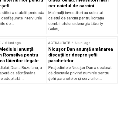
 interviurilor pentru
Sidex Galați: Investitori mari
-șefi
cer caietul de sarcini
stiției a stabilit perioada
Mai mulți investitori au solicitat
i desfășurate interviurile
caietul de sarcini pentru licitația
ile de...
combinatului siderurgic Liberty
Galați,...
E
6 luni ago
ACTUALITATE
6 luni ago
 Mediului anunță
Nicușor Dan anunță amânarea
n Romsilva pentru
discuțiilor despre șefii
 tăierilor ilegale
parchetelor
iului, Diana Buzoianu, a
Președintele Nicușor Dan a declarat
 speră ca săptămâna
că discuțiile privind numirile pentru
fie adoptată...
șefii parchetelor și serviciilor...