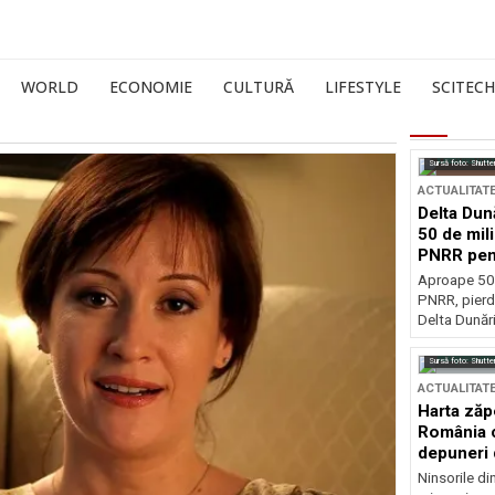
WORLD
ECONOMIE
CULTURĂ
LIFESTYLE
SCITECH
Sursă foto: Shutte
ACTUALITAT
Delta Dun
50 de mil
PNRR pen
esențiale
Aproape 50 
PNRR, pierdu
Delta Dunării
Sursă foto: Shutte
ACTUALITAT
Harta zăp
România c
depuneri 
Ninsorile di