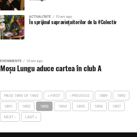
ACTUALITATE
10 ani ago
În sprijinul supraviețuitorilor de la #Colectiv
EVENIMENTE
10 ani ago
Moşu Lungu aduce cartea în club A
PAGE 1893 OF 1960
« FIRST
‹ PREVIOUS
1889
1890
1891
1892
1893
1894
1895
1896
1897
NEXT ›
LAST »