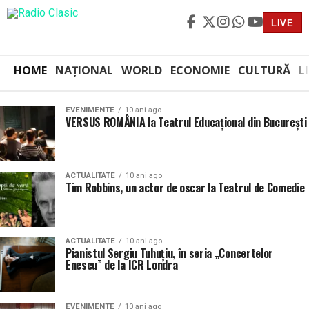
LIVE
HOME
NAȚIONAL
WORLD
ECONOMIE
CULTURĂ
L
EVENIMENTE
10 ani ago
VERSUS ROMÂNIA la Teatrul Educațional din București
ACTUALITATE
10 ani ago
Tim Robbins, un actor de oscar la Teatrul de Comedie
ACTUALITATE
10 ani ago
Pianistul Sergiu Tuhuţiu, în seria „Concertelor
Enescu” de la ICR Londra
EVENIMENTE
10 ani ago