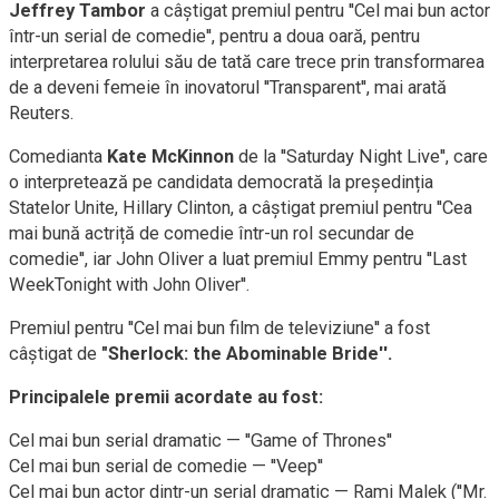
Jeffrey Tambor
a câștigat premiul pentru ''Cel mai bun actor
într-un serial de comedie'', pentru a doua oară, pentru
interpretarea rolului său de tată care trece prin transformarea
de a deveni femeie în inovatorul ''Transparent'', mai arată
Reuters.
Comedianta
Kate McKinnon
de la ''Saturday Night Live'', care
o interpretează pe candidata democrată la președinția
Statelor Unite, Hillary Clinton, a câștigat premiul pentru ''Cea
mai bună actriță de comedie într-un rol secundar de
comedie'', iar John Oliver a luat premiul Emmy pentru ''Last
WeekTonight with John Oliver''.
Premiul pentru ''Cel mai bun film de televiziune'' a fost
câștigat de
"Sherlock: the Abominable Bride''.
Principalele premii acordate au fost:
Cel mai bun serial dramatic — ''Game of Thrones''
Cel mai bun serial de comedie — ''Veep''
Cel mai bun actor dintr-un serial dramatic — Rami Malek (''Mr.