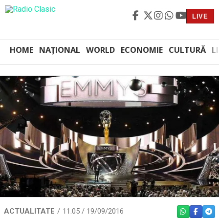
LIVE
HOME
NAȚIONAL
WORLD
ECONOMIE
CULTURĂ
L
ACTUALITATE
11:05 / 19/09/2016
WHATSAPP
FACEBO
TEL