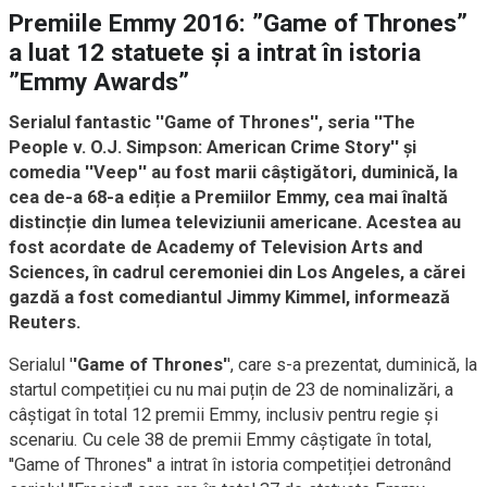
Premiile Emmy 2016: ”Game of Thrones”
a luat 12 statuete și a intrat în istoria
”Emmy Awards”
Serialul fantastic ''Game of Thrones'', seria ''The
People v. O.J. Simpson: American Crime Story'' și
comedia ''Veep'' au fost marii câștigători, duminică, la
cea de-a 68-a ediție a Premiilor Emmy, cea mai înaltă
distincție din lumea televiziunii americane. Acestea au
fost acordate de Academy of Television Arts and
Sciences, în cadrul ceremoniei din Los Angeles, a cărei
gazdă a fost comediantul Jimmy Kimmel, informează
Reuters.
Serialul '
'Game of Thrones'
', care s-a prezentat, duminică, la
startul competiției cu nu mai puțin de 23 de nominalizări, a
câștigat în total 12 premii Emmy, inclusiv pentru regie și
scenariu. Cu cele 38 de premii Emmy câștigate în total,
''Game of Thrones'' a intrat în istoria competiției detronând