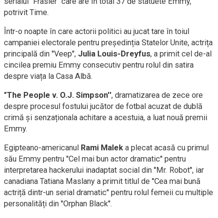
serialul ''Frasier'' care are în total 37 de statuete Emmy,
potrivit Time.
Într-o noapte în care actorii politici au jucat tare în toiul
campaniei electorale pentru președinția Statelor Unite, actrița
principală din ''Veep'',
Julia Louis-Dreyfus
, a primit cel de-al
cincilea premiu Emmy consecutiv pentru rolul din satira
despre viața la Casa Albă.
"The People v. O.J. Simpson''
, dramatizarea de zece ore
despre procesul fostului jucător de fotbal acuzat de dublă
crimă și senzaționala achitare a acestuia, a luat nouă premii
Emmy.
Egipteano-americanul
Rami Malek
a plecat acasă cu primul
său Emmy pentru ''Cel mai bun actor dramatic'' pentru
interpretarea hackerului inadaptat social din ''Mr. Robot'', iar
canadiana Tatiana Maslany a primit titlul de ''Cea mai bună
actriță dintr-un serial dramatic'' pentru rolul femeii cu multiple
personalități din ''Orphan Black''.