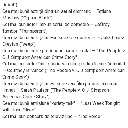
Robot'')
Cea mai bună actriță dintr-un serial dramatic — Tatiana
Maslany (''Orphan Black'')
Cel mai bun actor într-un serial de comedie — Jeffrey
Tambor (''Transparent'')
Cea mai bună actriță într-un serial de comedie — Julia Louis-
Dreyfus (''Veep'')
Cea mai bună serie produsă în număr limitat — ''The People v.
O.J. Simpson: American Crime Story''
Cel mai bun actor într-o serie sau film produs în număr limitat
— Courtney B. Vance (''The People v. O.J. Simpson: American
Crime Story'')
Cea mai bună actriță într-o serie sau film produs în număr
limitat — Sarah Paulson (''The People v. O.J. Simpson:
American Crime Story'')
Cea mai bună emisiune ''variety talk'' — ''Last Week Tonight
with John Oliver''
Cel mai bun concurs de televiziune — ''The Voice''