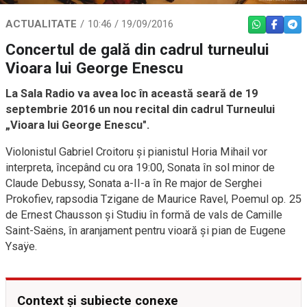
ACTUALITATE
10:46 / 19/09/2016
WHATSAPP
FACEBO
TEL
Concertul de gală din cadrul turneului
Vioara lui George Enescu
La Sala Radio va avea loc în această seară de 19
septembrie 2016 un nou recital din cadrul Turneului
„Vioara lui George Enescu".
Violonistul Gabriel Croitoru şi pianistul Horia Mihail vor
interpreta, începând cu ora 19:00, Sonata în sol minor de
Claude Debussy, Sonata a-II-a în Re major de Serghei
Prokofiev, rapsodia Tzigane de Maurice Ravel, Poemul op. 25
de Ernest Chausson şi Studiu în formă de vals de Camille
Saint-Saëns, în aranjament pentru vioară şi pian de Eugene
Ysaÿe.
Context și subiecte conexe