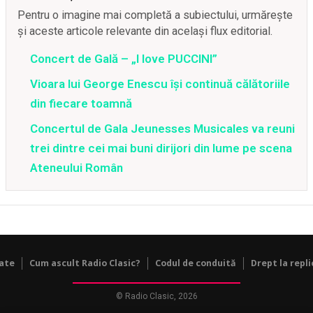
Pentru o imagine mai completă a subiectului, urmărește
și aceste articole relevante din același flux editorial.
Concert de Gală – „I love PUCCINI”
Vioara lui George Enescu îşi continuă călătoriile
din fiecare toamnă
Concertul de Gala Jeunesses Musicales va reuni
trei dintre cei mai buni dirijori din lume pe scena
Ateneului Român
tate
Cum ascult Radio Clasic?
Codul de conduită
Drept la repli
© Radio Clasic, 2026