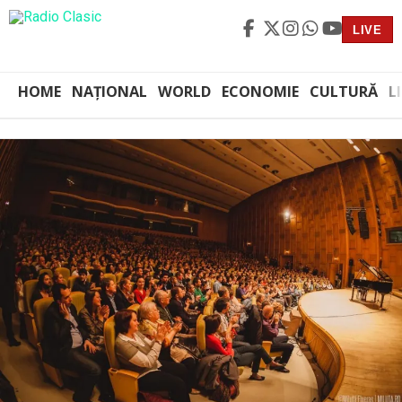
LIVE
HOME
NAȚIONAL
WORLD
ECONOMIE
CULTURĂ
L