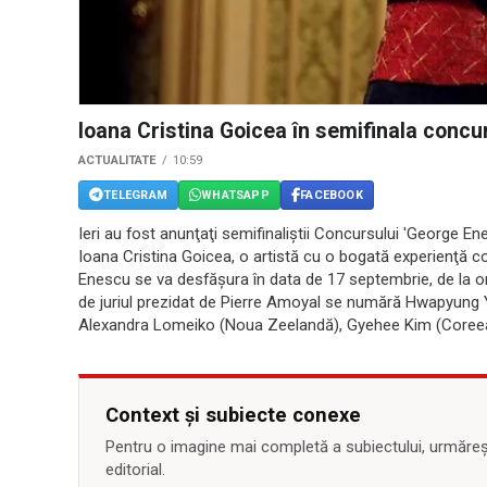
Ioana Cristina Goicea în semifinala concu
ACTUALITATE
10:59
TELEGRAM
WHATSAPP
FACEBOOK
Ieri au fost anunţaţi semifinaliştii Concursului 'George E
Ioana Cristina Goicea, o artistă cu o bogată experienţă co
Enescu se va desfăşura în data de 17 septembrie, de la ora
de juriul prezidat de Pierre Amoyal se numără Hwapyung 
Alexandra Lomeiko (Noua Zeelandă), Gyehee Kim (Coreea
Context și subiecte conexe
Pentru o imagine mai completă a subiectului, urmărește
editorial.