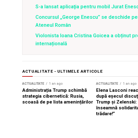
S-a lansat aplicaţia pentru mobil Jurat Enes
Concursul „George Enescu” se deschide pe 
Ateneul Român
Violonista Ioana Cristina Goicea a obținut pr
internațională
ACTUALITATE - ULTIMELE ARTICOLE
ACTUALITATE
1 an ago
ACTUALITATE
1 an ago
Administrația Trump schimbă
Elena Lasconi rea
strategia cibernetică: Rusia,
după eșecul discuți
scoasă de pe lista amenințărilor
Trump și Zelenski:
înseamnă solidarit
trădare!”