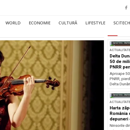
WORLD
ECONOMIE
CULTURĂ
LIFESTYLE
SCITECH
Sursă foto: Shutte
ACTUALITAT
Delta Dun
50 de mil
PNRR pen
esențiale
Aproape 50 
PNRR, pierdu
Delta Dunării
Sursă foto: Shutte
ACTUALITAT
Harta zăp
România c
depuneri 
Ninsorile di