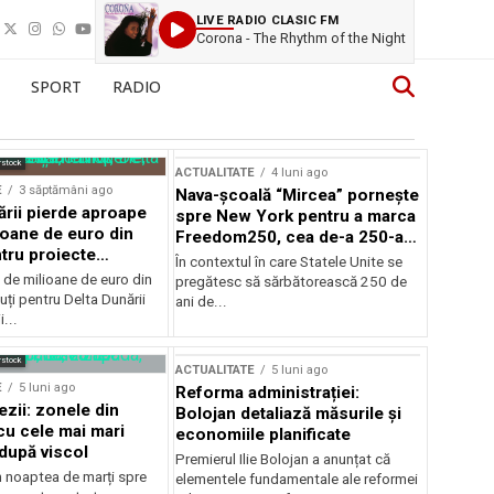
LIVE RADIO CLASIC FM
Corona - The Rhythm of the Night
SPORT
RADIO
rstock
ACTUALITATE
4 luni ago
E
3 săptămâni ago
Nava-școală “Mircea” pornește
ării pierde aproape
spre New York pentru a marca
ioane de euro din
Freedom250, cea de-a 250-a
tru proiecte
aniversare a Statelor Unite
În contextul în care Statele Unite se
de milioane de euro din
pregătesc să sărbătorească 250 de
ți pentru Delta Dunării
ani de...
...
rstock
ACTUALITATE
5 luni ago
E
5 luni ago
Reforma administrației:
ezii: zonele din
Bolojan detaliază măsurile și
u cele mai mari
economiile planificate
după viscol
Premierul Ilie Bolojan a anunțat că
n noaptea de marți spre
elementele fundamentale ale reformei