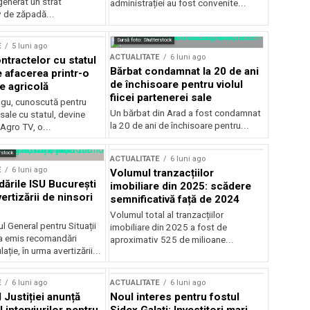
generat un strat
administrației au fost convenite...
v de zăpadă...
Sursă foto: Shutterstock
E
5 luni ago
ACTUALITATE
6 luni ago
ntractelor cu statul
Bărbat condamnat la 20 de ani
e afacerea printr-o
de închisoare pentru violul
e agricolă
fiicei partenerei sale
gu, cunoscută pentru
Un bărbat din Arad a fost condamnat
sale cu statul, devine
la 20 de ani de închisoare pentru...
 Agro TV, o...
rstock
ACTUALITATE
6 luni ago
E
6 luni ago
Volumul tranzacțiilor
rile ISU București
imobiliare din 2025: scădere
ertizării de ninsori
semnificativă față de 2024
Volumul total al tranzacțiilor
l General pentru Situații
imobiliare din 2025 a fost de
a emis recomandări
aproximativ 525 de milioane...
ție, în urma avertizării...
E
6 luni ago
ACTUALITATE
6 luni ago
 Justiției anunță
Noul interes pentru fostul