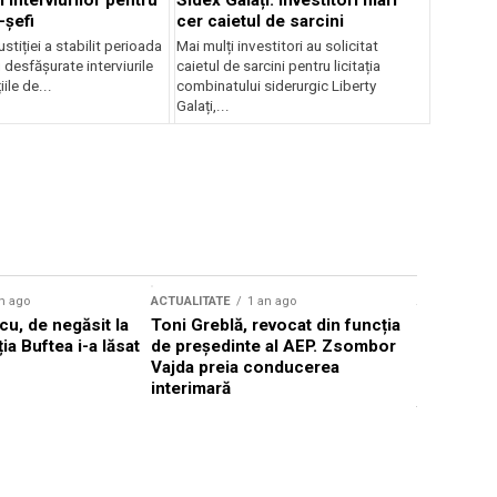
 interviurilor pentru
Sidex Galați: Investitori mari
-șefi
cer caietul de sarcini
stiției a stabilit perioada
Mai mulți investitori au solicitat
i desfășurate interviurile
caietul de sarcini pentru licitația
ile de...
combinatului siderurgic Liberty
Galați,...
n ago
ACTUALITATE
1 an ago
ACTUALITATE
u, de negăsit la
Toni Greblă, revocat din funcția
Ilie Boloj
ția Buftea i-a lăsat
de președinte al AEP. Zsombor
alegerilor
Vajda preia conducerea
constituți
interimară
concentră
viitoarelo