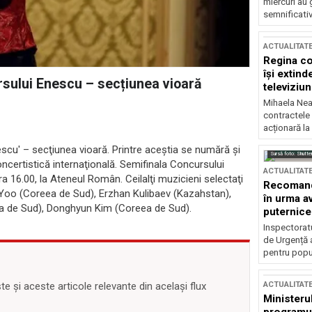
miercuri au 
semnificati
ACTUALITAT
Regina co
își extind
rsului Enescu – secțiunea vioară
televiziun
Mihaela Nea
contractele 
acționară la
nescu' – secţiunea vioară. Printre aceştia se numără şi
Sursă foto: Shutte
ncertistică internaţională. Semifinala Concursului
ACTUALITAT
 16.00, la Ateneul Român. Ceilalţi muzicieni selectaţi
Recomandă
Yoo (Coreea de Sud), Erzhan Kulibaev (Kazahstan),
în urma av
 de Sud), Donghyun Kim (Coreea de Sud).
puternice
Inspectoratu
de Urgență 
pentru popula
ACTUALITAT
 și aceste articole relevante din același flux
Ministerul