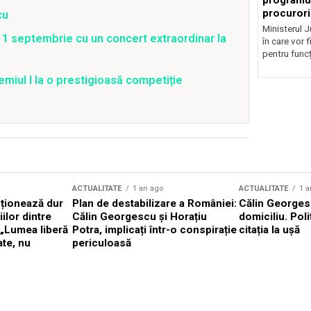
programul
procurori
cu
Ministerul Ju
1 septembrie cu un concert extraordinar la
în care vor f
pentru funcți
emiul I la o prestigioasă competiție
ACTUALITATE
1 an ago
ACTUALITATE
1 a
cționează dur
Plan de destabilizare a României:
Călin Georgesc
ilor dintre
Călin Georgescu și Horațiu
domiciliu. Poli
 „Lumea liberă
Potra, implicați într-o conspirație
citația la ușă
ate, nu
periculoasă