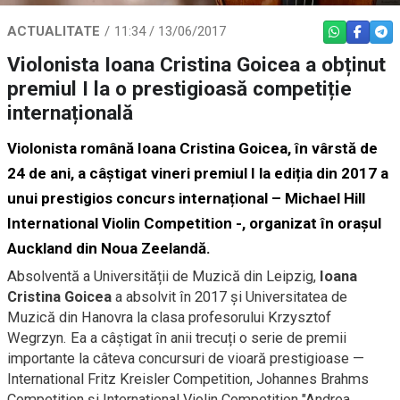
ACTUALITATE
11:34 / 13/06/2017
WHATSAPP
FACEBO
TEL
Violonista Ioana Cristina Goicea a obținut
premiul I la o prestigioasă competiție
internațională
Violonista română Ioana Cristina Goicea, în vârstă de
24 de ani, a câștigat vineri premiul I la ediția din 2017 a
unui prestigios concurs internațional – Michael Hill
International Violin Competition -, organizat în orașul
Auckland din Noua Zeelandă.
Absolventă a Universității de Muzică din Leipzig,
Ioana
Cristina Goicea
a absolvit în 2017 și Universitatea de
Muzică din Hanovra la clasa profesorului Krzysztof
Wegrzyn. Ea a câștigat în anii trecuți o serie de premii
importante la câteva concursuri de vioară prestigioase —
International Fritz Kreisler Competition, Johannes Brahms
Competition și International Violin Competition "Andrea