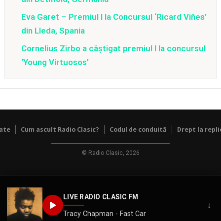
Eva Garet – Premiul I la Concursul ‘Ricard Viñes’
din Lleda, Spania
Cornelius Zirbo a câştigat premiul I la concursul
‘Young Virtuosos’
tate
Cum ascult Radio Clasic?
Codul de conduită
Drept la repli
© Radio Clasic, 2026
LIVE RADIO CLASIC FM
↓
Tracy Chapman - Fast Car