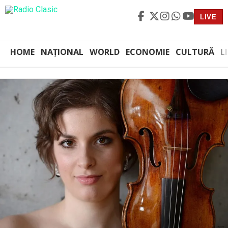
LIVE
HOME
NAȚIONAL
WORLD
ECONOMIE
CULTURĂ
L