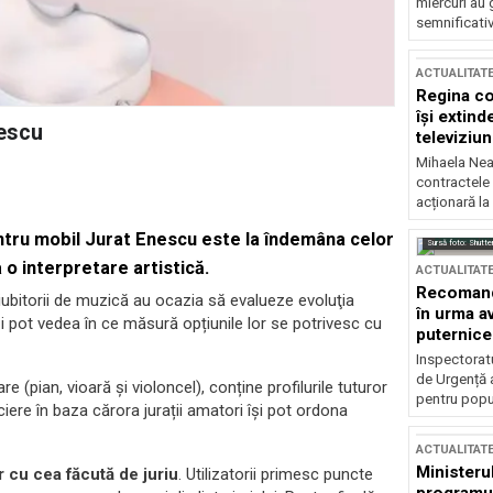
miercuri au 
semnificati
ACTUALITAT
Regina co
își extind
nescu
televiziun
Mihaela Nea
contractele 
acționară la
entru mobil Jurat Enescu este la îndemâna celor
Sursă foto: Shutte
 o interpretare artistică.
ACTUALITAT
Recomandă
e, iubitorii de muzică au ocazia să evalueze evoluţia
în urma av
i pot vedea în ce măsură opțiunile lor se potrivesc cu
puternice
Inspectoratu
de Urgență 
re (pian, vioară şi violoncel), conține profilurile tuturor
pentru popula
eciere în baza cărora jurații amatori îşi pot ordona
ACTUALITAT
Ministerul
r cu cea făcută de juriu
. Utilizatorii primesc puncte