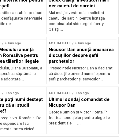
 interviurilor pentru
Sidex Galați: Investitori mari
-șefi
cer caietul de sarcini
stiției a stabilit perioada
Mai mulți investitori au solicitat
i desfășurate interviurile
caietul de sarcini pentru licitația
ile de...
combinatului siderurgic Liberty
Galați,...
E
6 luni ago
ACTUALITATE
6 luni ago
 Mediului anunță
Nicușor Dan anunță amânarea
n Romsilva pentru
discuțiilor despre șefii
 tăierilor ilegale
parchetelor
iului, Diana Buzoianu, a
Președintele Nicușor Dan a declarat
 speră ca săptămâna
că discuțiile privind numirile pentru
fie adoptată...
șefii parchetelor și serviciilor...
E
1 an ago
ACTUALITATE
1 an ago
te poți numi deștept
Ultimul sondaj comandat de
u că ai studii
Nicușor Dan
e!?
George Simion și Victor Ponta, în
fruntea sondajelor pentru alegerile
rvegia vs. România: De
prezidențiale ...
le superioare fac
 mentalitatea civică...