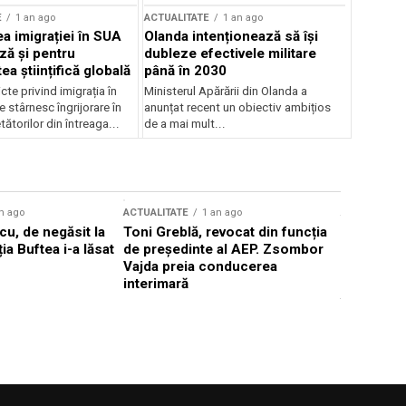
E
1 an ago
ACTUALITATE
1 an ago
a imigrației în SUA
Olanda intenționează să își
ză și pentru
dubleze efectivele militare
a științifică globală
până în 2030
cte privind imigrația în
Ministerul Apărării din Olanda a
e stârnesc îngrijorare în
anunțat recent un obiectiv ambițios
tătorilor din întreaga...
de a mai mult...
n ago
ACTUALITATE
1 an ago
ACTUALITATE
u, de negăsit la
Toni Greblă, revocat din funcția
Ilie Boloj
ția Buftea i-a lăsat
de președinte al AEP. Zsombor
alegerilor
Vajda preia conducerea
constituți
interimară
concentră
viitoarelo