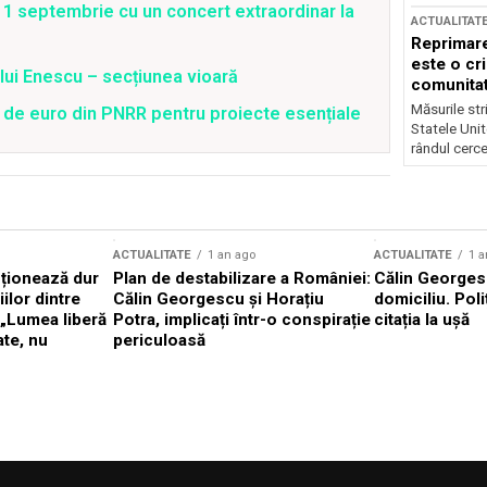
1 septembrie cu un concert extraordinar la
ACTUALITAT
Reprimare
este o cri
lui Enescu – secțiunea vioară
comunitate
Măsurile stri
 de euro din PNRR pentru proiecte esențiale
Statele Unit
rândul cerce
ACTUALITATE
1 an ago
ACTUALITATE
1 a
cționează dur
Plan de destabilizare a României:
Călin Georgesc
ilor dintre
Călin Georgescu și Horațiu
domiciliu. Poli
 „Lumea liberă
Potra, implicați într-o conspirație
citația la ușă
ate, nu
periculoasă