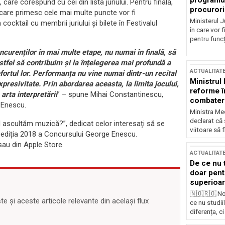
programul
are corespund cu cei din lista juriului. Pentru finală,
procurori
i care primesc cele mai multe puncte vor fi
Ministerul Ju
ocktail cu membrii juriului și bilete în Festivalul
în care vor f
pentru funcți
curenților în mai multe etape, nu numai în finală, să
tfel să contribuim și la înțelegerea mai profundă a
ACTUALITAT
efortul lor. Performanța nu vine numai dintr-un recital
Ministrul
xpresivitate. Prin abordarea aceasta, la limita jocului,
reforme î
arta interpretării
” – spune Mihai Constantinescu,
combaterea
e Enescu.
Ministra Med
declarat că
nd ascultăm muzică?”, dedicat celor interesați să se
viitoare să 
u ediția 2018 a Concursului George Enescu.
sau din Apple Store.
ACTUALITAT
De ce nu 
doar pentr
superioar
🇳🇴🇷🇴 No
 și aceste articole relevante din același flux
ce nu studii
diferența, ci