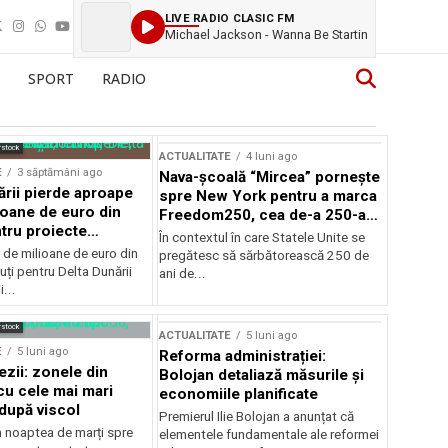
LIVE RADIO CLASIC FM
Michael Jackson - Wanna Be Startin
SPORT
RADIO
rstock
ACTUALITATE
4 luni ago
E
3 săptămâni ago
Nava-școală “Mircea” pornește
ării pierde aproape
spre New York pentru a marca
ioane de euro din
Freedom250, cea de-a 250-a
tru proiecte
aniversare a Statelor Unite
În contextul în care Statele Unite se
de milioane de euro din
pregătesc să sărbătorească 250 de
ți pentru Delta Dunării
ani de...
...
rstock
ACTUALITATE
5 luni ago
E
5 luni ago
Reforma administrației:
ezii: zonele din
Bolojan detaliază măsurile și
u cele mai mari
economiile planificate
după viscol
Premierul Ilie Bolojan a anunțat că
n noaptea de marți spre
elementele fundamentale ale reformei