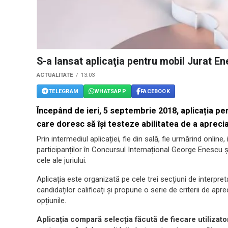
S-a lansat aplicaţia pentru mobil Jurat E
ACTUALITATE
13:03
TELEGRAM
WHATSAPP
FACEBOOK
Începând de ieri, 5 septembrie 2018, aplicația p
care doresc să își testeze abilitatea de a aprecia
Prin intermediul aplicației, fie din sală, fie urmărind onlin
participanților în Concursul Internațional George Enescu ș
cele ale juriului.
Aplicația este organizată pe cele trei secțiuni de interpreta
candidaților calificați și propune o serie de criterii de apr
opțiunile.
Aplicația compară selecția făcută de fiecare utilizato