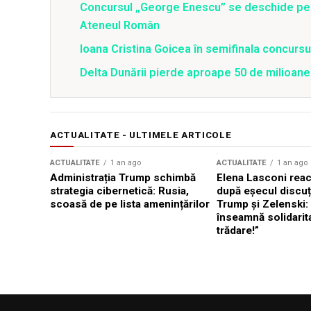
Concursul „George Enescu” se deschide pe 
Ateneul Român
Ioana Cristina Goicea în semifinala concursu
Delta Dunării pierde aproape 50 de milioane
ACTUALITATE - ULTIMELE ARTICOLE
ACTUALITATE
1 an ago
ACTUALITATE
1 an ago
Administrația Trump schimbă
Elena Lasconi rea
strategia cibernetică: Rusia,
după eșecul discuți
scoasă de pe lista amenințărilor
Trump și Zelenski:
înseamnă solidarit
trădare!”