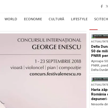
WORLD
ECONOMIE
CULTURĂ
LIFESTYLE
SCITECH
Sursă foto: Shutte
ACTUALITAT
Delta Dun
50 de mil
PNRR pen
esențiale
Aproape 50 
PNRR, pierdu
Delta Dunării
Sursă foto: Shutte
ACTUALITAT
Harta zăp
România c
depuneri 
Ninsorile di