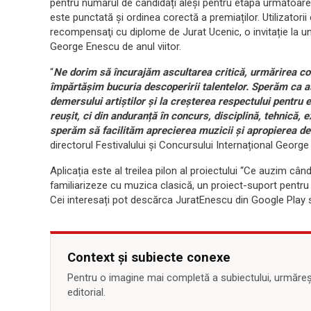
pentru numărul de candidați aleși pentru etapa următoare, c
este punctată și ordinea corectă a premiaților. Utilizatori
recompensaţi cu diplome de Jurat Ucenic, o invitație la un c
George Enescu de anul viitor.
“
Ne dorim să încurajăm ascultarea critică, urmărirea con
împărtășim bucuria descoperirii talentelor. Sperăm ca as
demersului artiștilor și la creșterea respectului pentru 
reușit, ci din anduranță în concurs, disciplină, tehnică, e
sperăm să facilităm aprecierea muzicii și apropierea de 
directorul Festivalului și Concursului Internațional Georg
Aplicația este al treilea pilon al proiectului “Ce auzim câ
familiarizeze cu muzica clasică, un proiect-suport pentr
Cei interesați pot descărca JuratEnescu din Google Play 
Context și subiecte conexe
Pentru o imagine mai completă a subiectului, urmărește
editorial.