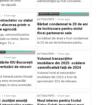
generat un strat
administrației au fost convenite...
v de zăpadă...
Sursă foto: Shutterstock
E
5 luni ago
ACTUALITATE
5 luni ago
ntractelor cu statul
Bărbat condamnat la 20 de ani
e afacerea printr-o
de închisoare pentru violul
e agricolă
fiicei partenerei sale
gu, cunoscută pentru
Un bărbat din Arad a fost condamnat
sale cu statul, devine
la 20 de ani de închisoare pentru...
 Agro TV, o...
rstock
ACTUALITATE
5 luni ago
E
5 luni ago
Volumul tranzacțiilor
rile ISU București
imobiliare din 2025: scădere
ertizării de ninsori
semnificativă față de 2024
Volumul total al tranzacțiilor
l General pentru Situații
imobiliare din 2025 a fost de
a emis recomandări
aproximativ 525 de milioane...
ție, în urma avertizării...
E
6 luni ago
ACTUALITATE
6 luni ago
 Justiției anunță
Noul interes pentru fostul