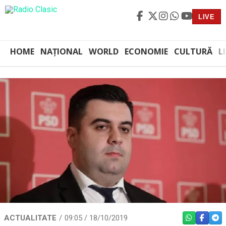
LIVE
HOME
NAȚIONAL
WORLD
ECONOMIE
CULTURĂ
L
ACTUALITATE
09:05 / 18/10/2019
WHATSAPP
FACEBO
TEL