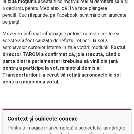
în ziua moţiunii
, acesta fiind motivul real al demiterii sale şi
a declarat, pentru Mediafax, că îi va face plângere
penală.
Cuc răspunde, pe Facebook: sunt minciuni aruncate
pe piață.
Mezei a confirmat informaţiile potrivit cărora demiterea
acesteia a fost cauzată de refuzul reţinerii la sol a
aeronavelor curselor interne în ziua votării moţiunii.
Fostul
director TAROM a confirmat că, joia trecută, când o
parte dintre parlamenteri trebuiau să vină din ţară
pentru a participa la vot, ministrul demis al
Transporturilor i-a cerut să reţină aeronavele la sol
pentru a împiedica votul
.
Context și subiecte conexe
Pentru o imagine mai completă a subiectului, urmărește