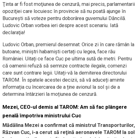
Ţinta ar fi fost moţiunea de cenzură, mai precis, parlamentarii
opoziţiei care locuiesc în provincie să nu poată ajunge în
Bucureşti să voteze pentru doborârea guvernului Dăncilă.
Ludovic Orban vorbea ieri despre acest scenariu. Iată
declaraţia!
Ludovic Orban, premierul desemnat: Orice zi în care rămân la
butoane, miniștri habarniști certați cu legea, face rău
României. Uitați ce face Cuc pe ultima sută de metri. Pentru
că oamenii refuză să semnze contracte ilegale, comenzi
care sunt contrare legii. Uitați-vă la demiterea directorului
TAROM. În spatele acestei decizii, să vă aduceți aminte
informația cu încercarea de a ține avionul la sol și de a
determina întârzieri la moțiunea de cenzură.
Mezei, CEO-ul demis al TAROM: Am să fac plângere
penală împotriva ministrului Cuc
Mădălina Mezei a confirmat că ministrul Transporturilor,
Răzvan Cuc, i-a cerut să reţină aeronavele TAROM la sol