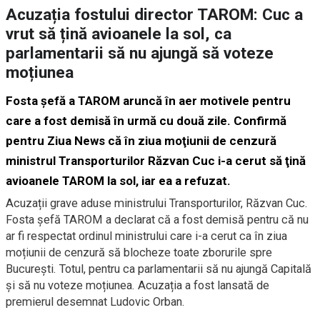
Acuzația fostului director TAROM: Cuc a
vrut să țină avioanele la sol, ca
parlamentarii să nu ajungă să voteze
moțiunea
Fosta şefă a TAROM aruncă în aer motivele pentru
care a fost demisă în urmă cu două zile. Confirmă
pentru
Ziua News
că în ziua moţiunii de cenzură
ministrul Transporturilor Răzvan Cuc i-a cerut să ţină
avioanele TAROM la sol, iar ea a refuzat.
Acuzații grave aduse ministrului Transporturilor, Răzvan Cuc.
Fosta șefă TAROM a declarat că a fost demisă pentru că nu
ar fi respectat ordinul ministrului care i-a cerut ca în ziua
moțiunii de cenzură să blocheze toate zborurile spre
București. Totul, pentru ca parlamentarii să nu ajungă Capitală
și să nu voteze moțiunea. Acuzația a fost lansată de
premierul desemnat Ludovic Orban.