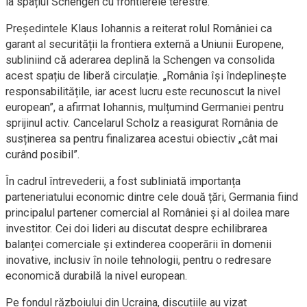
la spațiul Schengen cu frontierele terestre.
Președintele Klaus Iohannis a reiterat rolul României ca
garant al securității la frontiera externă a Uniunii Europene,
subliniind că aderarea deplină la Schengen va consolida
acest spațiu de liberă circulație. „România își îndeplinește
responsabilitățile, iar acest lucru este recunoscut la nivel
european”, a afirmat Iohannis, mulțumind Germaniei pentru
sprijinul activ. Cancelarul Scholz a reasigurat România de
susținerea sa pentru finalizarea acestui obiectiv „cât mai
curând posibil”.
În cadrul întrevederii, a fost subliniată importanța
parteneriatului economic dintre cele două țări, Germania fiind
principalul partener comercial al României și al doilea mare
investitor. Cei doi lideri au discutat despre echilibrarea
balanței comerciale și extinderea cooperării în domenii
inovative, inclusiv în noile tehnologii, pentru o redresare
economică durabilă la nivel european.
Pe fondul războiului din Ucraina, discuțiile au vizat