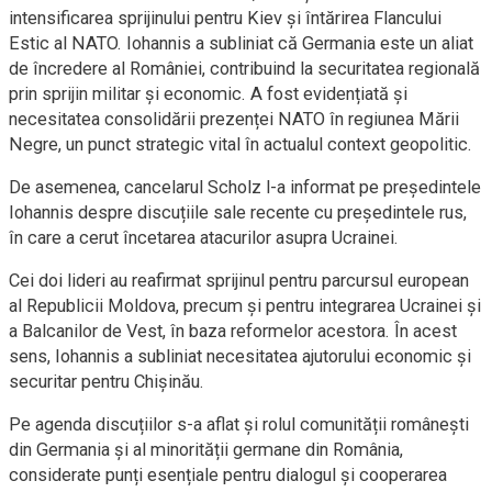
intensificarea sprijinului pentru Kiev și întărirea Flancului
Estic al NATO. Iohannis a subliniat că Germania este un aliat
de încredere al României, contribuind la securitatea regională
prin sprijin militar și economic. A fost evidențiată și
necesitatea consolidării prezenței NATO în regiunea Mării
Negre, un punct strategic vital în actualul context geopolitic.
De asemenea, cancelarul Scholz l-a informat pe președintele
Iohannis despre discuțiile sale recente cu președintele rus,
în care a cerut încetarea atacurilor asupra Ucrainei.
Cei doi lideri au reafirmat sprijinul pentru parcursul european
al Republicii Moldova, precum și pentru integrarea Ucrainei și
a Balcanilor de Vest, în baza reformelor acestora. În acest
sens, Iohannis a subliniat necesitatea ajutorului economic și
securitar pentru Chișinău.
Pe agenda discuțiilor s-a aflat și rolul comunității românești
din Germania și al minorității germane din România,
considerate punți esențiale pentru dialogul și cooperarea