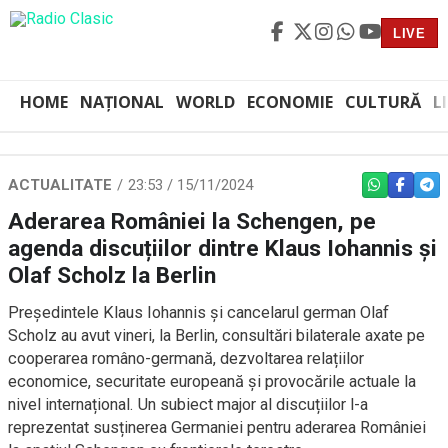
LIVE
HOME
NAȚIONAL
WORLD
ECONOMIE
CULTURĂ
L
ACTUALITATE
23:53 / 15/11/2024
WHATSAPP
FACEBO
TEL
Aderarea României la Schengen, pe
agenda discuțiilor dintre Klaus Iohannis și
Olaf Scholz la Berlin
Președintele Klaus Iohannis și cancelarul german Olaf
Scholz au avut vineri, la Berlin, consultări bilaterale axate pe
cooperarea româno-germană, dezvoltarea relațiilor
economice, securitate europeană și provocările actuale la
nivel internațional. Un subiect major al discuțiilor l-a
reprezentat susținerea Germaniei pentru aderarea României