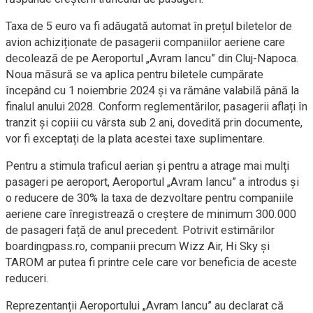
Taxa de 5 euro va fi adăugată automat în prețul biletelor de
avion achiziționate de pasagerii companiilor aeriene care
decolează de pe Aeroportul „Avram Iancu” din Cluj-Napoca.
Noua măsură se va aplica pentru biletele cumpărate
începând cu 1 noiembrie 2024 și va rămâne valabilă până la
finalul anului 2028. Conform reglementărilor, pasagerii aflați în
tranzit și copiii cu vârsta sub 2 ani, dovedită prin documente,
vor fi exceptați de la plata acestei taxe suplimentare.
Pentru a stimula traficul aerian și pentru a atrage mai mulți
pasageri pe aeroport, Aeroportul „Avram Iancu” a introdus și
o reducere de 30% la taxa de dezvoltare pentru companiile
aeriene care înregistrează o creștere de minimum 300.000
de pasageri față de anul precedent. Potrivit estimărilor
boardingpass.ro, companii precum Wizz Air, Hi Sky și
TAROM ar putea fi printre cele care vor beneficia de aceste
reduceri.
Reprezentanții Aeroportului „Avram Iancu” au declarat că