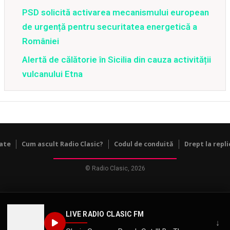
PSD solicită activarea mecanismului european
de urgență pentru securitatea energetică a
României
Alertă de călătorie în Sicilia din cauza activității
vulcanului Etna
tate
Cum ascult Radio Clasic?
Codul de conduită
Drept la repli
© Radio Clasic, 2026
LIVE RADIO CLASIC FM
↓