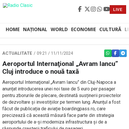
LIVE
HOME
NAȚIONAL
WORLD
ECONOMIE
CULTURĂ
L
ACTUALITATE
09:21 / 11/11/2024
WHATSAPP
FACEBO
TEL
Aeroportul Internaţional „Avram Iancu”
Cluj introduce o nouă taxă
Aeroportul Internaţional „Avram Iancu” din Cluj-Napoca a
anunțat introducerea unei noi taxe de 5 euro per pasager
pentru zborurile de plecare, destinată susținerii proiectelor
de dezvoltare și investițiilor pe termen lung. Anunțul a fost
făcut de publicația de aviație boardingpass.ro, care
precizează că această măsură face parte din strategia
aeroportului de a-și moderniza infrastructura și de a
răspunde creșterii traficului de pasageri.