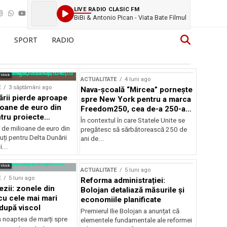
LIVE RADIO CLASIC FM
BiBi & Antonio Pican - Viata Bate Filmul
SPORT
RADIO
rstock
ACTUALITATE
4 luni ago
E
3 săptămâni ago
Nava-școală “Mircea” pornește
ării pierde aproape
spre New York pentru a marca
ioane de euro din
Freedom250, cea de-a 250-a
tru proiecte
aniversare a Statelor Unite
În contextul în care Statele Unite se
de milioane de euro din
pregătesc să sărbătorească 250 de
ți pentru Delta Dunării
ani de...
...
rstock
ACTUALITATE
5 luni ago
E
5 luni ago
Reforma administrației:
ezii: zonele din
Bolojan detaliază măsurile și
u cele mai mari
economiile planificate
după viscol
Premierul Ilie Bolojan a anunțat că
n noaptea de marți spre
elementele fundamentale ale reformei