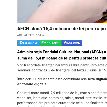
AFCN alocă 15,4 milioane de lei pentru pro
ACTUALITATE
14:24
TELEGRAM
WHATSAPP
FACEBOOK
Administraţia Fondului Cultural Naţional (AFCN) a
suma de 15,4 milioane de lei pentru proiecte cultu
Vor fi acordate finanţări nerambursabile pentru proiecte c
semnării contractului de finanţare, cel târziu 7 iunie, şi 1
Între cele 11 arii lansate este continuată aria
Arta digita
editoriale digitale.
Cea mai mare sumă, 2,9 milioane de lei, este alocată pentru
video-art, instalaţie, ceramică, sticlă, metal, arte textile, 
performance art, proiecte curatoriale ce au ca finalitate re