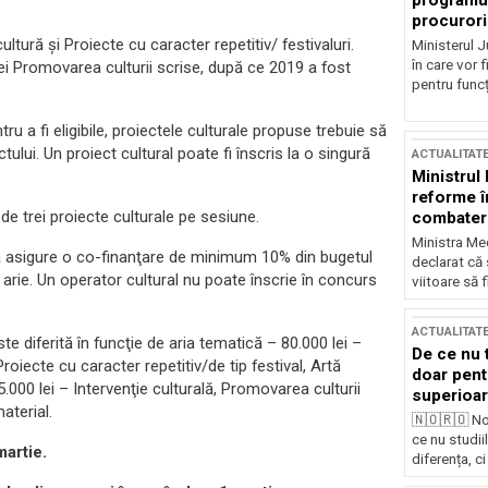
programul
procurori
ultură şi Proiecte cu caracter repetitiv/ festivaluri.
Ministerul Ju
în care vor f
ei Promovarea culturii scrise, după ce 2019 a fost
pentru funcți
ru a fi eligibile, proiectele culturale propuse trebuie să
lui. Un proiect cultural poate fi înscris la o singură
ACTUALITAT
Ministrul
reforme î
de trei proiecte culturale pe sesiune.
combaterea
Ministra Med
e să asigure o co-finanţare de minimum 10% din bugetul
declarat că
ră arie. Un operator cultural nu poate înscrie în concurs
viitoare să 
ACTUALITAT
e diferită în funcţie de aria tematică – 80.000 lei –
De ce nu 
roiecte cu caracter repetitiv/de tip festival, Artă
doar pentr
55.000 lei – Intervenţie culturală, Promovarea culturii
superioar
aterial.
🇳🇴🇷🇴 No
ce nu studii
martie.
diferența, ci