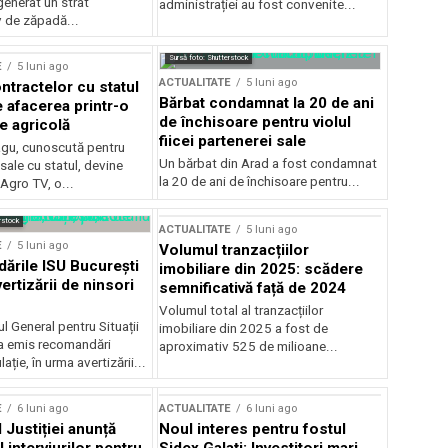
generat un strat
administrației au fost convenite...
v de zăpadă...
Sursă foto: Shutterstock
E
5 luni ago
ACTUALITATE
5 luni ago
ntractelor cu statul
Bărbat condamnat la 20 de ani
e afacerea printr-o
de închisoare pentru violul
e agricolă
fiicei partenerei sale
gu, cunoscută pentru
Un bărbat din Arad a fost condamnat
sale cu statul, devine
la 20 de ani de închisoare pentru...
 Agro TV, o...
rstock
ACTUALITATE
5 luni ago
E
5 luni ago
Volumul tranzacțiilor
rile ISU București
imobiliare din 2025: scădere
ertizării de ninsori
semnificativă față de 2024
Volumul total al tranzacțiilor
l General pentru Situații
imobiliare din 2025 a fost de
a emis recomandări
aproximativ 525 de milioane...
ție, în urma avertizării...
E
6 luni ago
ACTUALITATE
6 luni ago
 Justiției anunță
Noul interes pentru fostul