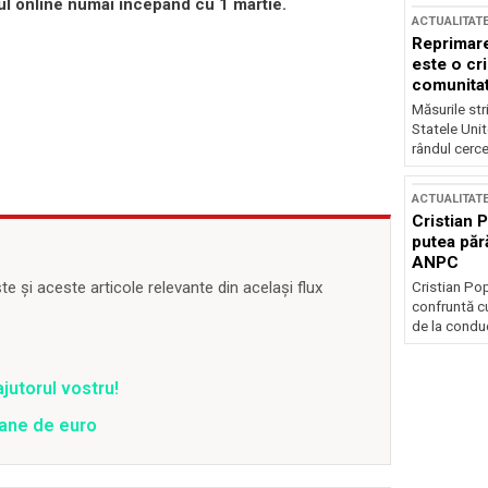
rul online numai începând cu 1 martie.
ACTUALITAT
Reprimare
este o cri
comunitate
Măsurile stri
Statele Unit
rândul cerce
ACTUALITAT
Cristian 
putea păr
ANPC
 și aceste articole relevante din același flux
Cristian Po
confruntă cu
de la conduc
ajutorul vostru!
oane de euro