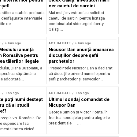
 interviurilor pentru
Sidex Galați: Investitori mari
-șefi
cer caietul de sarcini
stiției a stabilit perioada
Mai mulți investitori au solicitat
i desfășurate interviurile
caietul de sarcini pentru licitația
ile de...
combinatului siderurgic Liberty
Galați,...
E
6 luni ago
ACTUALITATE
6 luni ago
 Mediului anunță
Nicușor Dan anunță amânarea
n Romsilva pentru
discuțiilor despre șefii
 tăierilor ilegale
parchetelor
iului, Diana Buzoianu, a
Președintele Nicușor Dan a declarat
 speră ca săptămâna
că discuțiile privind numirile pentru
fie adoptată...
șefii parchetelor și serviciilor...
E
1 an ago
ACTUALITATE
1 an ago
te poți numi deștept
Ultimul sondaj comandat de
u că ai studii
Nicușor Dan
e!?
George Simion și Victor Ponta, în
fruntea sondajelor pentru alegerile
rvegia vs. România: De
prezidențiale ...
le superioare fac
 mentalitatea civică...