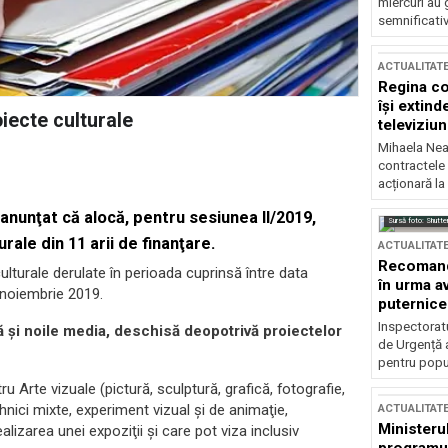
miercuri au 
semnificati
ACTUALITAT
Regina co
își extind
iecte culturale
televiziun
Mihaela Nea
contractele 
acționară la
 anunţat că alocă, pentru sesiunea II/2019,
Sursă foto: Shutte
rale din 11 arii de finanţare.
ACTUALITAT
Recomandă
ulturale derulate în perioada cuprinsă între data
în urma av
5 noiembrie 2019.
puternice
Inspectoratu
lă şi noile media, deschisă deopotrivă proiectelor
de Urgență 
pentru popula
 Arte vizuale (pictură, sculptură, grafică, fotografie,
tehnici mixte, experiment vizual şi de animaţie,
ACTUALITAT
Ministerul
alizarea unei expoziţii şi care pot viza inclusiv