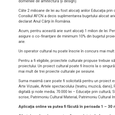
domeniile de arhitectură şi design).
Câte 2 milioane de lei au fost alocaţi ariilor Educaţia prin c
Consiliul AFCN a decis suplimentarea bugetului alocat ari
declarat Anul Cărţii în România.
Acum, pentru această arie sunt alocaţi 1 milion de lei. Pent
asigure o co-finanţare de minimum 10% din bugetul proiectu
arie.
Un operator cultural nu poate înscrie în concurs mai mult 
Pentru a fi eligibile, proiectele culturale propuse trebui
proiectului. Un proiect cultural poate fi înscris la o singu
mai mult de trei proiecte culturale pe sesiune.
Suma maximă care poate fi solicitată pentru un proiect est
Arte Vizuale, Artele spectacolului (teatru, muzică, dans), P
digitală şi noile media; 70.000 lei – Educaţie prin cultură; 
scrise, Patrimoniu Cultural Material, Patrimoniu Cultural Im
Aplicaţia online va putea fi făcută în perioada 1 – 30 