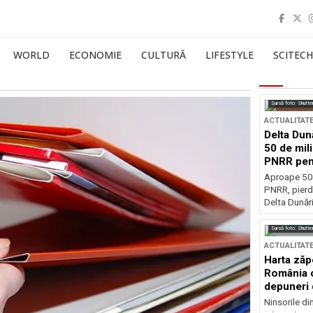
WORLD
ECONOMIE
CULTURĂ
LIFESTYLE
SCITECH
Sursă foto: Shutte
ACTUALITAT
Delta Dun
50 de mil
PNRR pen
esențiale
Aproape 50 
PNRR, pierdu
Delta Dunării
Sursă foto: Shutte
ACTUALITAT
Harta zăp
România c
depuneri 
Ninsorile di