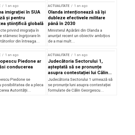
E
1 an ago
ACTUALITATE
1 an ago
a imigrației în SUA
Olanda intenționează să își
ză și pentru
dubleze efectivele militare
a științifică globală
până în 2030
cte privind imigrația în
Ministerul Apărării din Olanda a
e stârnesc îngrijorare în
anunțat recent un obiectiv ambițios
tătorilor din întreaga...
de a mai mult...
E
1 an ago
ACTUALITATE
1 an ago
Popescu Piedone ar
Judecătoria Sectorului 1,
ăsi conducerea
așteptată să se pronunțe
asupra contestației lui Călin
Georgescu privind controlul
pescu Piedone se
Judecătoria Sectorului 1 urmează să
judiciar
 posibilitatea de a pleca
se pronunțe luni asupra contestației
erea Autorității...
formulate de Călin Georgescu...