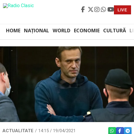
LIVE
HOME
NAȚIONAL
WORLD
ECONOMIE
CULTURĂ
L
ACTUALITATE
14:15 / 19/04/2021
WHATSAPP
FACEBO
TEL