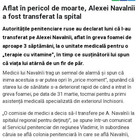
Aflat în pericol de moarte, Alexei Navalnîi
a fost transferat la spital
Autoritățile penitenciare ruse au declarat luni că l-au
transferat pe Alexei Navalnîi, aflat în greva foamei de
aproape 3 săptămâni, la o unitate medicală pentru o
„terapie cu vitamine”, în timp ce susținătorii lui spun
că viața lui atârnă de un fir de păr.
Medicii lui Navalnîi trag un semnal de alarmă și spun că
inima acestuia s-ar putea opri în „orice moment”, spunând că
starea lui de sănătate s-a deteriorat rapid de când a intrat în
greva foamei, pe data de 31 martie, tocmai pentru a primi
asistență medicală specializată din exteriorul închisorii.
„O comisie de medici a decis să-l transfere pe A. Navalnîi la
spitalul regional pentru deținuți”, se spune într-un comunicat
al Serviciul penitenciar din regiunea Vladimir, în subordinea
căruia se află colonia penitenciară în care se află Navalnîi,