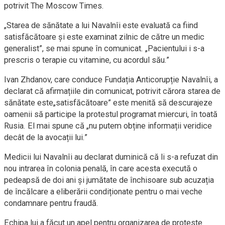
potrivit The Moscow Times.
„Starea de sănătate a lui Navalnîi este evaluată ca fiind
satisfăcătoare și este examinat zilnic de către un medic
generalist”, se mai spune în comunicat. „Pacientului i s-a
prescris o terapie cu vitamine, cu acordul său.”
Ivan Zhdanov, care conduce Fundația Anticorupție Navalnîi, a
declarat că afirmațiile din comunicat, potrivit cărora starea de
sănătate este„satisfăcătoare” este menită să descurajeze
oamenii să participe la protestul programat miercuri, în toată
Rusia. El mai spune că „nu putem obține informații veridice
decât de la avocații lui.”
Medicii lui Navalnîi au declarat duminică că li s-a refuzat din
nou intrarea în colonia penală, în care acesta execută o
pedeapsă de doi ani și jumătate de închisoare sub acuzația
de încălcare a eliberării condiționate pentru o mai veche
condamnare pentru fraudă.
Echipa lui a făcut un apel pentru organizarea de proteste