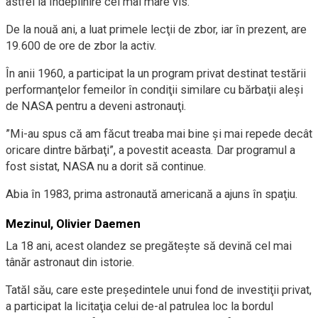
astfel la îndeplinire cel mai mare vis.
De la nouă ani, a luat primele lecţii de zbor, iar în prezent, are
19.600 de ore de zbor la activ.
În anii 1960, a participat la un program privat destinat testării
performanţelor femeilor în condiţii similare cu bărbaţii aleşi
de NASA pentru a deveni astronauţi.
”Mi-au spus că am făcut treaba mai bine şi mai repede decât
oricare dintre bărbaţi”, a povestit aceasta. Dar programul a
fost sistat, NASA nu a dorit să continue.
Abia în 1983, prima astronaută americană a ajuns în spaţiu.
Mezinul, Olivier Daemen
La 18 ani, acest olandez se pregăteşte să devină cel mai
tânăr astronaut din istorie.
Tatăl său, care este preşedintele unui fond de investiţii privat,
a participat la licitaţia celui de-al patrulea loc la bordul