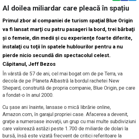
Al doilea miliardar care pleacă în spațiu
Primul zbor al companiei de turism spaţial Blue Origin
va fi lansat marţi cu patru pasageri la bord, trei bărbaţi
şi o femeie, din medii şi cu experienţe foarte diferite,
instalaţi cu toţii în spatele hublourilor pentru a nu
pierde nicio secundă din spectacolul celest.
Căpitanul, Jeff Bezos
În vârstă de 57 de ani, cel mai bogat om de pe Terra, va
decola de pe Planeta Albastră la bordul rachetei New
Shepard, construită de propria companie, Blue Origin, pe care
a fondat-o în anul 2000.
Cu şase ani înainte, lansase o mică librărie online,
Amazon.com, în garajul propriei case. Afacerea a devenit,
graţie a numeroase inovaţii, un grup cu mai multe subdiviziuni
care valorează astăzi peste 1.700 de miliarde de dolari la
bursă, însă este vizată frecvent de critici referitoare la