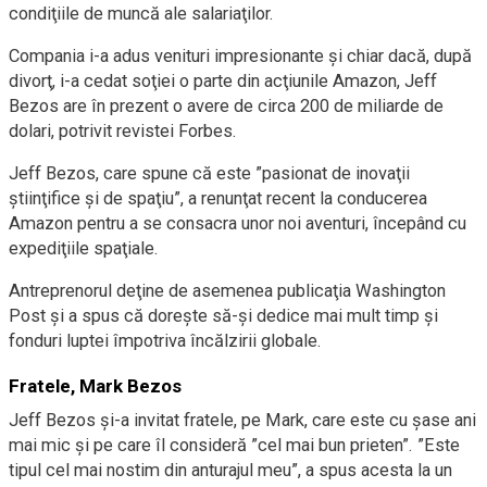
condiţiile de muncă ale salariaţilor.
Compania i-a adus venituri impresionante şi chiar dacă, după
divorţ, i-a cedat soţiei o parte din acţiunile Amazon, Jeff
Bezos are în prezent o avere de circa 200 de miliarde de
dolari, potrivit revistei Forbes.
Jeff Bezos, care spune că este ”pasionat de inovaţii
ştiinţifice şi de spaţiu”, a renunţat recent la conducerea
Amazon pentru a se consacra unor noi aventuri, începând cu
expediţiile spaţiale.
Antreprenorul deţine de asemenea publicaţia Washington
Post şi a spus că doreşte să-şi dedice mai mult timp şi
fonduri luptei împotriva încălzirii globale.
Fratele, Mark Bezos
Jeff Bezos şi-a invitat fratele, pe Mark, care este cu şase ani
mai mic şi pe care îl consideră ”cel mai bun prieten”. ”Este
tipul cel mai nostim din anturajul meu”, a spus acesta la un