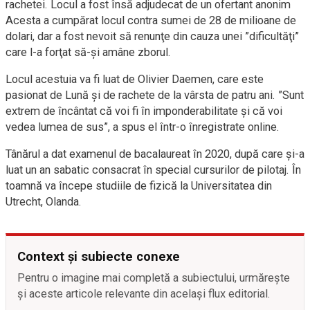
rachetei. Locul a fost însă adjudecat de un ofertant anonim
Acesta a cumpărat locul contra sumei de 28 de milioane de
dolari, dar a fost nevoit să renunţe din cauza unei ”dificultăţi”
care l-a forţat să-şi amâne zborul.
Locul acestuia va fi luat de Olivier Daemen, care este
pasionat de Lună şi de rachete de la vârsta de patru ani. ”Sunt
extrem de încântat că voi fi în imponderabilitate şi că voi
vedea lumea de sus”, a spus el într-o înregistrate online.
Tânărul a dat examenul de bacalaureat în 2020, după care şi-a
luat un an sabatic consacrat în special cursurilor de pilotaj. În
toamnă va începe studiile de fizică la Universitatea din
Utrecht, Olanda.
Context și subiecte conexe
Pentru o imagine mai completă a subiectului, urmărește
și aceste articole relevante din același flux editorial.