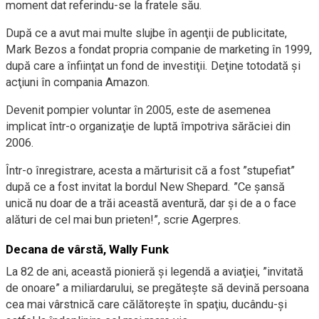
moment dat referindu-se la fratele său.
După ce a avut mai multe slujbe în agenţii de publicitate,
Mark Bezos a fondat propria companie de marketing în 1999,
după care a înfiinţat un fond de investiţii. Deţine totodată şi
acţiuni în compania Amazon.
Devenit pompier voluntar în 2005, este de asemenea
implicat într-o organizaţie de luptă împotriva sărăciei din
2006.
Într-o înregistrare, acesta a mărturisit că a fost ”stupefiat”
după ce a fost invitat la bordul New Shepard. ”Ce şansă
unică nu doar de a trăi această aventură, dar şi de a o face
alături de cel mai bun prieten!”, scrie Agerpres.
Decana de vârstă, Wally Funk
La 82 de ani, această pionieră şi legendă a aviaţiei, ”invitată
de onoare” a miliardarului, se pregăteşte să devină persoana
cea mai vârstnică care călătoreşte în spaţiu, ducându-şi