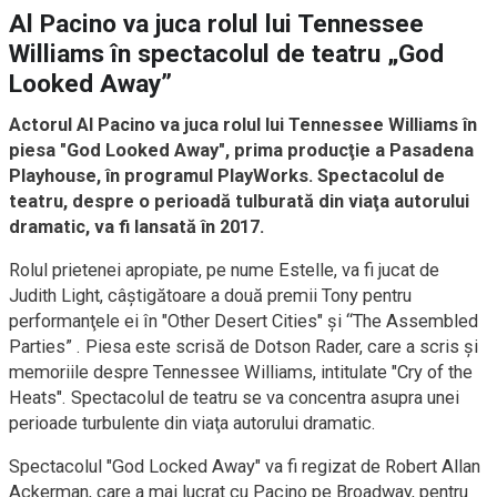
Al Pacino va juca rolul lui Tennessee
Williams în spectacolul de teatru „God
Looked Away”
Actorul Al Pacino va juca rolul lui Tennessee Williams în
piesa "God Looked Away", prima producţie a Pasadena
Playhouse, în programul PlayWorks. Spectacolul de
teatru, despre o perioadă tulburată din viaţa autorului
dramatic, va fi lansată în 2017.
Rolul prietenei apropiate, pe nume Estelle, va fi jucat de
Judith Light, câştigătoare a două premii Tony pentru
performanţele ei în "Other Desert Cities" şi “The Assembled
Parties” . Piesa este scrisă de Dotson Rader, care a scris şi
memoriile despre Tennessee Williams, intitulate "Cry of the
Heats". Spectacolul de teatru se va concentra asupra unei
perioade turbulente din viaţa autorului dramatic.
Spectacolul "God Locked Away" va fi regizat de Robert Allan
Ackerman, care a mai lucrat cu Pacino pe Broadway, pentru