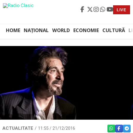
LIVE
HOME
NAȚIONAL
WORLD
ECONOMIE
CULTURĂ
L
ACTUALITATE
11:55 / 21/12/2016
WHATSAPP
FACEBO
TEL