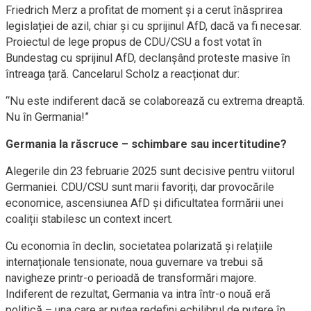
Friedrich Merz a profitat de moment și a cerut înăsprirea
legislației de azil, chiar și cu sprijinul AfD, dacă va fi necesar.
Proiectul de lege propus de CDU/CSU a fost votat în
Bundestag cu sprijinul AfD, declanșând proteste masive în
întreaga țară. Cancelarul Scholz a reacționat dur:
“Nu este indiferent dacă se colaborează cu extrema dreaptă.
Nu în Germania!”
Germania la răscruce – schimbare sau incertitudine?
Alegerile din 23 februarie 2025 sunt decisive pentru viitorul
Germaniei. CDU/CSU sunt marii favoriți, dar provocările
economice, ascensiunea AfD și dificultatea formării unei
coaliții stabilesc un context incert.
Cu economia în declin, societatea polarizată și relațiile
internaționale tensionate, noua guvernare va trebui să
navigheze printr-o perioadă de transformări majore.
Indiferent de rezultat, Germania va intra într-o nouă eră
politică – una care ar putea redefini echilibrul de putere în