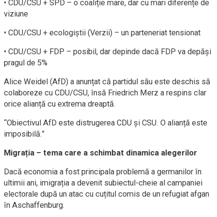
• CDU/CSU + SPD – o coaliție mare, dar cu mari diferențe de
viziune
• CDU/CSU + ecologiștii (Verzii) – un parteneriat tensionat
• CDU/CSU + FDP – posibil, dar depinde dacă FDP va depăși
pragul de 5%
Alice Weidel (AfD) a anunțat că partidul său este deschis să
colaboreze cu CDU/CSU, însă Friedrich Merz a respins clar
orice alianță cu extrema dreaptă.
“Obiectivul AfD este distrugerea CDU și CSU. O alianță este
imposibilă.”
Migrația – tema care a schimbat dinamica alegerilor
Dacă economia a fost principala problemă a germanilor în
ultimii ani, imigrația a devenit subiectul-cheie al campaniei
electorale după un atac cu cuțitul comis de un refugiat afgan
în Aschaffenburg.