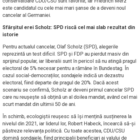
conservatoare CDU/CSU sunt favorite, iar Friedrich Merz
este candidatul cu cele mai mari șanse de a deveni noul
cancelar al Germaniei.
Sfârșitul erei Scholz: SPD riscă cel mai slab rezultat din
istorie
Pentru actualul cancelar, Olaf Scholz (SPD), alegerile
reprezintă un test dificil. SPD și FDP au pierdut masiv din
sprijinul popular, iar liberalii sunt în pericol să nu atingă pragul
electoral de 5% necesar pentru a rămâne în Bundestag. În
cazul social-democraților, sondajele indică un dezastru
electoral, fiind departe de pragul de 20%. Dacă acest
scenariu se confirmă, Scholz ar deveni primul cancelar SPD
care nu reușește să obțină un al doilea mandat, având cel mai
scurt mandat din ultimii 50 de ani.
În schimb, ecologiștii reușesc să își mențină susținerea la
nivelul din 2021, iar liderul lor, Robert Habeck, încearcă să-și
păstreze relevanța politică. Cu toate acestea, CDU/CSU
domină sondajele, fiind principalii beneficiari ai valului de