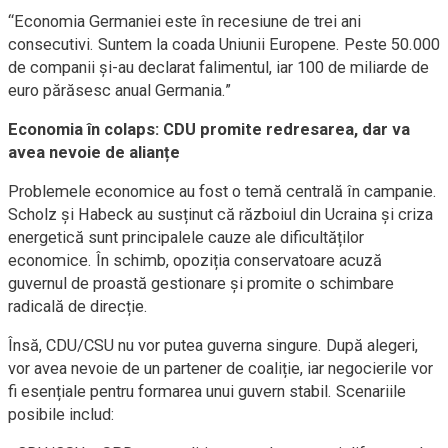
“Economia Germaniei este în recesiune de trei ani
consecutivi. Suntem la coada Uniunii Europene. Peste 50.000
de companii și-au declarat falimentul, iar 100 de miliarde de
euro părăsesc anual Germania.”
Economia în colaps: CDU promite redresarea, dar va
avea nevoie de alianțe
Problemele economice au fost o temă centrală în campanie.
Scholz și Habeck au susținut că războiul din Ucraina și criza
energetică sunt principalele cauze ale dificultăților
economice. În schimb, opoziția conservatoare acuză
guvernul de proastă gestionare și promite o schimbare
radicală de direcție.
Însă, CDU/CSU nu vor putea guverna singure. După alegeri,
vor avea nevoie de un partener de coaliție, iar negocierile vor
fi esențiale pentru formarea unui guvern stabil. Scenariile
posibile includ: