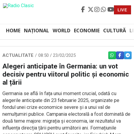
LIVE
HOME
NAȚIONAL
WORLD
ECONOMIE
CULTURĂ
L
ACTUALITATE
08:50 / 23/02/2025
WHATSAPP
FACEBO
TEL
Alegeri anticipate în Germania: un vot
decisiv pentru viitorul politic și economic
al țării
Germania se află în fața unui moment crucial, odată cu
alegerile anticipate din 23 februarie 2025, organizate pe
fondul unei crize economice severe și a unui val de
nemulțumiri publice. Campania electorală a fost dominată de
două teme majore: migrația și economia, iar rezultatul va
influența direcția țării pentru următorii ani. Formațiunile