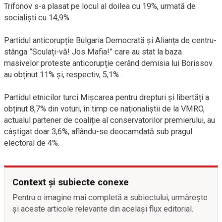
Trifonov s-a plasat pe locul al doilea cu 19%, urmată de
socialiști cu 14,9%.
Partidul anticorupție Bulgaria Democrată și Alianța de centru-
stânga ”Sculați-vă! Jos Mafia!” care au stat la baza
masivelor proteste anticorupție cerând demisia lui Borissov
au obținut 11% și, respectiv, 5,1% .
Partidul etnicilor turci Mișcarea pentru drepturi și libertăți a
obținut 8,7% din voturi, în timp ce naționaliștii de la VMRO,
actualul partener de coaliție al conservatorilor premierului, au
câștigat doar 3,6%, aflându-se deocamdată sub pragul
electoral de 4%.
Context și subiecte conexe
Pentru o imagine mai completă a subiectului, urmărește
și aceste articole relevante din același flux editorial.